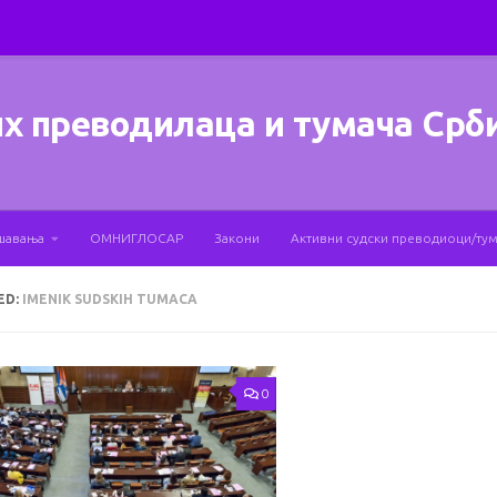
х преводилаца и тумача Срб
шавања
ОМНИГЛОСАР
Закони
Активни судски преводиоци/ту
ED:
IMENIK SUDSKIH TUMACA
0