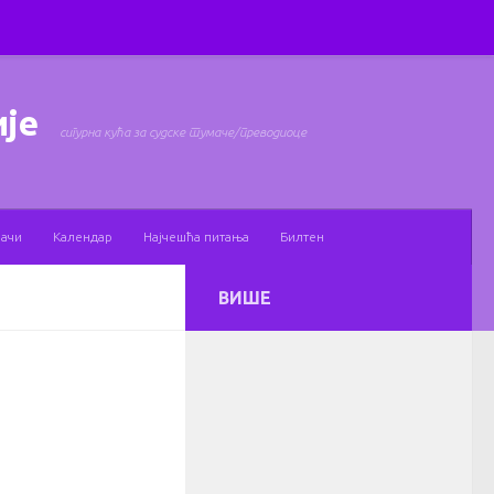
ије
сигурна кућа за судске тумаче/преводиоце
мачи
Календар
Најчешћа питања
Билтен
ВИШЕ