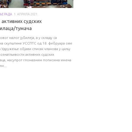
ЊЕ РАДА
1. АПРИЛА 2021.
 активних судских
илаца/тумача
вог малог јубилеја, а у складу са
ма скупштине УССПТС од 18. фебруара ове
а Удружење објави списак чланова у циљу
ознатљивости активних судских
аца, насупрот гломазним пописима имена
м...