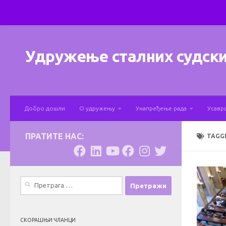
Skip to content
Удружење сталних судски
Добро дошли
О удружењу
Унапређење рада
Усавр
ПРАТИТЕ НАС:
TAGG
Претрага
за:
СКОРАШЊИ ЧЛАНЦИ