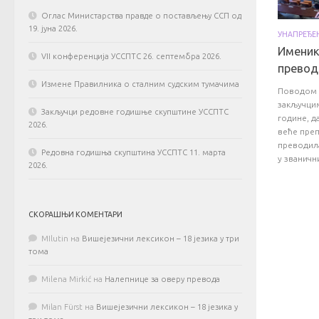
Оглас Министарства правде о постављењу ССП од
19. јуна 2026.
УНАПРЕЂЕ
Именик
VII конференција УССПТС 26. септембра 2026.
превод
Измене Правилника о сталним судским тумачима
Поводом о
закључци
Закључци редовне годишње скупштине УССПТС
године, д
2026.
веће преп
преводил
Редовна годишња скупштина УССПТС 11. марта
у званични
2026.
СКОРАШЊИ КОМЕНТАРИ
MIlutin
на
Вишејезични лексикон – 18 језика у три
тома
Milena Mirkić
на
Налепнице за оверу превода
Milan Fürst
на
Вишејезични лексикон – 18 језика у