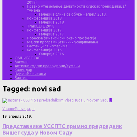
2019)
Правно утемељење делатности судских преводилаца/
тумача
Галерија слика са обуке – април 2019.
Конференција 2018
Галерија 2018
TransELTE 2018
Конференција 2017
Галерија 2017
Порески/финансијски оквир професије
Мајски програми језичких усавршавања
Састанци са нотарима
Конференција 2016
Галерија 2016
ОМНИГЛОСАР
Закони
Активни судски преводиоци/тумачи
Календар
Најчешћа питања
Билтен
Tagged:
novi sad
0
Унапређење рада
19. априла 2019.
Представнике УССПТС примио председник
Вишег суда у Новом Саду