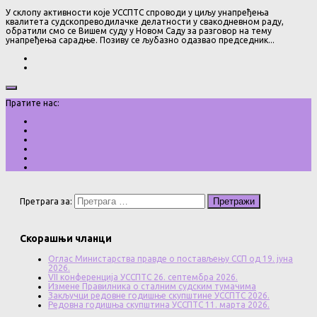
У склопу активности које УССПТС спроводи у циљу унапређења
квалитета судскопреводилачке делатности у свакодневном раду,
обратили смо се Вишем суду у Новом Саду за разговор на тему
унапређења сарадње. Позиву се љубазно одазваo председник...
Пратите нас:
Претрага за:
Скорашњи чланци
Оглас Министарства правде о постављењу ССП од 19. јуна
2026.
VII конференција УССПТС 26. септембра 2026.
Измене Правилника о сталним судским тумачима
Закључци редовне годишње скупштине УССПТС 2026.
Редовна годишња скупштина УССПТС 11. марта 2026.