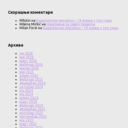
Скорашњи коментари
MIlutin
на
Вишејезични лексикон – 18 језика у три тома
Milena Mirkić
на
Налепнице за оверу превода
Milan Fürst
на
Вишејезични лексикон – 18 језика у три тома
Архиве
јун 2026
мај 2026
март 2026
фебруар 2026
јануар 2026
мај 2025
април 2025
фебруар 2025
децембар 2024
октобар 2024
јул 2024
јун 2024
април 2024
март 2024
фебруар 2024
децембар 2023
октобар 2023
септембар 2023
мај 2023
март 2023
фебруар 2023