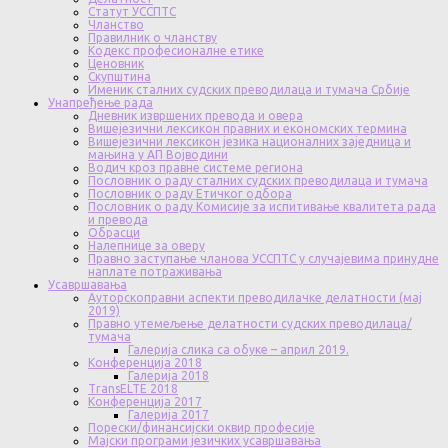
Статут УССПТС
Чланство
Правилник о чланству
Кодекс професионалне етике
Ценовник
Скупштина
Именик сталних судских преводилаца и тумача Србије
Унапређење рада
Дневник извршених превода и овера
Вишејезични лексикон правних и економских термина
Вишејезични лексикон језика националних заједница и
мањина у АП Војводини
Водич кроз правне системе региона
Пословник о раду сталних судских преводилаца и тумача
Пословник о раду Етичког одбора
Пословник о раду Комисије за испитивање квалитета рада
и превода
Обрасци
Налепнице за оверу
Правно заступање чланова УССПТС у случајевима принудне
наплате потраживања
Усавршавања
Ауторскоправни аспекти преводилачке делатности (мај
2019)
Правно утемељење делатности судских преводилаца/
тумача
Галерија слика са обуке – април 2019.
Конференција 2018
Галерија 2018
TransELTE 2018
Конференција 2017
Галерија 2017
Порески/финансијски оквир професије
Мајски програми језичких усавршавања