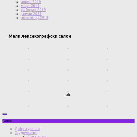
април 2019
март 2019
фебруар 2019
јануар 2019
новембар 2018
Мали лексикографски салон
sdr
Више
Добро дошли
О удружењу
Делатност