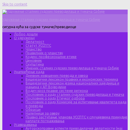
Skip to content
Удружење сталних судских преводилаца и тумача Србије
сигурна кућа за судске тумаче/преводиоце
Добро дошли
О удружењу
Делатност
Статут УССПТС
Чланство
Правилник о чланству
Кодекс професионалне етике
Ценовник
Скупштина
Именик сталних судских преводилаца и тумача Србије
Унапређење рада
Дневник извршених превода и овера
Вишејезични лексикон правних и економских термина
Вишејезични лексикон језика националних заједница и
мањина у АП Војводини
Водич кроз правне системе региона
Пословник о раду сталних судских преводилаца и тумача
Пословник о раду Етичког одбора
Пословник о раду Комисије за испитивање квалитета рада
и превода
Обрасци
Налепнице за оверу
Правно заступање чланова УССПТС у случајевима принудне
наплате потраживања
Усавршавања
Ауторскоправни аспекти преводилачке делатности (мај