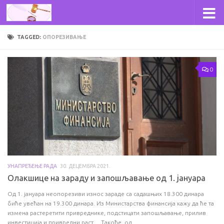
Skip to content
TAGGED:
ОПОРЕЗИВАЊЕ
0
УНАПРЕЂЕЊЕ РАДА
30. ДЕЦЕМБРА 2021.
Олакшице на зараду и запошљавање од 1. јануара
Од 1. јануара неопорезиви износ зараде са садашњих 18.300 динара
биће увећан на 19.300 динара. Из Министарства финансија кажу да ће та
измена растеретити привреднике, подстицати запошљавање, прилив
инвестиција и привредни раст… Такође, од...