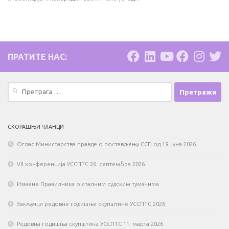
ПРАТИТЕ НАС:
Претрага
за:
СКОРАШЊИ ЧЛАНЦИ
Оглас Министарства правде о постављењу ССП од 19. јуна 2026.
VII конференција УССПТС 26. септембра 2026.
Измене Правилника о сталним судским тумачима
Закључци редовне годишње скупштине УССПТС 2026.
Редовна годишња скупштина УССПТС 11. марта 2026.