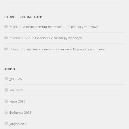
СКОРАШЊИ КОМЕНТАРИ
MIlutin
на
Вишејезични лексикон – 18 језика у три тома
Milena Mirkić
на
Налепнице за оверу превода
Milan Fürst
на
Вишејезични лексикон – 18 језика у три тома
АРХИВЕ
јун 2026
мај 2026
март 2026
фебруар 2026
јануар 2026