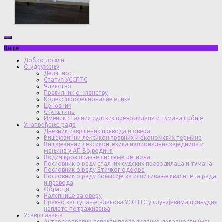
Више
Добро дошли
О удружењу
Делатност
Статут УССПТС
Чланство
Правилник о чланству
Кодекс професионалне етике
Ценовник
Скупштина
Именик сталних судских преводилаца и тумача Србије
Унапређење рада
Дневник извршених превода и овера
Вишејезични лексикон правних и економских термина
Вишејезични лексикон језика националних заједница и
мањина у АП Војводини
Водич кроз правне системе региона
Пословник о раду сталних судских преводилаца и тумача
Пословник о раду Етичког одбора
Пословник о раду Комисије за испитивање квалитета рада
и превода
Обрасци
Налепнице за оверу
Правно заступање чланова УССПТС у случајевима принудне
наплате потраживања
Усавршавања
Ауторскоправни аспекти преводилачке делатности (мај