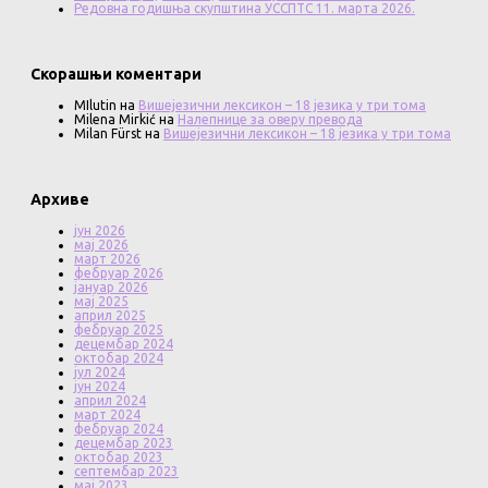
Редовна годишња скупштина УССПТС 11. марта 2026.
Скорашњи коментари
MIlutin
на
Вишејезични лексикон – 18 језика у три тома
Milena Mirkić
на
Налепнице за оверу превода
Milan Fürst
на
Вишејезични лексикон – 18 језика у три тома
Архиве
јун 2026
мај 2026
март 2026
фебруар 2026
јануар 2026
мај 2025
април 2025
фебруар 2025
децембар 2024
октобар 2024
јул 2024
јун 2024
април 2024
март 2024
фебруар 2024
децембар 2023
октобар 2023
септембар 2023
мај 2023