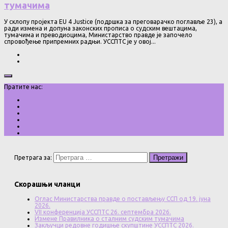
тумачима
У склопу пројекта EU 4 Justice (подршка за преговарачко поглавље 23), а
ради измена и допуна законских прописа о судским вештацима,
тумачима и преводиоцима, Министарство правде је започело
спровођење припремних радњи. УССПТС је у овој...
Пратите нас:
Претрага за:
Скорашњи чланци
Оглас Министарства правде о постављењу ССП од 19. јуна
2026.
VII конференција УССПТС 26. септембра 2026.
Измене Правилника о сталним судским тумачима
Закључци редовне годишње скупштине УССПТС 2026.