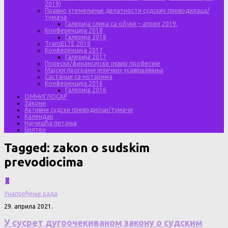
2019)
Правно утемељење делатности судских преводилаца/
тумача
Галерија слика са обуке – април 2019.
Конференција 2018
Галерија 2018
TransELTE 2018
Конференција 2017
Галерија 2017
Порески/финансијски оквир професије
Мајски програми језичких усавршавања
Састанци са нотарима
Конференција 2016
Галерија 2016
ОМНИГЛОСАР
Закони
Активни судски преводиоци/тумачи
Календар
Најчешћа питања
Билтен
Tagged:
zakon o sudskim
prevodiocima
0
Унапређење рада
29. априла 2021.
У сусрет дугоочекиваном закону о судским