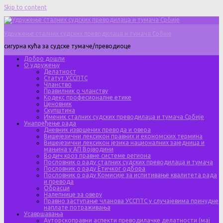
Skip to content
Удружење сталних судских преводилаца и тумача Србије
сигурна кућа за судске тумаче/преводиоце
Добро дошли
О удружењу
Делатност
Статут УССПТС
Чланство
Правилник о чланству
Кодекс професионалне етике
Ценовник
Скупштина
Именик сталних судских преводилаца и тумача Србије
Унапређење рада
Дневник извршених превода и овера
Вишејезични лексикон правних и економских термина
Вишејезични лексикон језика националних заједница и
мањина у АП Војводини
Водич кроз правне системе региона
Пословник о раду сталних судских преводилаца и тумача
Пословник о раду Етичког одбора
Пословник о раду Комисије за испитивање квалитета рада
и превода
Обрасци
Налепнице за оверу
Правно заступање чланова УССПТС у случајевима принудне
наплате потраживања
Усавршавања
Ауторскоправни аспекти преводилачке делатности (мај