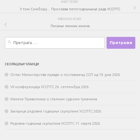
NEXT STORY
У том Сомбору… Прослава петогодишњице рада УССПТС
PREVIOUS STORY
Писање личних имена
Претрага
за:
СКОРАШЊИ ЧЛАНЦИ
Оглас Министарства правде о постављењу ССП од 19. јуна 2026.
VII конференција УССПТС 26. септембра 2026.
Измене Правилника о сталним судским тумачима
Закључци редовне годишње скупштине УССПТС 2026.
Редовна годишња скупштина УССПТС 11. марта 2026.