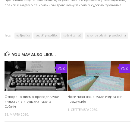
пракси и надамо се коначном доношењу закона о судским тумачима.
Tags:
eu4justice
sudski prevodilac
sudski tumač
zakon o sudskim prevodiocima
YOU MAY ALSO LIKE...
0
0
Отворено писмо преводилачке
Нови члан наше мале издавачке
индустрије и судских тумача
продукције
Србије
1. СЕПТЕМБРА 2020.
28. МАРТА 2020.