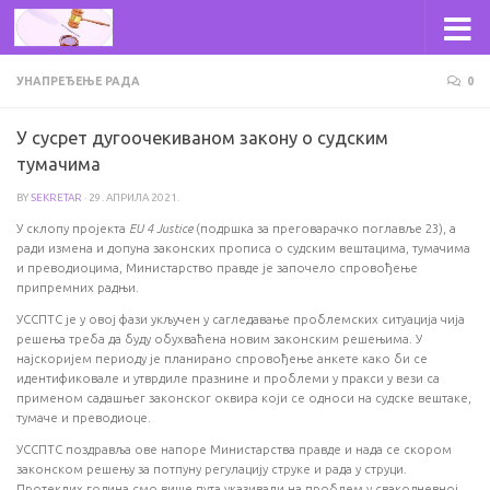
Skip to content
УНАПРЕЂЕЊЕ РАДА
0
У сусрет дугоочекиваном закону о судским
тумачима
BY
SEKRETAR
·
29. АПРИЛА 2021.
У склопу пројекта
EU 4 Justice
(подршка за преговарачко поглавље 23), а
ради измена и допуна законских прописа о судским вештацима, тумачима
и преводиоцима, Министарство правде је започело спровођење
припремних радњи.
УССПТС је у овој фази укључен у сагледавање проблемских ситуација чија
решења треба да буду обухваћена новим законским решењима. У
најскоријем периоду је планирано спровођење анкете како би се
идентификовале и утврдиле празнине и проблеми у пракси у вези са
применом садашњег законског оквира који се односи на судске вештаке,
тумаче и преводиоце.
УССПТС поздравља ове напоре Министарства правде и нада се скором
законском решењу за потпуну регулацију струке и рада у струци.
Протеклих година смо више пута указивали на проблем у свакодневној