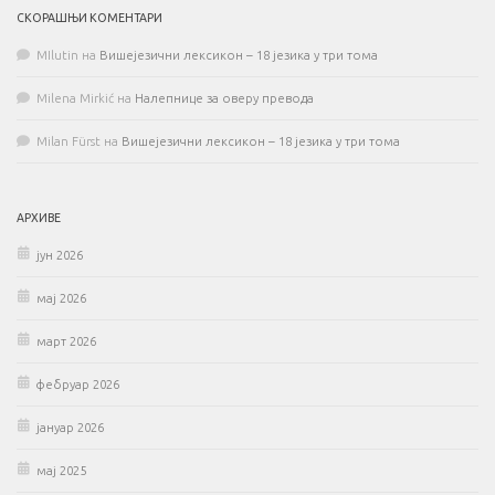
СКОРАШЊИ КОМЕНТАРИ
MIlutin
на
Вишејезични лексикон – 18 језика у три тома
Milena Mirkić
на
Налепнице за оверу превода
Milan Fürst
на
Вишејезични лексикон – 18 језика у три тома
АРХИВЕ
јун 2026
мај 2026
март 2026
фебруар 2026
јануар 2026
мај 2025