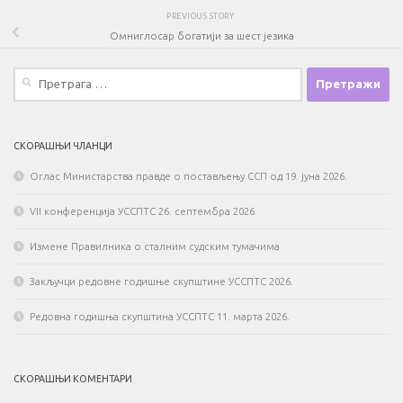
PREVIOUS STORY
Омниглосар богатији за шест језика
Претрага
за:
СКОРАШЊИ ЧЛАНЦИ
Оглас Министарства правде о постављењу ССП од 19. јуна 2026.
VII конференција УССПТС 26. септембра 2026.
Измене Правилника о сталним судским тумачима
Закључци редовне годишње скупштине УССПТС 2026.
Редовна годишња скупштина УССПТС 11. марта 2026.
СКОРАШЊИ КОМЕНТАРИ