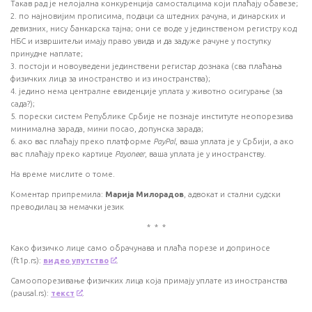
Такав рад је нелојална конкуренција самосталцима који плаћају обавезе;
2. по најновијим прописима, подаци са штедних рачуна, и динарских и
девизних, нису банкарска тајна; они се воде у јединственом регистру код
НБС и извршитељи имају право увида и да задуже рачуне у поступку
принудне наплате;
3. постоји и новоуведени јединствени регистар дознака (сва плаћања
физичких лица за иностранство и из иностранства);
4. једино нема централне евиденције уплата у животно осигурање (за
сада?);
5. порески систем Републике Србије не познаје институте неопорезива
минимална зарада, мини посао, допунска зарада;
6. ако вас плаћају преко платформе
PayPal
, ваша уплата је у Србији, а ако
вас плаћају преко картице
Payoneer
, ваша уплата је у иностранству.
На време мислите о томе.
Kоментар припремила:
Марија Милорадов
, адвокат и стални судски
преводилац за немачки језик
* * *
Како физичко лице само обрачунава и плаћа порезе и доприносе
(ft1p.rs):
видео упутство
.
Самоопорезивање физичких лица која примају уплате из иностранства
(pausal.rs):
текст
.