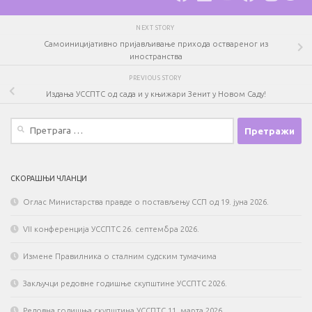
NEXT STORY
Самоиницијативно пријављивање прихода оствареног из
иностранства
PREVIOUS STORY
Издања УССПТС од сада и у књижари Зенит у Новом Саду!
Претрага
за:
СКОРАШЊИ ЧЛАНЦИ
Оглас Министарства правде о постављењу ССП од 19. јуна 2026.
VII конференција УССПТС 26. септембра 2026.
Измене Правилника о сталним судским тумачима
Закључци редовне годишње скупштине УССПТС 2026.
Редовна годишња скупштина УССПТС 11. марта 2026.