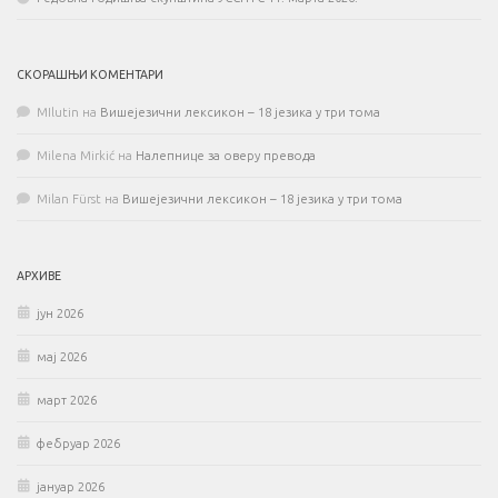
СКОРАШЊИ КОМЕНТАРИ
MIlutin
на
Вишејезични лексикон – 18 језика у три тома
Milena Mirkić
на
Налепнице за оверу превода
Milan Fürst
на
Вишејезични лексикон – 18 језика у три тома
АРХИВЕ
јун 2026
мај 2026
март 2026
фебруар 2026
јануар 2026