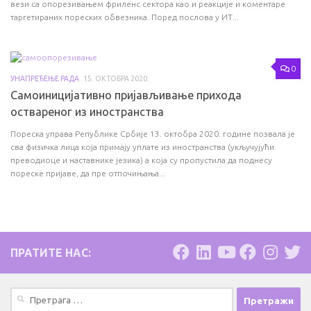
вези са опорезивањем фриленс сектора као и реакције и коментаре
таргетираних пореских обвезника. Поред послова у ИТ...
0
УНАПРЕЂЕЊЕ РАДА
15. ОКТОБРА 2020.
Самоиницијативно пријављивање прихода
оствареног из иностранства
Пореска управа Републике Србије 13. октобра 2020. године позвала је
сва физичка лица која примају уплате из иностранства (укључујући
преводиоце и наставнике језика) а која су пропустила да поднесу
пореске пријаве, да пре отпочињања...
ПРАТИТЕ НАС:
Претрага
за: