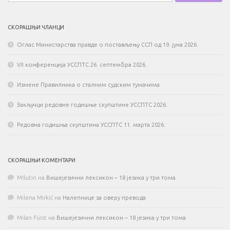
СКОРАШЊИ ЧЛАНЦИ
Оглас Министарства правде о постављењу ССП од 19. јуна 2026.
VII конференција УССПТС 26. септембра 2026.
Измене Правилника о сталним судским тумачима
Закључци редовне годишње скупштине УССПТС 2026.
Редовна годишња скупштина УССПТС 11. марта 2026.
СКОРАШЊИ КОМЕНТАРИ
MIlutin
на
Вишејезични лексикон – 18 језика у три тома
Milena Mirkić
на
Налепнице за оверу превода
Milan Fürst
на
Вишејезични лексикон – 18 језика у три тома