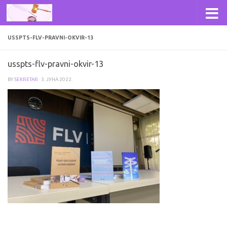
Skip to content
USSPTS-FLV-PRAVNI-OKVIR-13
usspts-flv-pravni-okvir-13
BY
SEKRETAR
·
3. ЈУНА 2022.