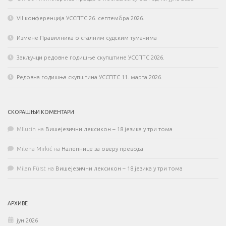
VII конференција УССПТС 26. септембра 2026.
Измене Правилника о сталним судским тумачима
Закључци редовне годишње скупштине УССПТС 2026.
Редовна годишња скупштина УССПТС 11. марта 2026.
СКОРАШЊИ КОМЕНТАРИ
MIlutin
на
Вишејезични лексикон – 18 језика у три тома
Milena Mirkić
на
Налепнице за оверу превода
Milan Fürst
на
Вишејезични лексикон – 18 језика у три тома
АРХИВЕ
јун 2026