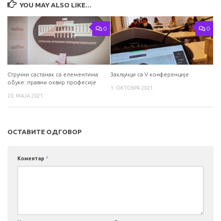
YOU MAY ALSO LIKE...
0
0
Стручни састанак са елементима
Закључци са V конференције
обуке: правни оквир професије
1. ОКТОБРА 2021.
20. МАЈА 2021.
ОСТАВИТЕ ОДГОВОР
Коментар
*