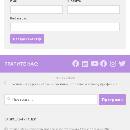
Име
Е-пошта
Веб место
ПРАТИТЕ НАС:
PREVIOUS STORY
Успешно одржан стручни састанак о правном оквиру професије
Претрага
за:
СКОРАШЊИ ЧЛАНЦИ
Оглас Министарства правде о постављењу ССП од 19. јуна 2026.