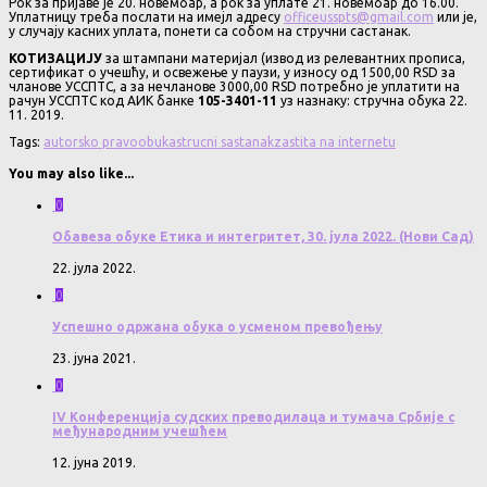
Рок за пријаве је 20. новембар, а рок за уплате 21. новембар до 16.00.
Уплатницу треба послати на имејл адресу
officeusspts@gmail.com
или је,
у случају касних уплата, понети са собом на стручни састанак.
КОТИЗАЦИЈУ
за штампани материјал (извод из релевантних прописа,
сертификат о учешћу, и освежење у паузи, у износу од 1500,00 RSD за
чланове УССПТС, а за нечланове 3000,00 RSD потребно је уплатити на
рачун УССПТС код АИК банке
105-3401-11
уз назнаку: стручна обука 22.
11. 2019.
Tags:
autorsko pravo
obuka
strucni sastanak
zastita na internetu
You may also like...
0
Обавеза обуке Етика и интегритет, 30. јула 2022. (Нови Сад)
22. јула 2022.
0
Успешно одржана обука о усменом превођењу
23. јуна 2021.
0
IV Конференција судских преводилаца и тумача Србије с
међународним учешћем
12. јуна 2019.