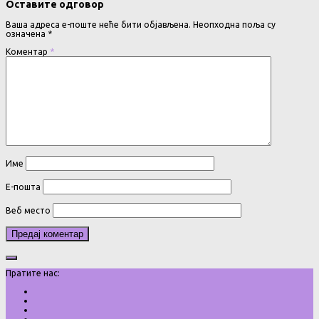
Оставите одговор
Ваша адреса е-поште неће бити објављена.
Неопходна поља су
означена
*
Коментар
*
Име
Е-пошта
Веб место
Пратите нас: