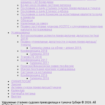
мањина у АП Војводини
Водич кроз правне системе региона
Пословник о раду сталних судских преводилаца и тумача
Пословник о раду Етичког одбора
Пословник о раду Комисије за испитивање квалитета рада
и превода
Обрасци
Налепнице за оверу
Правно заступање чланова УССПТС у случајевима принудне
наплате потраживања
Усавршавања
Ауторскоправни аспекти преводилачке делатности (мај
2019)
Правно утемељење делатности судских преводилаца/
тумача
Галерија слика са обуке – април 2019.
Конференција 2018
Галерија 2018
TransELTE 2018
Конференција 2017
Галерија 2017
Порески/финансијски оквир професије
Мајски програми језичких усавршавања
Састанци са нотарима
Конференција 2016
Галерија 2016
ОМНИГЛОСАР
Закони
Активни судски преводиоци/тумачи
Календар
Најчешћа питања
Билтен
Удружење сталних судских преводилаца и тумача Србије © 2026. All