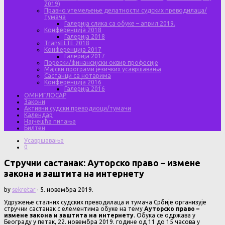
2019)
Правно утемељење делатности судских преводилаца/
тумача
Галерија слика са обуке – април 2019.
Конференција 2018
Галерија 2018
TransELTE 2018
Конференција 2017
Галерија 2017
Порески/финансијски оквир професије
Мајски програми језичких усавршавања
Састанци са нотарима
Конференција 2016
Галерија 2016
ОМНИГЛОСАР
Закони
Активни судски преводиоци/тумачи
Календар
Најчешћа питања
Билтен
Усавршавања
0
Стручни састанак: Ауторско право – измене
закона и заштита на интернету
by
sekretar
·
5. новембра 2019.
Удружење сталних судских преводилаца и тумача Србије организује
стручни састанак с елементима обуке на тему
Ауторско право –
измене закона и заштита на интернету
. Обука се одржава у
Београду у петак, 22. новембра 2019. године од 11 до 15 часова у