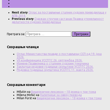
Next story
Оглас за постављење сталних судских преводилаца у
АПВ 2019.
Previous story
Одржан стручни састанак Правна утемељеност
делатности судских преводилаца
Претрага за:
Скорашњи чланци
Оглас Министарства правде о постављењу ССП од 19. јуна
2026.
VII конференција УССПТС 26. септембра 2026.
Измене Правилника о сталним судским тумачима
Закључци редовне годишње скупштине УССПТС 2026.
Редовна годишња скупштина УССПТС 11. марта 2026.
Скорашњи коментари
MIlutin
на
Вишејезични лексикон – 18 језика у три тома
Milena Mirkić
на
Налепнице за оверу превода
Milan Fürst
на
Вишејезични лексикон – 18 језика у три тома