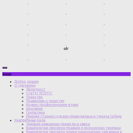
sdr
Више
Добро дошли
О удружењу
Делатност
Статут УССПТС
Чланство
Правилник о чланству
Кодекс професионалне етике
Ценовник
Скупштина
Именик сталних судских преводилаца и тумача Србије
Унапређење рада
Дневник извршених превода и овера
Вишејезични лексикон правних и економских термина
Вишејезични лексикон језика националних заједница и