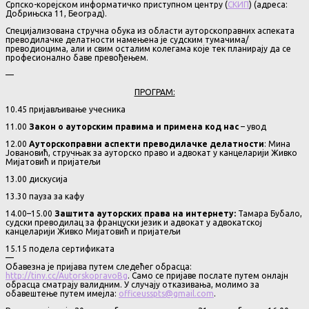
Српско-корејском информатичко приступном центру (
СКИП
) (адреса:
Добрињска 11, Београд).
Специјализована стручна обука из области ауторскоправних аспеката
преводилачке делатности намењена је судским тумачима/
преводиоцима, али и свим осталим колегама које тек планирају да се
професионално баве превођењем.
—
ПРОГРАМ:
10.45 пријављивање учесника
11.00
Закон о ауторским правима и примена код нас
– увод
12.00
Ауторскоправни аспекти преводилачке делатности
: Мина
Јовановић, стручњак за ауторско право и адвокат у канцеларији Живко
Мијатовић и пријатељи
13.00 дискусија
13.30 пауза за кафу
14.00–15.00
Заштита ауторских права на интернету:
Тамара Бубало,
судски преводилац за француски језик и адвокат у адвокатској
канцеларији Живко Мијатовић и пријатељи
15.15 подела сертификата
—
Обавезна је пријава путем следећег обрасца:
http://tiny.cc/AutorskopravoBg
. Само се пријаве послате путем онлајн
обрасца сматрају валидним. У случају отказивања, молимо за
обавештење путем имејла:
officeusspts@gmail.com
.