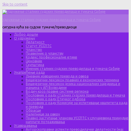
Skip to content
Удружење сталних судских преводилаца и тумача Србије
сигурна кућа за судске тумаче/преводиоце
Добро дошли
О удружењу
Делатност
Статут УССПТС
Чланство
Правилник о чланству
Кодекс професионалне етике
Ценовник
Скупштина
Именик сталних судских преводилаца и тумача Србије
Унапређење рада
Дневник извршених превода и овера
Вишејезични лексикон правних и економских термина
Вишејезични лексикон језика националних заједница и
мањина у АП Војводини
Водич кроз правне системе региона
Пословник о раду сталних судских преводилаца и тумача
Пословник о раду Етичког одбора
Пословник о раду Комисије за испитивање квалитета рада
и превода
Обрасци
Налепнице за оверу
Правно заступање чланова УССПТС у случајевима принудне
наплате потраживања
Усавршавања
Ауторскоправни аспекти преводилачке делатности (мај