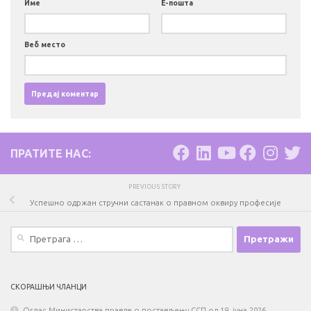
Име
Е-пошта
Веб место
ПРАТИТЕ НАС:
PREVIOUS STORY
Успешно одржан стручни састанак о правном оквиру професије
Претрага
за:
СКОРАШЊИ ЧЛАНЦИ
Оглас Министарства правде о постављењу ССП од 19. јуна 2026.