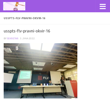
Skip to content
USSPTS-FLV-PRAVNI-OKVIR-16
usspts-flv-pravni-okvir-16
BY
SEKRETAR
·
3. ЈУНА 2022.