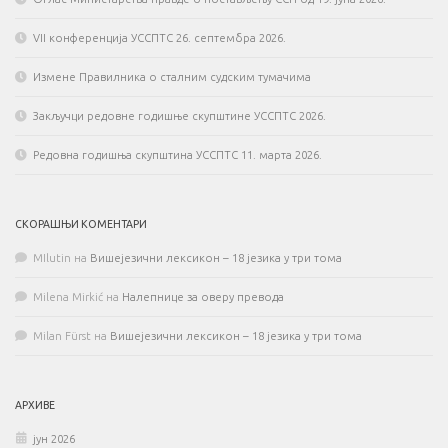
VII конференција УССПТС 26. септембра 2026.
Измене Правилника о сталним судским тумачима
Закључци редовне годишње скупштине УССПТС 2026.
Редовна годишња скупштина УССПТС 11. марта 2026.
СКОРАШЊИ КОМЕНТАРИ
MIlutin
на
Вишејезични лексикон – 18 језика у три тома
Milena Mirkić
на
Налепнице за оверу превода
Milan Fürst
на
Вишејезични лексикон – 18 језика у три тома
АРХИВЕ
јун 2026