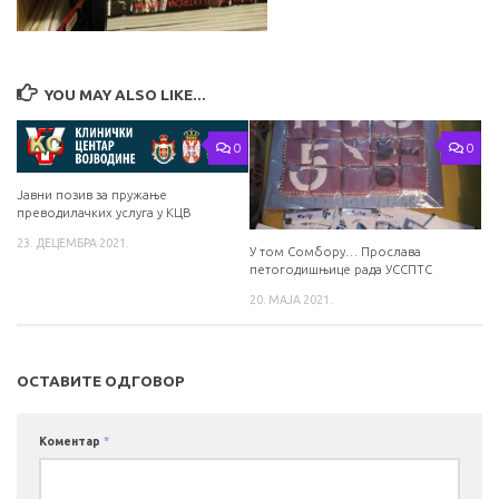
YOU MAY ALSO LIKE...
0
0
Јавни позив за пружање
преводилачких услуга у КЦВ
23. ДЕЦЕМБРА 2021.
У том Сомбору… Прослава
петогодишњице рада УССПТС
20. МАЈА 2021.
ОСТАВИТЕ ОДГОВОР
Коментар
*