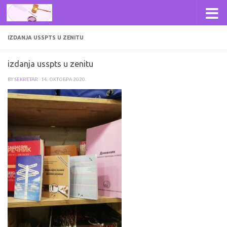
Skip to content
IZDANJA USSPTS U ZENITU
izdanja usspts u zenitu
BY
SEKRETAR
·
14. ОКТОБРА 2020.