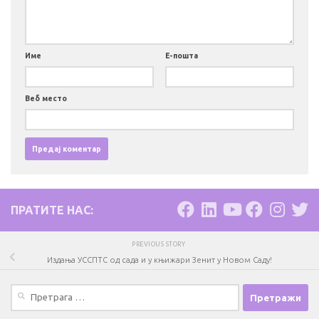
Име
Е-пошта
Веб место
ПРАТИТЕ НАС:
PREVIOUS STORY
Издања УССПТС од сада и у књижари Зенит у Новом Саду!
Претрага
за: