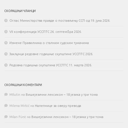
СКОРАШЊИ ЧЛАНЦИ
Оглас Министарства правде о постављењу ССП од 19. јуна 2026.
VII конференција УССПТС 26. септембра 2026.
Измене Правилника о сталним судским тумачима
Закључци редовне годишње скупштине УССПТС 2026.
Редовна годишња скупштина УССПТС 11. марта 2026.
СКОРАШЊИ КОМЕНТАРИ
MIlutin
на
Вишејезични лексикон – 18 језика у три тома
Milena Mirkić
на
Налепнице за оверу превода
Milan Fürst
на
Вишејезични лексикон – 18 језика у три тома