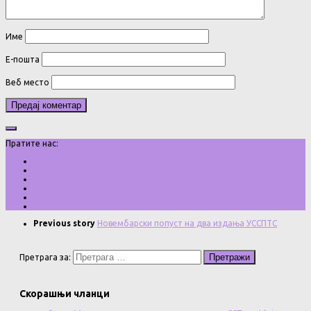
Име
Е-пошта
Веб место
Пратите нас:
Previous story
Новембарски попуст на два издања УССПТС
Претрага за:
Скорашњи чланци