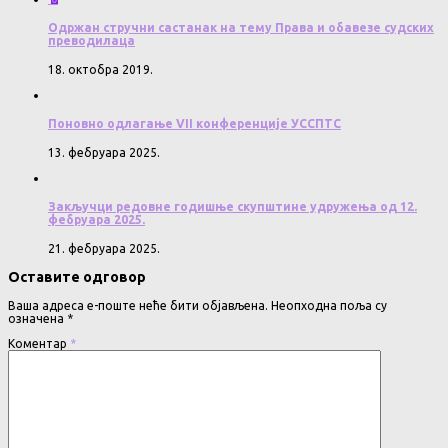
Одржан стручни састанак на тему Права и обавезе судских
преводилаца
18. октобра 2019.
Поновно одлагање VII конференције УССПТС
13. фебруара 2025.
Закључци редовне годишње скупштине удружења од 12.
фебруара 2025.
21. фебруара 2025.
Оставите одговор
Ваша адреса е-поште неће бити објављена.
Неопходна поља су
означена
*
Коментар
*