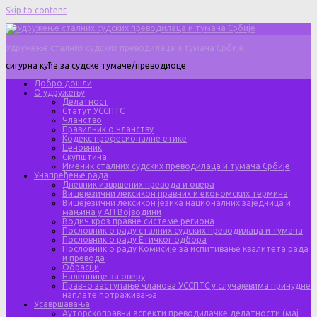
Skip to content
Удружење сталних судских преводилаца и тумача Србије
сигурна кућа за судске тумаче/преводиоце
Добро дошли
О удружењу
Делатност
Статут УССПТС
Чланство
Правилник о чланству
Кодекс професионалне етике
Ценовник
Скупштина
Именик сталних судских преводилаца и тумача Србије
Унапређење рада
Дневник извршених превода и овера
Вишејезични лексикон правних и економских термина
Вишејезични лексикон језика националних заједница и
мањина у АП Војводини
Водич кроз правне системе региона
Пословник о раду сталних судских преводилаца и тумача
Пословник о раду Етичког одбора
Пословник о раду Комисије за испитивање квалитета рада
и превода
Обрасци
Налепнице за оверу
Правно заступање чланова УССПТС у случајевима принудне
наплате потраживања
Усавршавања
Ауторскоправни аспекти преводилачке делатности (мај