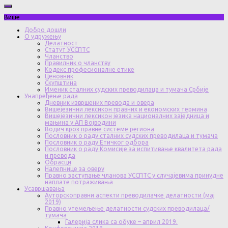
Више
Добро дошли
О удружењу
Делатност
Статут УССПТС
Чланство
Правилник о чланству
Кодекс професионалне етике
Ценовник
Скупштина
Именик сталних судских преводилаца и тумача Србије
Унапређење рада
Дневник извршених превода и овера
Вишејезични лексикон правних и економских термина
Вишејезични лексикон језика националних заједница и
мањина у АП Војводини
Водич кроз правне системе региона
Пословник о раду сталних судских преводилаца и тумача
Пословник о раду Етичког одбора
Пословник о раду Комисије за испитивање квалитета рада
и превода
Обрасци
Налепнице за оверу
Правно заступање чланова УССПТС у случајевима принудне
наплате потраживања
Усавршавања
Ауторскоправни аспекти преводилачке делатности (мај
2019)
Правно утемељење делатности судских преводилаца/
тумача
Галерија слика са обуке – април 2019.