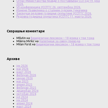
Оглас Министарства правде о постављењу ССП од 19. јуна
2026.
VII конференција УССПТС 26. септембра 2026.
Измене Правилника о сталним судским тумачима
Закључци редовне годишње скупштине УССПТС 2026.
Редовна годишња скупштина УССПТС 11. марта 2026.
Скорашњи коментари
MIlutin
на
Вишејезични лексикон – 18 језика у три тома
Milena Mirkić
на
Налепнице за оверу превода
Milan Fürst
на
Вишејезични лексикон – 18 језика у три тома
Архиве
јун 2026
мај 2026
март 2026
фебруар 2026
јануар 2026
мај 2025
април 2025
фебруар 2025
децембар 2024
октобар 2024
јул 2024
јун 2024
април 2024
март 2024