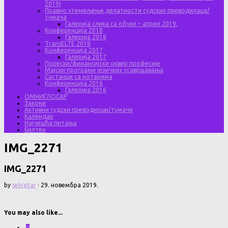
2019)
Правно утемељење делатности судских преводилаца/
тумача
Галерија слика са обуке – април 2019.
Конференција 2018
Галерија 2018
TransELTE 2018
Конференција 2017
Галерија 2017
Порески/финансијски оквир професије
Мајски програми језичких усавршавања
Састанци са нотарима
Конференција 2016
Галерија 2016
ОМНИГЛОСАР
Закони
Активни судски преводиоци/тумачи
Календар
Најчешћа питања
Билтен
IMG_2271
IMG_2271
by
sekretar
·
29. новембра 2019.
You may also like...
0