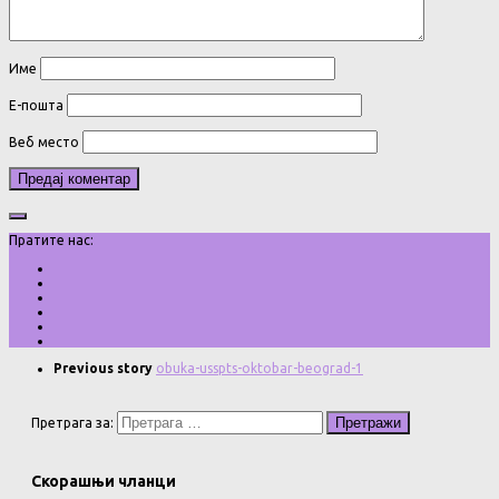
Име
Е-пошта
Веб место
Пратите нас:
Previous story
obuka-usspts-oktobar-beograd-1
Претрага за:
Скорашњи чланци