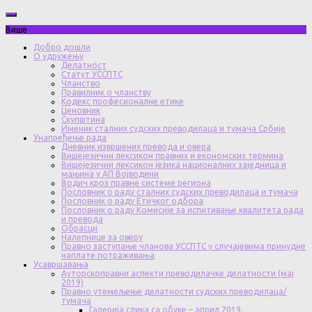
Више
Добро дошли
О удружењу
Делатност
Статут УССПТС
Чланство
Правилник о чланству
Кодекс професионалне етике
Ценовник
Скупштина
Именик сталних судских преводилаца и тумача Србије
Унапређење рада
Дневник извршених превода и овера
Вишејезични лексикон правних и економских термина
Вишејезични лексикон језика националних заједница и
мањина у АП Војводини
Водич кроз правне системе региона
Пословник о раду сталних судских преводилаца и тумача
Пословник о раду Етичког одбора
Пословник о раду Комисије за испитивање квалитета рада
и превода
Обрасци
Налепнице за оверу
Правно заступање чланова УССПТС у случајевима принудне
наплате потраживања
Усавршавања
Ауторскоправни аспекти преводилачке делатности (мај
2019)
Правно утемељење делатности судских преводилаца/
тумача
Галерија слика са обуке – април 2019.