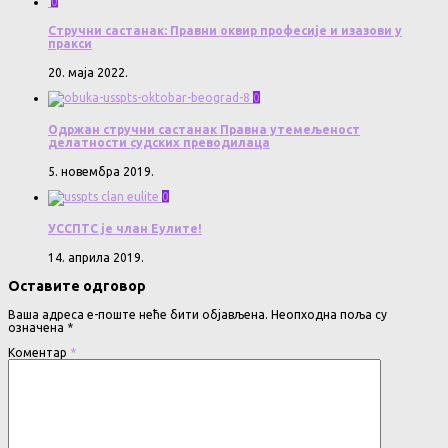
0
Стручни састанак: Правни оквир професије и изазови у
пракси
20. маја 2022.
0
Одржан стручни састанак Правна утемељеност
делатности судских преводилаца
5. новембра 2019.
0
УССПТС је члан Еулите!
14. априла 2019.
Оставите одговор
Ваша адреса е-поште неће бити објављена.
Неопходна поља су
означена
*
Коментар
*