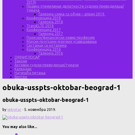
2019)
Правно утемељење делатности судских преводилаца/
тумача
Галерија слика са обуке – април 2019.
Конференција 2018
Галерија 2018
TransELTE 2018
Конференција 2017
Галерија 2017
Порески/финансијски оквир професије
Мајски програми језичких усавршавања
Састанци са нотарима
Конференција 2016
Галерија 2016
ОМНИГЛОСАР
Закони
Активни судски преводиоци/тумачи
Календар
Најчешћа питања
Билтен
obuka-usspts-oktobar-beograd-1
obuka-usspts-oktobar-beograd-1
by
sekretar
·
5. новембра 2019.
You may also like...