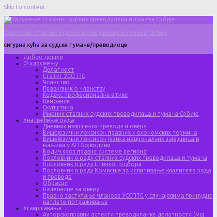
Skip to content
Удружење сталних судских преводилаца и тумача Србије
сигурна кућа за судске тумаче/преводиоце
Добро дошли
О удружењу
Делатност
Статут УССПТС
Чланство
Правилник о чланству
Кодекс професионалне етике
Ценовник
Скупштина
Именик сталних судских преводилаца и тумача Србије
Унапређење рада
Дневник извршених превода и овера
Вишејезични лексикон правних и економских термина
Вишејезични лексикон језика националних заједница и
мањина у АП Војводини
Водич кроз правне системе региона
Пословник о раду сталних судских преводилаца и тумача
Пословник о раду Етичког одбора
Пословник о раду Комисије за испитивање квалитета рада
и превода
Обрасци
Налепнице за оверу
Правно заступање чланова УССПТС у случајевима принудне
наплате потраживања
Усавршавања
Ауторскоправни аспекти преводилачке делатности (мај