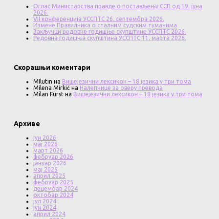
Оглас Министарства правде о постављењу ССП од 19. јуна
2026.
VII конференција УССПТС 26. септембра 2026.
Измене Правилника о сталним судским тумачима
Закључци редовне годишње скупштине УССПТС 2026.
Редовна годишња скупштина УССПТС 11. марта 2026.
Скорашњи коментари
MIlutin
на
Вишејезични лексикон – 18 језика у три тома
Milena Mirkić
на
Налепнице за оверу превода
Milan Fürst
на
Вишејезични лексикон – 18 језика у три тома
Архиве
јун 2026
мај 2026
март 2026
фебруар 2026
јануар 2026
мај 2025
април 2025
фебруар 2025
децембар 2024
октобар 2024
јул 2024
јун 2024
април 2024