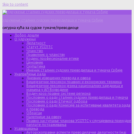
Skip to content
Удружење сталних судских преводилаца и тумача Србије
сигурна кућа за судске тумаче/преводиоце
Добро дошли
О удружењу
Делатност
Статут УССПТС
Чланство
Правилник о чланству
Кодекс професионалне етике
Ценовник
Скупштина
Именик сталних судских преводилаца и тумача Србије
Унапређење рада
Дневник извршених превода и овера
Вишејезични лексикон правних и економских термина
Вишејезични лексикон језика националних заједница и
мањина у АП Војводини
Водич кроз правне системе региона
Пословник о раду сталних судских преводилаца и тумача
Пословник о раду Етичког одбора
Пословник о раду Комисије за испитивање квалитета рада
и превода
Обрасци
Налепнице за оверу
Правно заступање чланова УССПТС у случајевима принудне
наплате потраживања
Усавршавања
Ауторскоправни аспекти преводилачке делатности (мај