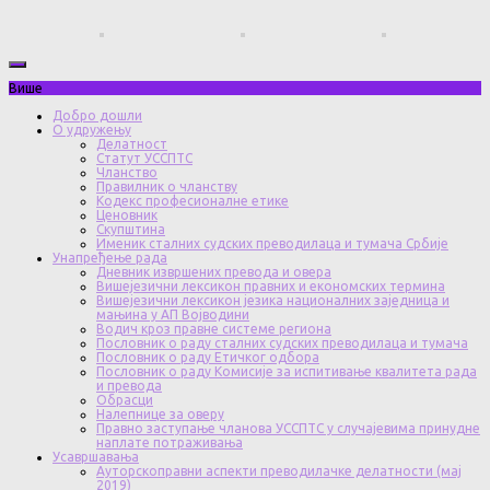
Више
Добро дошли
О удружењу
Делатност
Статут УССПТС
Чланство
Правилник о чланству
Кодекс професионалне етике
Ценовник
Скупштина
Именик сталних судских преводилаца и тумача Србије
Унапређење рада
Дневник извршених превода и овера
Вишејезични лексикон правних и економских термина
Вишејезични лексикон језика националних заједница и
мањина у АП Војводини
Водич кроз правне системе региона
Пословник о раду сталних судских преводилаца и тумача
Пословник о раду Етичког одбора
Пословник о раду Комисије за испитивање квалитета рада
и превода
Обрасци
Налепнице за оверу
Правно заступање чланова УССПТС у случајевима принудне
наплате потраживања
Усавршавања
Ауторскоправни аспекти преводилачке делатности (мај
2019)