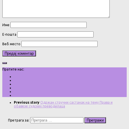
Име
Е-пошта
Веб место
Пратите нас:
Previous story
Одржан стручни састанак на тему Права и
обавезе судских преводилаца
Претрага за: