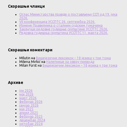
Скорашњи чланци
Оглас Министарства правде о постављењу ССП од 19. јуна
2026.
VII конференција УССПТС 26. септембра 2026.
Измене Правилника о сталним судским тумачима
Закључци редовне годишње скупштине УССПТС 2026.
Редовна годишња скупштина УССПТС 11. марта 2026.
Скорашњи коментари
MIlutin
на
Вишејезични лексикон – 18 језика у три тома
Milena Mirkić
на
Налепнице за оверу превода
Milan Fürst
на
Вишејезични лексикон – 18 језика у три тома
Архиве
јун 2026
мај 2026
март 2026
фебруар 2026
јануар 2026
мај 2025
април 2025
фебруар 2025
децембар 2024
октобар 2024