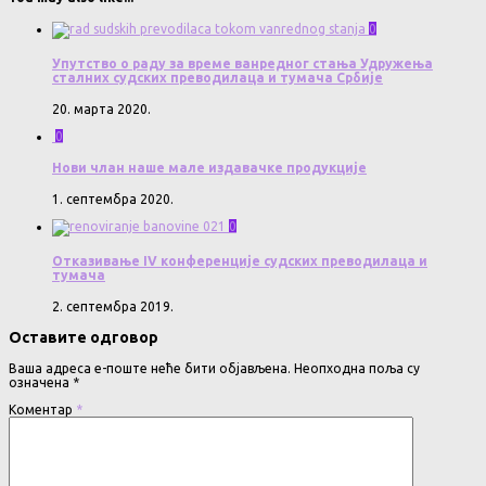
0
Упутство о раду за време ванредног стања Удружења
сталних судских преводилаца и тумача Србије
20. марта 2020.
0
Нови члан наше мале издавачке продукције
1. септембра 2020.
0
Отказивање IV конференције судских преводилаца и
тумача
2. септембра 2019.
Оставите одговор
Ваша адреса е-поште неће бити објављена.
Неопходна поља су
означена
*
Коментар
*