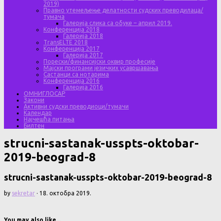
2019)
Правно утемељење делатности судских преводилаца/
тумача
Галерија слика са обуке – април 2019.
Конференција 2018
Галерија 2018
TransELTE 2018
Конференција 2017
Галерија 2017
Порески/финансијски оквир професије
Мајски програми језичких усавршавања
Састанци са нотарима
Конференција 2016
Галерија 2016
ОМНИГЛОСАР
Закони
Активни судски преводиоци/тумачи
Календар
Најчешћа питања
Билтен
strucni-sastanak-usspts-oktobar-
2019-beograd-8
strucni-sastanak-usspts-oktobar-2019-beograd-8
by
sekretar
·
18. октобра 2019.
You may also like...