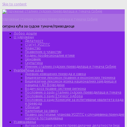
Skip to content
Удружење сталних судских преводилаца и тумача Србије
сигурна кућа за судске тумаче/преводиоце
Добро дошли
О удружењу
Делатност
Статут УССПТС
Чланство
Правилник о чланству
Кодекс професионалне етике
Ценовник
Скупштина
Именик сталних судских преводилаца и тумача Србије
Унапређење рада
Дневник извршених превода и овера
Вишејезични лексикон правних и економских термина
Вишејезични лексикон језика националних заједница и
мањина у АП Војводини
Водич кроз правне системе региона
Пословник о раду сталних судских преводилаца и тумача
Пословник о раду Етичког одбора
Пословник о раду Комисије за испитивање квалитета рада
и превода
Обрасци
Налепнице за оверу
Правно заступање чланова УССПТС у случајевима принудне
наплате потраживања
Усавршавања
Ауторскоправни аспекти преводилачке делатности (мај