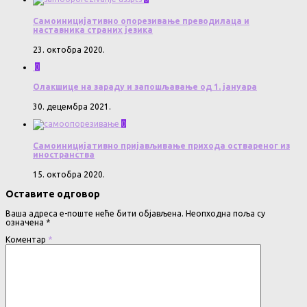
Самоиницијативно опорезивање преводилаца и
наставника страних језика
23. октобра 2020.
0
Олакшице на зараду и запошљавање од 1. јануара
30. децембра 2021.
0
Самоиницијативно пријављивање прихода оствареног из
иностранства
15. октобра 2020.
Оставите одговор
Ваша адреса е-поште неће бити објављена.
Неопходна поља су
означена
*
Коментар
*