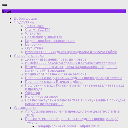
Више
Добро дошли
О удружењу
Делатност
Статут УССПТС
Чланство
Правилник о чланству
Кодекс професионалне етике
Ценовник
Скупштина
Именик сталних судских преводилаца и тумача Србије
Унапређење рада
Дневник извршених превода и овера
Вишејезични лексикон правних и економских термина
Вишејезични лексикон језика националних заједница и
мањина у АП Војводини
Водич кроз правне системе региона
Пословник о раду сталних судских преводилаца и тумача
Пословник о раду Етичког одбора
Пословник о раду Комисије за испитивање квалитета рада
и превода
Обрасци
Налепнице за оверу
Правно заступање чланова УССПТС у случајевима принудне
наплате потраживања
Усавршавања
Ауторскоправни аспекти преводилачке делатности (мај
2019)
Правно утемељење делатности судских преводилаца/
тумача
Галерија слика са обуке – април 2019.