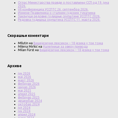
Оглас Министарства правде о постављењу ССП од 19. јуна
2026.
VII конференција УССПТС 26. септембра 2026.
Измене Правилника о сталним судским тумачима
Закључци редовне годишње скупштине УССПТС 2026.
Редовна годишња скупштина УССПТС 11. марта 2026.
Скорашњи коментари
MIlutin
на
Вишејезични лексикон – 18 језика у три тома
Milena Mirkić
на
Налепнице за оверу превода
Milan Fürst
на
Вишејезични лексикон – 18 језика у три тома
Архиве
јун 2026
мај 2026
март 2026
фебруар 2026
јануар 2026
мај 2025
април 2025
фебруар 2025
децембар 2024
октобар 2024
јул 2024
јун 2024
април 2024
март 2024