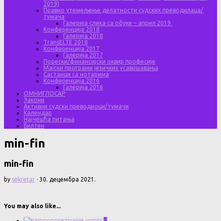
2019)
Правно утемељење делатности судских преводилаца/
тумача
Галерија слика са обуке – април 2019.
Конференција 2018
Галерија 2018
TransELTE 2018
Конференција 2017
Галерија 2017
Порески/финансијски оквир професије
Мајски програми језичких усавршавања
Састанци са нотарима
Конференција 2016
Галерија 2016
ОМНИГЛОСАР
Закони
Активни судски преводиоци/тумачи
Календар
Најчешћа питања
Билтен
min-fin
min-fin
by
sekretar
·
30. децембра 2021.
You may also like...
0