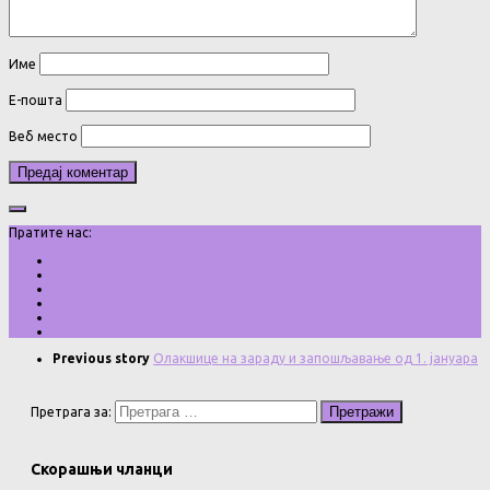
Име
Е-пошта
Веб место
Пратите нас:
Previous story
Олакшице на зараду и запошљавање од 1. јануара
Претрага за:
Скорашњи чланци