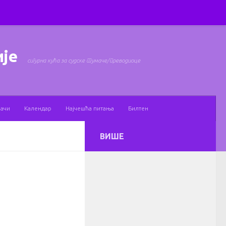
ије
сигурна кућа за судске тумаче/преводиоце
мачи
Календар
Најчешћа питања
Билтен
ВИШЕ