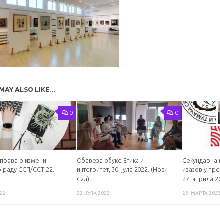
MAY ALSO LIKE...
0
0
справа о измени
Обавеза обуке Етика и
Секундарна 
о раду ССП/ССТ 22.
интегритет, 30. јула 2022. (Нови
изазов у пр
Сад)
27. априла 2
22.
22. ЈУЛА 2022.
23. МАРТА 2023