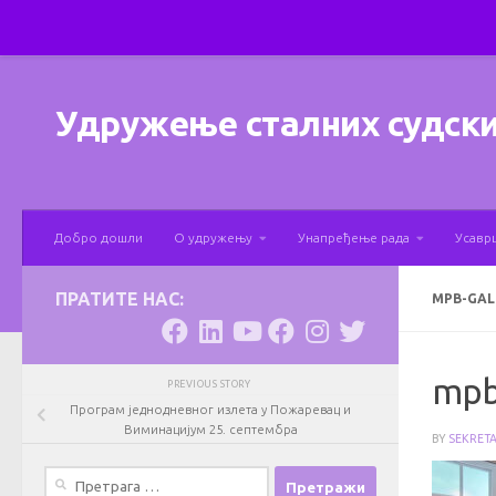
Skip to content
Удружење сталних судски
Добро дошли
О удружењу
Унапређење рада
Усавр
ПРАТИТЕ НАС:
MPB-GAL
mpb-
PREVIOUS STORY
Програм једнодневног излета у Пожаревац и
Виминацијум 25. септембра
BY
SEKRET
Претрага
за: