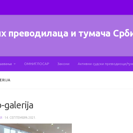
х преводилаца и тумача Срб
шавања
ОМНИГЛОСАР
Закони
Активни судски преводиоци/ту
ERIJA
galerija
AR
·
14. СЕПТЕМБРА 2021.