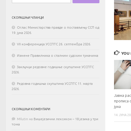
СКОРАШЊИ ЧЛАНЦИ
Оглас Министарства правде о постављењу ССП од
19. јуна 2026.
VII конференција УССПТС 26. септембра 2026.
YOU 
Измене Правилника о сталним судским тумачима
Закључци редовне годишње скупштине УССПТС
2026.
Редовна годишња скупштина УССПТС 11. марта
2026.
Јавна ра
прописа 
јуна
СКОРАШЊИ КОМЕНТАРИ
14. ЈУНА 20
MIlutin
на
Вишејезични лексикон – 18 језика у три
тома