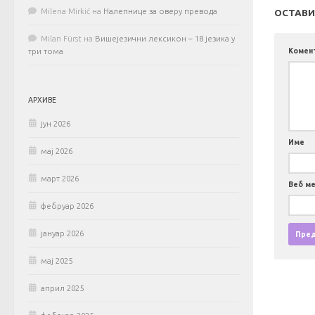
Milena Mirkić
на
Налепнице за оверу превода
ОСТАВИ
Milan Fürst
на
Вишејезични лексикон – 18 језика у
Комен
три тома
АРХИВЕ
јун 2026
Име
мај 2026
март 2026
Веб м
фебруар 2026
јануар 2026
мај 2025
април 2025