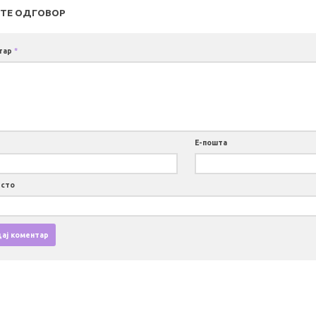
ТЕ ОДГОВОР
тар
*
Е-пошта
есто