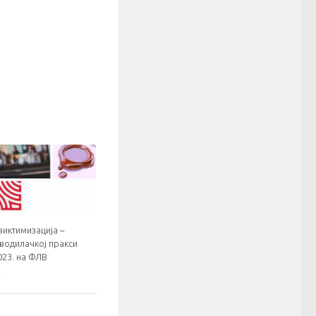
виктимизација –
еводилачкој пракси
023. на ФЛВ
.