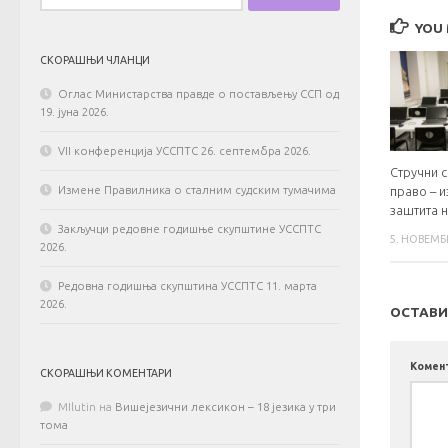
YOU 
СКОРАШЊИ ЧЛАНЦИ
Оглас Министарства правде о постављењу ССП од
19. јуна 2026.
VII конференција УССПТС 26. септембра 2026.
Стручни с
право – и
Измене Правилника о сталним судским тумачима
заштита 
Закључци редовне годишње скупштине УССПТС
5. НОВЕМБР
2026.
Редовна годишња скупштина УССПТС 11. марта
2026.
ОСТАВИ
Комен
СКОРАШЊИ КОМЕНТАРИ
MIlutin
на
Вишејезични лексикон – 18 језика у три
тома