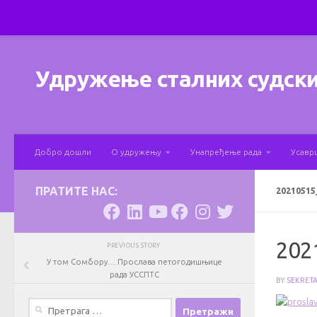
Skip to content
Удружење сталних судски
Добро дошли
О удружењу
Унапређење рада
Усавр
ПРАТИТЕ НАС:
20210515
202
PREVIOUS STORY
У том Сомбору… Прослава петогодишњице
рада УССПТС
BY
SEKRET
Претрага
за: