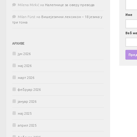
Milena Mirkić
на
Налепнице за оверу превода
Име
Milan Fürst
на
Вишејезични лексикон – 18 језика у
три тома
Веб м
АРХИВЕ
јун 2026
мај 2026
март 2026
фебруар 2026
јануар 2026
мај 2025
април 2025