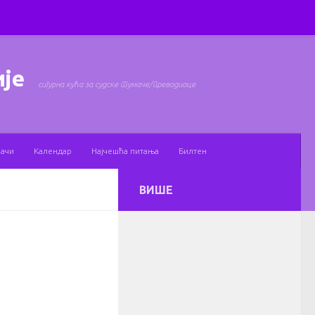
ије
сигурна кућа за судске тумаче/преводиоце
мачи
Календар
Најчешћа питања
Билтен
ВИШЕ