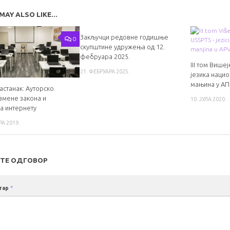
MAY ALSO LIKE...
Закључци редовне годишње
0
скупштине удружења од 12.
фебруара 2025.
III том Више
21. ФЕБРУАРА 2025.
језика нацио
мањина у АП
астанак: Ауторско
змене закона и
10. ЈУЛА 2020.
на интернету
А 2019.
ТЕ ОДГОВОР
тар
*