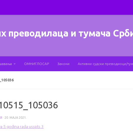
х преводилаца и тумача Срб
шавања
ОМНИГЛОСАР
Закони
Активни судски преводиоци/ту
_105036
10515_105036
AR
·
20. МАЈА 2021.