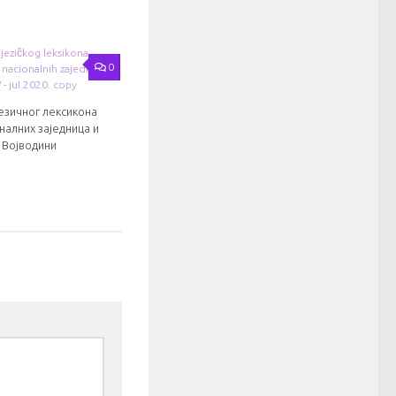
0
језичног лексикона
налних заједница и
 Војводини