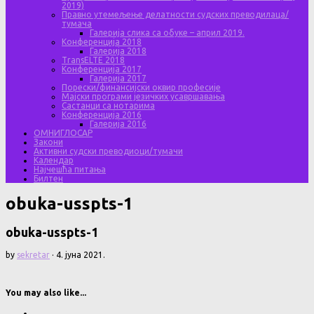
2019)
Правно утемељење делатности судских преводилаца/
тумача
Галерија слика са обуке – април 2019.
Конференција 2018
Галерија 2018
TransELTE 2018
Конференција 2017
Галерија 2017
Порески/финансијски оквир професије
Мајски програми језичких усавршавања
Састанци са нотарима
Конференција 2016
Галерија 2016
ОМНИГЛОСАР
Закони
Активни судски преводиоци/тумачи
Календар
Најчешћа питања
Билтен
obuka-usspts-1
obuka-usspts-1
by
sekretar
·
4. јуна 2021.
You may also like...