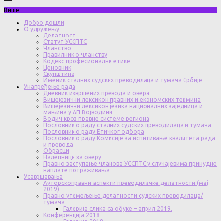
Више
Добро дошли
О удружењу
Делатност
Статут УССПТС
Чланство
Правилник о чланству
Кодекс професионалне етике
Ценовник
Скупштина
Именик сталних судских преводилаца и тумача Србије
Унапређење рада
Дневник извршених превода и овера
Вишејезични лексикон правних и економских термина
Вишејезични лексикон језика националних заједница и
мањина у АП Војводини
Водич кроз правне системе региона
Пословник о раду сталних судских преводилаца и тумача
Пословник о раду Етичког одбора
Пословник о раду Комисије за испитивање квалитета рада
и превода
Обрасци
Налепнице за оверу
Правно заступање чланова УССПТС у случајевима принудне
наплате потраживања
Усавршавања
Ауторскоправни аспекти преводилачке делатности (мај
2019)
Правно утемељење делатности судских преводилаца/
тумача
Галерија слика са обуке – април 2019.
Конференција 2018