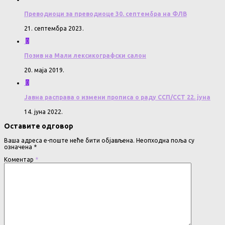
Преводиоци за преводиоце 30. септембра на ФЛВ
21. септембра 2023.
0
Позив на Мали лексикографски салон
20. маја 2019.
0
Јавна расправа о измени прописа о раду ССП/ССТ 22. јуна
14. јуна 2022.
Оставите одговор
Ваша адреса е-поште неће бити објављена.
Неопходна поља су
означена
*
Коментар
*