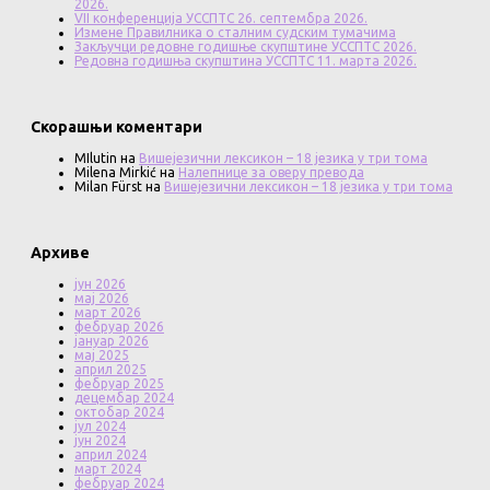
2026.
VII конференција УССПТС 26. септембра 2026.
Измене Правилника о сталним судским тумачима
Закључци редовне годишње скупштине УССПТС 2026.
Редовна годишња скупштина УССПТС 11. марта 2026.
Скорашњи коментари
MIlutin
на
Вишејезични лексикон – 18 језика у три тома
Milena Mirkić
на
Налепнице за оверу превода
Milan Fürst
на
Вишејезични лексикон – 18 језика у три тома
Архиве
јун 2026
мај 2026
март 2026
фебруар 2026
јануар 2026
мај 2025
април 2025
фебруар 2025
децембар 2024
октобар 2024
јул 2024
јун 2024
април 2024
март 2024
фебруар 2024