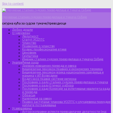
Skip to content
Удружење сталних судских преводилаца и тумача Србије
сигурна кућа за судске тумаче/преводиоце
Добро дошли
О удружењу
Делатност
Статут УССПТС
Чланство
Правилник о чланству
Кодекс професионалне етике
Ценовник
Скупштина
Именик сталних судских преводилаца и тумача Србије
Унапређење рада
Дневник извршених превода и овера
Вишејезични лексикон правних и економских термина
Вишејезични лексикон језика националних заједница и
мањина у АП Војводини
Водич кроз правне системе региона
Пословник о раду сталних судских преводилаца и тумача
Пословник о раду Етичког одбора
Пословник о раду Комисије за испитивање квалитета рада
и превода
Обрасци
Налепнице за оверу
Правно заступање чланова УССПТС у случајевима принудне
наплате потраживања
Усавршавања
Ауторскоправни аспекти преводилачке делатности (мај