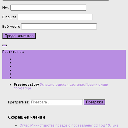
Име
Е-пошта
Веб место
Пратите нас:
Previous story
Успешно одржан састанак Правни оквир
професије
Претрага за:
Скорашњи чланци
Оглас Министарства правде о постављењу ССП од 19. јуна