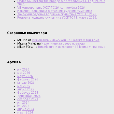
Оглас Министарства правде о постављењу ССП од 19. јуна
2026.
VII конференција УССПТС 26. септембра 2026.
Измене Правилника о сталним судским тумачима
Закључци редовне годишње скупштине УССПТС 2026.
Редовна годишња скупштина УССПТС 11. марта 2026.
Скорашњи коментари
MIlutin
на
Вишејезични лексикон – 18 језика у три тома
Milena Mirkić
на
Налепнице за оверу превода
Milan Fürst
на
Вишејезични лексикон – 18 језика у три тома
Архиве
јун 2026
мај 2026
март 2026
фебруар 2026
јануар 2026
мај 2025
април 2025
фебруар 2025
децембар 2024
октобар 2024
јул 2024
јун 2024
април 2024
март 2024