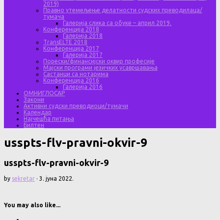
2019)
Правно утемељење делатности судских преводилаца/
тумача
Галерија слика са обуке – април 2019.
Конференција 2018
Галерија 2018
TransELTE 2018
Конференција 2017
Галерија 2017
Порески/финансијски оквир професије
Мајски програми језичких усавршавања
Састанци са нотарима
Конференција 2016
Галерија 2016
ОМНИГЛОСАР
Закони
Активни судски преводиоци/тумачи
Календар
Најчешћа питања
Билтен
usspts-flv-pravni-okvir-9
usspts-flv-pravni-okvir-9
by
sekretar
·
3. јуна 2022.
You may also like...