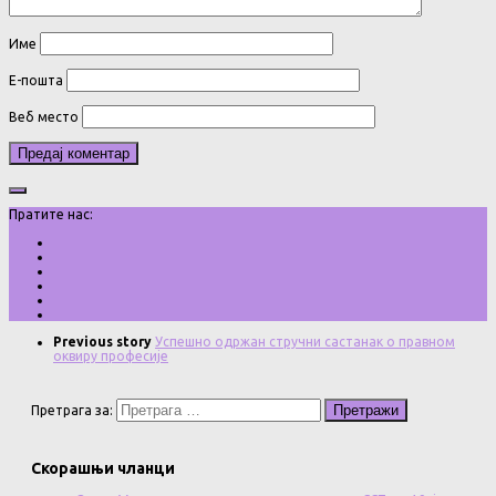
Име
Е-пошта
Веб место
Пратите нас:
Previous story
Успешно одржан стручни састанак о правном
оквиру професије
Претрага за:
Скорашњи чланци