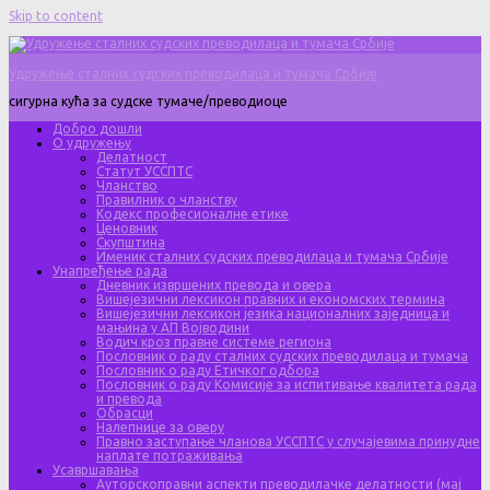
Skip to content
Удружење сталних судских преводилаца и тумача Србије
сигурна кућа за судске тумаче/преводиоце
Добро дошли
О удружењу
Делатност
Статут УССПТС
Чланство
Правилник о чланству
Кодекс професионалне етике
Ценовник
Скупштина
Именик сталних судских преводилаца и тумача Србије
Унапређење рада
Дневник извршених превода и овера
Вишејезични лексикон правних и економских термина
Вишејезични лексикон језика националних заједница и
мањина у АП Војводини
Водич кроз правне системе региона
Пословник о раду сталних судских преводилаца и тумача
Пословник о раду Етичког одбора
Пословник о раду Комисије за испитивање квалитета рада
и превода
Обрасци
Налепнице за оверу
Правно заступање чланова УССПТС у случајевима принудне
наплате потраживања
Усавршавања
Ауторскоправни аспекти преводилачке делатности (мај