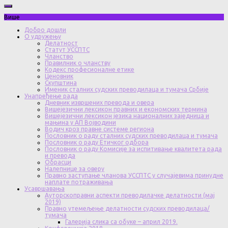
Више
Добро дошли
О удружењу
Делатност
Статут УССПТС
Чланство
Правилник о чланству
Кодекс професионалне етике
Ценовник
Скупштина
Именик сталних судских преводилаца и тумача Србије
Унапређење рада
Дневник извршених превода и овера
Вишејезични лексикон правних и економских термина
Вишејезични лексикон језика националних заједница и
мањина у АП Војводини
Водич кроз правне системе региона
Пословник о раду сталних судских преводилаца и тумача
Пословник о раду Етичког одбора
Пословник о раду Комисије за испитивање квалитета рада
и превода
Обрасци
Налепнице за оверу
Правно заступање чланова УССПТС у случајевима принудне
наплате потраживања
Усавршавања
Ауторскоправни аспекти преводилачке делатности (мај
2019)
Правно утемељење делатности судских преводилаца/
тумача
Галерија слика са обуке – април 2019.