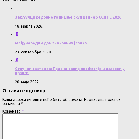
Закључци редовне годишње скупштине УССПТС 2026.
18. марта 2026.
0
Међународни дан знаковних језика
23. септембра 2020.
0
Стручни састанак: Правни оквир професије и изазови у
пракси
20. маја 2022.
Оставите одговор
Ваша адреса е-поште неће бити објављена.
Неопходна поља су
означена
*
Коментар
*