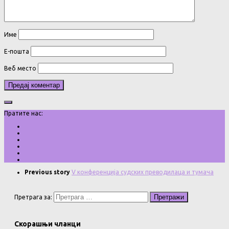
Име
Е-пошта
Веб место
Пратите нас:
Previous story
V конференција судских преводилаца и тумача
Претрага за:
Скорашњи чланци