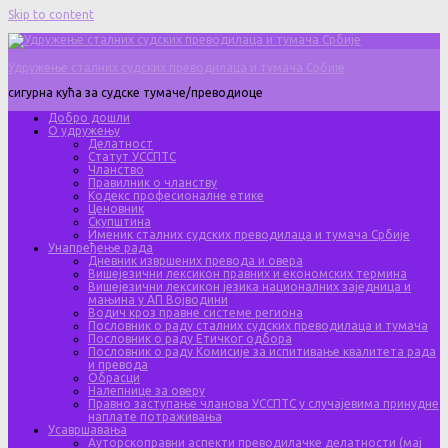
Skip to content
Удружење сталних судских преводилаца и тумача Србије
сигурна кућа за судске тумаче/преводиоце
Добро дошли
О удружењу
Делатност
Статут УССПТС
Чланство
Правилник о чланству
Кодекс професионалне етике
Ценовник
Скупштина
Именик сталних судских преводилаца и тумача Србије
Унапређење рада
Дневник извршених превода и овера
Вишејезични лексикон правних и економских термина
Вишејезични лексикон језика националних заједница и
мањина у АП Војводини
Водич кроз правне системе региона
Пословник о раду сталних судских преводилаца и тумача
Пословник о раду Етичког одбора
Пословник о раду Комисије за испитивање квалитета рада
и превода
Обрасци
Налепнице за оверу
Правно заступање чланова УССПТС у случајевима принудне
наплате потраживања
Усавршавања
Ауторскоправни аспекти преводилачке делатности (мај