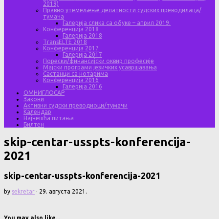
2019)
Правно утемељење делатности судских преводилаца/
тумача
Галерија слика са обуке – април 2019.
Конференција 2018
Галерија 2018
TransELTE 2018
Конференција 2017
Галерија 2017
Порески/финансијски оквир професије
Мајски програми језичких усавршавања
Састанци са нотарима
Конференција 2016
Галерија 2016
ОМНИГЛОСАР
Закони
Активни судски преводиоци/тумачи
Календар
Најчешћа питања
Билтен
skip-centar-usspts-konferencija-
2021
skip-centar-usspts-konferencija-2021
by
sekretar
·
29. августа 2021.
You may also like...