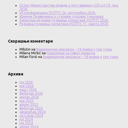
Оглас Министарства правде о постављењу ССП од 19. јуна
2026.
VII конференција УССПТС 26. септембра 2026.
Измене Правилника о сталним судским тумачима
Закључци редовне годишње скупштине УССПТС 2026.
Редовна годишња скупштина УССПТС 11. марта 2026.
Скорашњи коментари
MIlutin
на
Вишејезични лексикон – 18 језика у три тома
Milena Mirkić
на
Налепнице за оверу превода
Milan Fürst
на
Вишејезични лексикон – 18 језика у три тома
Архиве
јун 2026
мај 2026
март 2026
фебруар 2026
јануар 2026
мај 2025
април 2025
фебруар 2025
децембар 2024
октобар 2024
јул 2024
јун 2024
април 2024