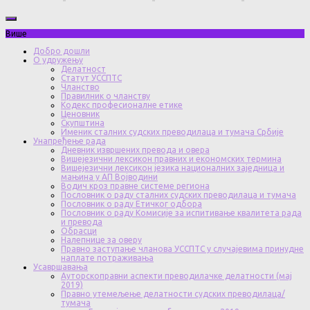
Више
Добро дошли
О удружењу
Делатност
Статут УССПТС
Чланство
Правилник о чланству
Кодекс професионалне етике
Ценовник
Скупштина
Именик сталних судских преводилаца и тумача Србије
Унапређење рада
Дневник извршених превода и овера
Вишејезични лексикон правних и економских термина
Вишејезични лексикон језика националних заједница и
мањина у АП Војводини
Водич кроз правне системе региона
Пословник о раду сталних судских преводилаца и тумача
Пословник о раду Етичког одбора
Пословник о раду Комисије за испитивање квалитета рада
и превода
Обрасци
Налепнице за оверу
Правно заступање чланова УССПТС у случајевима принудне
наплате потраживања
Усавршавања
Ауторскоправни аспекти преводилачке делатности (мај
2019)
Правно утемељење делатности судских преводилаца/
тумача