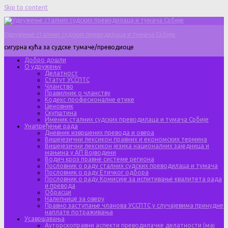
Skip to content
Удружење сталних судских преводилаца и тумача Србије
сигурна кућа за судске тумаче/преводиоце
Добро дошли
О удружењу
Делатност
Статут УССПТС
Чланство
Правилник о чланству
Кодекс професионалне етике
Ценовник
Скупштина
Именик сталних судских преводилаца и тумача Србије
Унапређење рада
Дневник извршених превода и овера
Вишејезични лексикон правних и економских термина
Вишејезични лексикон језика националних заједница и
мањина у АП Војводини
Водич кроз правне системе региона
Пословник о раду сталних судских преводилаца и тумача
Пословник о раду Етичког одбора
Пословник о раду Комисије за испитивање квалитета рада
и превода
Обрасци
Налепнице за оверу
Правно заступање чланова УССПТС у случајевима принудне
наплате потраживања
Усавршавања
Ауторскоправни аспекти преводилачке делатности (мај