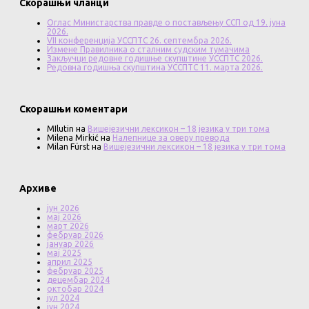
Скорашњи чланци
Оглас Министарства правде о постављењу ССП од 19. јуна
2026.
VII конференција УССПТС 26. септембра 2026.
Измене Правилника о сталним судским тумачима
Закључци редовне годишње скупштине УССПТС 2026.
Редовна годишња скупштина УССПТС 11. марта 2026.
Скорашњи коментари
MIlutin
на
Вишејезични лексикон – 18 језика у три тома
Milena Mirkić
на
Налепнице за оверу превода
Milan Fürst
на
Вишејезични лексикон – 18 језика у три тома
Архиве
јун 2026
мај 2026
март 2026
фебруар 2026
јануар 2026
мај 2025
април 2025
фебруар 2025
децембар 2024
октобар 2024
јул 2024
јун 2024