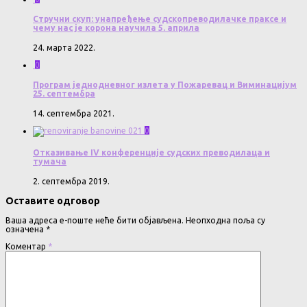
Стручни скуп: унапређење судскопреводилачке праксе и
чему нас је корона научила 5. априла
24. марта 2022.
0
Програм једнодневног излета у Пожаревац и Виминацијум
25. септембра
14. септембра 2021.
0
Отказивање IV конференције судских преводилаца и
тумача
2. септембра 2019.
Оставите одговор
Ваша адреса е-поште неће бити објављена.
Неопходна поља су
означена
*
Коментар
*