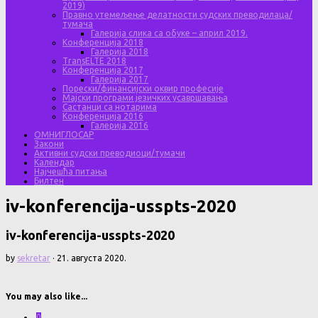
2019)
Правно утемељење делатности судских преводилаца/
тумача
Галерија слика са обуке – април 2019.
Конференција 2018
Галерија 2018
TransELTE 2018
Конференција 2017
Галерија 2017
Порески/финансијски оквир професије
Мајски програми језичких усавршавања
Састанци са нотарима
Конференција 2016
Галерија 2016
ОМНИГЛОСАР
Закони
Активни судски преводиоци/тумачи
Календар
Најчешћа питања
Билтен
iv-konferencija-usspts-2020
iv-konferencija-usspts-2020
by
sekretar
·
21. августа 2020.
You may also like...
0