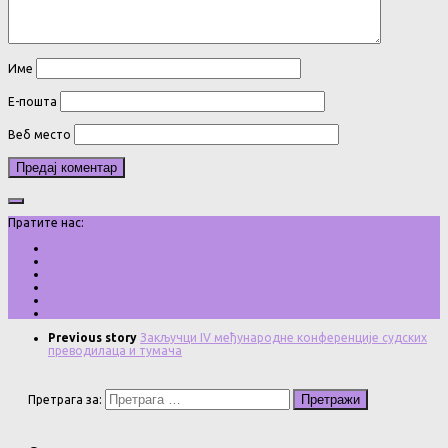
Име
Е-пошта
Веб место
Пратите нас:
Previous story
Закључци IV међународне конференције судских
преводилаца и тумача
Претрага за: