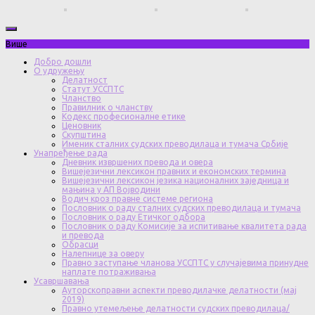
Више
Добро дошли
О удружењу
Делатност
Статут УССПТС
Чланство
Правилник о чланству
Кодекс професионалне етике
Ценовник
Скупштина
Именик сталних судских преводилаца и тумача Србије
Унапређење рада
Дневник извршених превода и овера
Вишејезични лексикон правних и економских термина
Вишејезични лексикон језика националних заједница и
мањина у АП Војводини
Водич кроз правне системе региона
Пословник о раду сталних судских преводилаца и тумача
Пословник о раду Етичког одбора
Пословник о раду Комисије за испитивање квалитета рада
и превода
Обрасци
Налепнице за оверу
Правно заступање чланова УССПТС у случајевима принудне
наплате потраживања
Усавршавања
Ауторскоправни аспекти преводилачке делатности (мај
2019)
Правно утемељење делатности судских преводилаца/