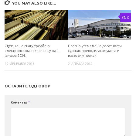
YOU MAY ALSO LIKE...
0
Ступање на снагу Уредбе о
Правно утемељење делатности
електронском архивирању од 1.
судских преводилаца/тумача и
јануара 2024.
изазови у пракси
29. ДЕЦЕМБРА 2023.
2. АПРИЛА 2019.
ОСТАВИТЕ ОДГОВОР
Коментар
*