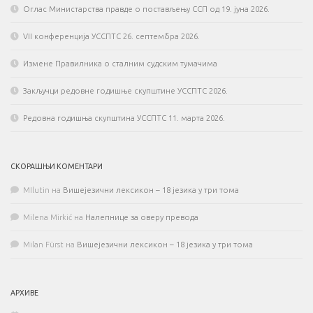
Оглас Министарства правде о постављењу ССП од 19. јуна 2026.
VII конференција УССПТС 26. септембра 2026.
Измене Правилника о сталним судским тумачима
Закључци редовне годишње скупштине УССПТС 2026.
Редовна годишња скупштина УССПТС 11. марта 2026.
СКОРАШЊИ КОМЕНТАРИ
MIlutin
на
Вишејезични лексикон – 18 језика у три тома
Milena Mirkić
на
Налепнице за оверу превода
Milan Fürst
на
Вишејезични лексикон – 18 језика у три тома
АРХИВЕ