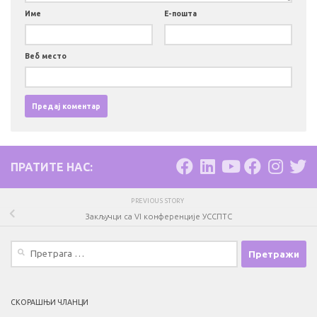
Име
Е-пошта
Веб место
ПРАТИТЕ НАС:
PREVIOUS STORY
Закључци са VI конференције УССПТС
Претрага
за:
СКОРАШЊИ ЧЛАНЦИ