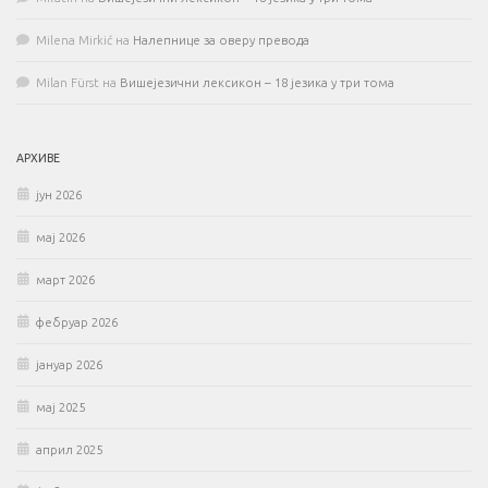
Milena Mirkić
на
Налепнице за оверу превода
Milan Fürst
на
Вишејезични лексикон – 18 језика у три тома
АРХИВЕ
јун 2026
мај 2026
март 2026
фебруар 2026
јануар 2026
мај 2025
април 2025