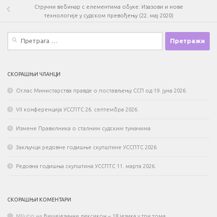
Стручни вебинар с елементима обуке: Изазови и нове
технологије у судском превођењу (22. мај 2020)
Претрага
за:
СКОРАШЊИ ЧЛАНЦИ
Оглас Министарства правде о постављењу ССП од 19. јуна 2026.
VII конференција УССПТС 26. септембра 2026.
Измене Правилника о сталним судским тумачима
Закључци редовне годишње скупштине УССПТС 2026.
Редовна годишња скупштина УССПТС 11. марта 2026.
СКОРАШЊИ КОМЕНТАРИ
MIlutin
на
Вишејезични лексикон – 18 језика у три тома