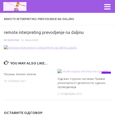
Skip to content
REMOTE INTERPRETING PREVODJENJE NA DALJINU
remote interpreting prevodjenje na daljinu
BY
SEKRETAR
·
15. МАЈА 2020.
YOU MAY ALSO LIKE...
Писање личних имена
0
0
Одржан стручни састанак Правна
29. АПРИЛА 2021.
утемељеност делатности судских
преводилаца
5. НОВЕМБРА 2019.
ОСТАВИТЕ ОДГОВОР