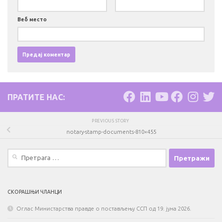
Веб место
ПРАТИТЕ НАС:
PREVIOUS STORY
notary-stamp-documents-810×455
Претрага
за:
СКОРАШЊИ ЧЛАНЦИ
Оглас Министарства правде о постављењу ССП од 19. јуна 2026.