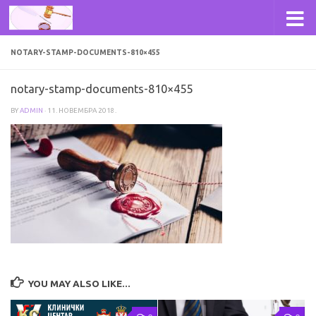
Skip to content
NOTARY-STAMP-DOCUMENTS-810×455
notary-stamp-documents-810×455
BY
ADMIN
·
11. НОВЕМБРА 2018.
YOU MAY ALSO LIKE...