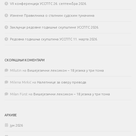
VII конференција УССПТС 26. септембра 2026.
Измене Правилника о сталним судским тумачима
Закључци редовне годишње скупштине УССПТС 2026.
Редовна годишња скупштина УССПТС 11. марта 2026.
СКОРАШЊИ КОМЕНТАРИ
MIlutin
на
Вишејезични лексикон – 18 језика у три тома
Milena Mirkić
на
Налепнице за оверу превода
Milan Fürst
на
Вишејезични лексикон – 18 језика у три тома
АРХИВЕ
јун 2026