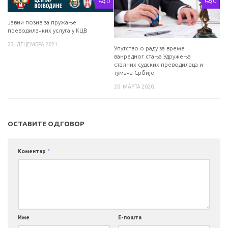
0
0
Јавни позив за пружање
преводилачких услуга у КЦВ
23. ДЕЦЕМБРА 2021.
Упутство о раду за време
ванредног стања Удружења
сталних судских преводилаца и
тумача Србије
20. МАРТА 2020.
ОСТАВИТЕ ОДГОВОР
Коментар
*
Име
Е-пошта