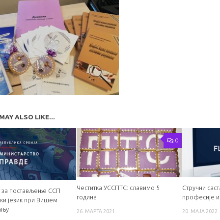
MAY ALSO LIKE...
0
Честитка УССПТС: славимо 5
Стручни саст
 за постављење ССП
година
професије и
ски језик при Вишем
ању
26. МАРТА 2021.
20. МАЈА 2022.