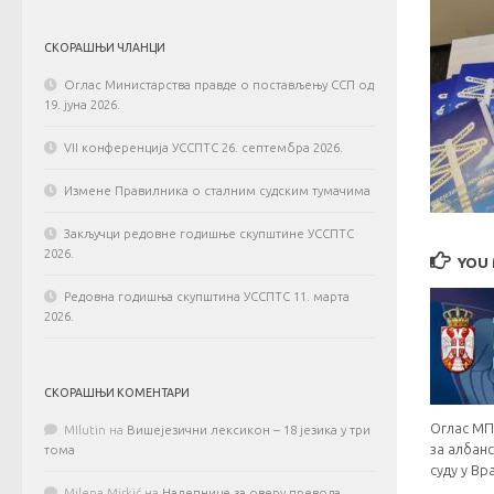
СКОРАШЊИ ЧЛАНЦИ
Оглас Министарства правде о постављењу ССП од
19. јуна 2026.
VII конференција УССПТС 26. септембра 2026.
Измене Правилника о сталним судским тумачима
Закључци редовне годишње скупштине УССПТС
2026.
YOU 
Редовна годишња скупштина УССПТС 11. марта
2026.
СКОРАШЊИ КОМЕНТАРИ
Оглас МП
MIlutin
на
Вишејезични лексикон – 18 језика у три
за албан
тома
суду у Вр
Milena Mirkić
на
Налепнице за оверу превода