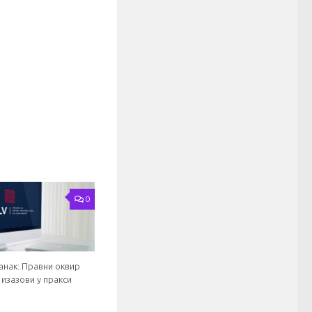
0
анак: Правни оквир
 изазови у пракси