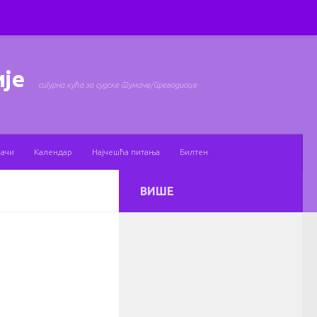
ије
сигурна кућа за судске тумаче/преводиоце
мачи
Календар
Најчешћа питања
Билтен
ВИШЕ