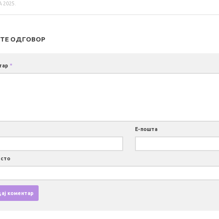
А 2025.
ТЕ ОДГОВОР
тар
*
Е-пошта
есто