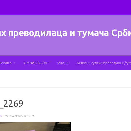
х преводилаца и тумача Срб
шавања
ОМНИГЛОСАР
Закони
Активни судски преводиоци/ту
_2269
AR
·
29. НОВЕМБРА 2019.