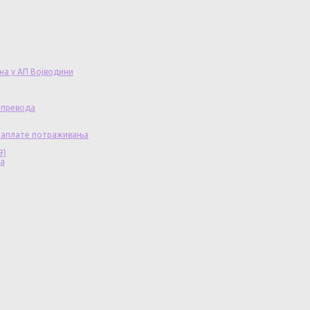
на у АП Војводини
 превода
 наплате потраживања
9)
ча