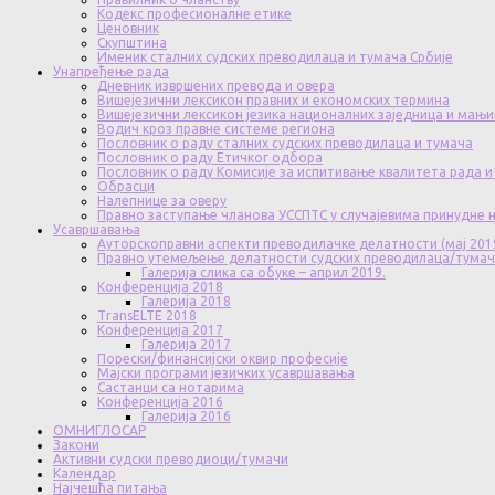
Кодекс професионалне етике
Ценовник
Скупштина
Именик сталних судских преводилаца и тумача Србије
Унапређење рада
Дневник извршених превода и овера
Вишејезични лексикон правних и економских термина
Вишејезични лексикон језика националних заједница и мањи
Водич кроз правне системе региона
Пословник о раду сталних судских преводилаца и тумача
Пословник о раду Етичког одбора
Пословник о раду Комисије за испитивање квалитета рада и
Обрасци
Налепнице за оверу
Правно заступање чланова УССПТС у случајевима принудне
Усавршавања
Ауторскоправни аспекти преводилачке делатности (мај 201
Правно утемељење делатности судских преводилаца/тума
Галерија слика са обуке – април 2019.
Конференција 2018
Галерија 2018
TransELTE 2018
Конференција 2017
Галерија 2017
Порески/финансијски оквир професије
Мајски програми језичких усавршавања
Састанци са нотарима
Конференција 2016
Галерија 2016
ОМНИГЛОСАР
Закони
Активни судски преводиоци/тумачи
Календар
Најчешћа питања