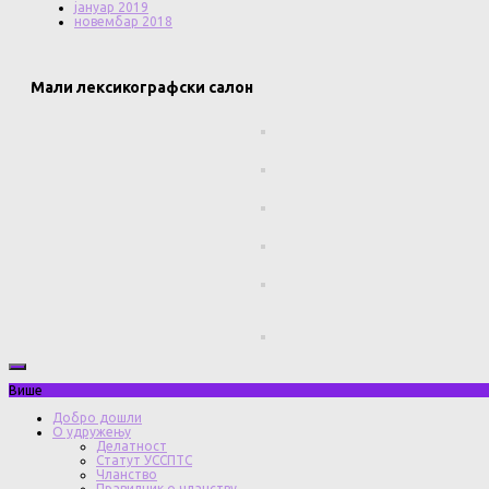
јануар 2019
новембар 2018
Мали лексикографски салон
Више
Добро дошли
О удружењу
Делатност
Статут УССПТС
Чланство
Правилник о чланству