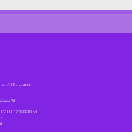
на у АП Војводини
 превода
 наплате потраживања
9)
ча