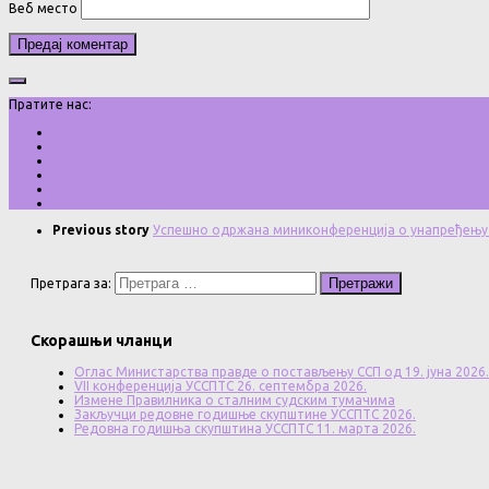
Веб место
Пратите нас:
Previous story
Успешно одржана миниконференција о унапређењу
Претрага за:
Скорашњи чланци
Оглас Министарства правде о постављењу ССП од 19. јуна 2026.
VII конференција УССПТС 26. септембра 2026.
Измене Правилника о сталним судским тумачима
Закључци редовне годишње скупштине УССПТС 2026.
Редовна годишња скупштина УССПТС 11. марта 2026.