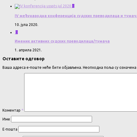
0
IV међународна конференција судских преводилаца и тумач
10. јула 2020.
0
Именик активних судских преводилаца/тумача
1. априла 2021.
Оставите одговор
Ваша адреса е-поште неће бити објављена.
Неопходна поља су означен
Коментар
*
Име
Е-пошта