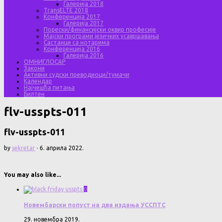
Галерија 2018
TransELTE 2018
Конференција 2017
Галерија 2017
Порески/финансијски оквир професије
Мајски програми језичких усавршавања
Састанци са нотарима
Конференција 2016
Галерија 2016
ОМНИГЛОСАР
Закони
Активни судски преводиоци/тумачи
Календар
Најчешћа питања
Билтен
flv-usspts-011
flv-usspts-011
by
sekretar
·
6. априла 2022.
You may also like...
0
Новембарски попуст на два издања УССПТС
29. новембра 2019.