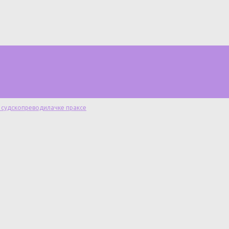
 судскопреводилачке праксе