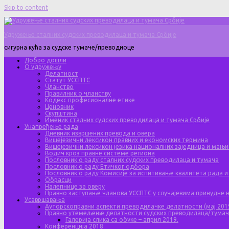
Skip to content
Удружење сталних судских преводилаца и тумача Србије
сигурна кућа за судске тумаче/преводиоце
Добро дошли
О удружењу
Делатност
Статут УССПТС
Чланство
Правилник о чланству
Кодекс професионалне етике
Ценовник
Скупштина
Именик сталних судских преводилаца и тумача Србије
Унапређење рада
Дневник извршених превода и овера
Вишејезични лексикон правних и економских термина
Вишејезични лексикон језика националних заједница и мањи
Водич кроз правне системе региона
Пословник о раду сталних судских преводилаца и тумача
Пословник о раду Етичког одбора
Пословник о раду Комисије за испитивање квалитета рада и
Обрасци
Налепнице за оверу
Правно заступање чланова УССПТС у случајевима принудне
Усавршавања
Ауторскоправни аспекти преводилачке делатности (мај 201
Правно утемељење делатности судских преводилаца/тума
Галерија слика са обуке – април 2019.
Конференција 2018