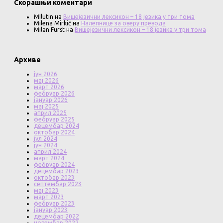
Скорашњи коментари
MIlutin
на
Вишејезични лексикон – 18 језика у три тома
Milena Mirkić
на
Налепнице за оверу превода
Milan Fürst
на
Вишејезични лексикон – 18 језика у три тома
Архиве
јун 2026
мај 2026
март 2026
фебруар 2026
јануар 2026
мај 2025
април 2025
фебруар 2025
децембар 2024
октобар 2024
јул 2024
јун 2024
април 2024
март 2024
фебруар 2024
децембар 2023
октобар 2023
септембар 2023
мај 2023
март 2023
фебруар 2023
јануар 2023
децембар 2022
новембар 2022