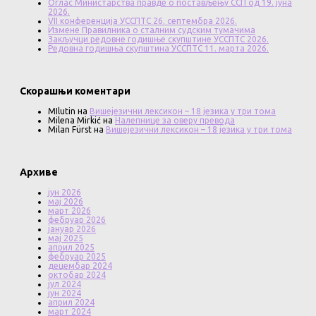
Оглас Министарства правде о постављењу ССП од 19. јуна
2026.
VII конференција УССПТС 26. септембра 2026.
Измене Правилника о сталним судским тумачима
Закључци редовне годишње скупштине УССПТС 2026.
Редовна годишња скупштина УССПТС 11. марта 2026.
Скорашњи коментари
MIlutin
на
Вишејезични лексикон – 18 језика у три тома
Milena Mirkić
на
Налепнице за оверу превода
Milan Fürst
на
Вишејезични лексикон – 18 језика у три тома
Архиве
јун 2026
мај 2026
март 2026
фебруар 2026
јануар 2026
мај 2025
април 2025
фебруар 2025
децембар 2024
октобар 2024
јул 2024
јун 2024
април 2024
март 2024