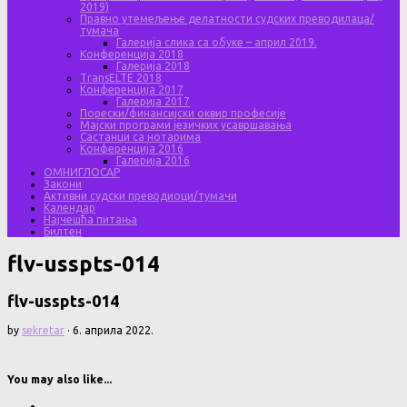
2019)
Правно утемељење делатности судских преводилаца/
тумача
Галерија слика са обуке – април 2019.
Конференција 2018
Галерија 2018
TransELTE 2018
Конференција 2017
Галерија 2017
Порески/финансијски оквир професије
Мајски програми језичких усавршавања
Састанци са нотарима
Конференција 2016
Галерија 2016
ОМНИГЛОСАР
Закони
Активни судски преводиоци/тумачи
Календар
Најчешћа питања
Билтен
flv-usspts-014
flv-usspts-014
by
sekretar
·
6. априла 2022.
You may also like...