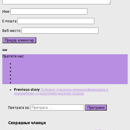
Име
Е-пошта
Веб место
Пратите нас:
Previous story
Успешно одржана миниконференција о
унапређењу судскопреводилачке праксе
Претрага за:
Скорашњи чланци