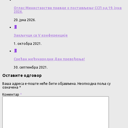
Оглас Министарства правде о постављењу ССП од 19. јуна
2026.
20. јуна 2026.
0
Закључци са V конференције
1. октобра 2021.
0
Срећан међународни Дан превођења!
30. септембра 2021.
Оставите одговор
Ваша адреса е-поште неће бити објављена.
Неопходна поља су
означена
*
Коментар
*