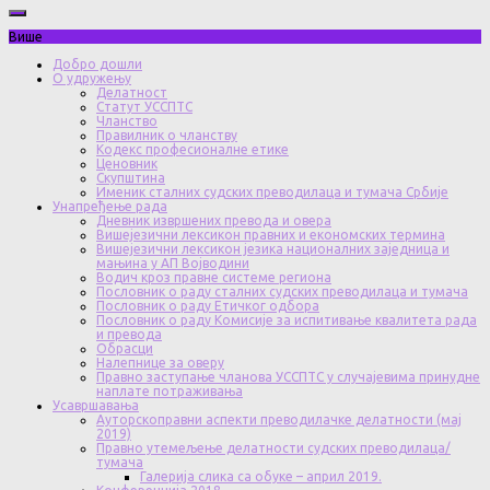
Више
Добро дошли
О удружењу
Делатност
Статут УССПТС
Чланство
Правилник о чланству
Кодекс професионалне етике
Ценовник
Скупштина
Именик сталних судских преводилаца и тумача Србије
Унапређење рада
Дневник извршених превода и овера
Вишејезични лексикон правних и економских термина
Вишејезични лексикон језика националних заједница и
мањина у АП Војводини
Водич кроз правне системе региона
Пословник о раду сталних судских преводилаца и тумача
Пословник о раду Етичког одбора
Пословник о раду Комисије за испитивање квалитета рада
и превода
Обрасци
Налепнице за оверу
Правно заступање чланова УССПТС у случајевима принудне
наплате потраживања
Усавршавања
Ауторскоправни аспекти преводилачке делатности (мај
2019)
Правно утемељење делатности судских преводилаца/
тумача
Галерија слика са обуке – април 2019.