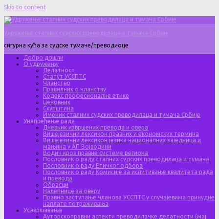
Skip to content
Удружење сталних судских преводилаца и тумача Србије
сигурна кућа за судске тумаче/преводиоце
Добро дошли
О удружењу
Делатност
Статут УССПТС
Чланство
Правилник о чланству
Кодекс професионалне етике
Ценовник
Скупштина
Именик сталних судских преводилаца и тумача Србије
Унапређење рада
Дневник извршених превода и овера
Вишејезични лексикон правних и економских термина
Вишејезични лексикон језика националних заједница и
мањина у АП Војводини
Водич кроз правне системе региона
Пословник о раду сталних судских преводилаца и тумача
Пословник о раду Етичког одбора
Пословник о раду Комисије за испитивање квалитета рада
и превода
Обрасци
Налепнице за оверу
Правно заступање чланова УССПТС у случајевима принудне
наплате потраживања
Усавршавања
Ауторскоправни аспекти преводилачке делатности (мај