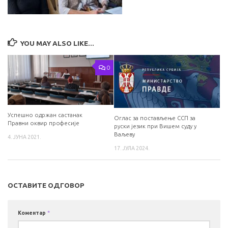
YOU MAY ALSO LIKE...
0
Успешно одржан састанак
Оглас за постављење ССП за
Правни оквир професије
руски језик при Вишем суду у
Ваљеву
4. ЈУНА 2021.
17. ЈУЛА 2024.
ОСТАВИТЕ ОДГОВОР
Коментар
*