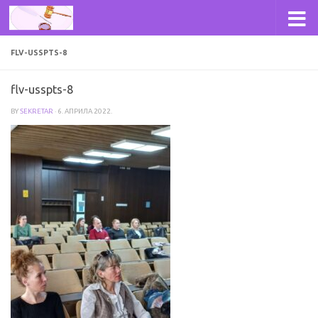
Skip to content
FLV-USSPTS-8
flv-usspts-8
BY
SEKRETAR
·
6. АПРИЛА 2022.