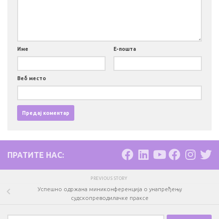
Име
Е-пошта
Веб место
ПРАТИТЕ НАС:
PREVIOUS STORY
Успешно одржана миниконференција о унапређењу
судскопреводилачке праксе
Претрага