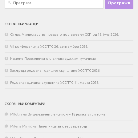
за:
СКОРАШЊИ ЧЛАНЦИ
Оглас Министарства правде о постављењу ССП од 19. јуна 2026.
VII конференција УССПТС 26. септембра 2026.
Измене Правилника о сталним судским тумачима
Закључци редовне годишње скупштине УССПТС 2026.
Редовна годишња скупштина УССПТС 11. марта 2026.
СКОРАШЊИ КОМЕНТАРИ
MIlutin
на
Вишејезични лексикон – 18 језика у три тома
Milena Mirkić
на
Налепнице за оверу превода