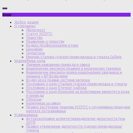
Више
Добро дошли
О удружењу
Делатност
Статут УССПТС
Чланство
Правилник о чланству
Кодекс професионалне етике
Ценовник
Скупштина
Именик сталних судских преводилаца и тумача Србије
Унапређење рада
Дневник извршених превода и овера
Вишејезични лексикон правних и економских термина
Вишејезични лексикон језика националних заједница и
мањина у АП Војводини
Водич кроз правне системе региона
Пословник о раду сталних судских преводилаца и тумача
Пословник о раду Етичког одбора
Пословник о раду Комисије за испитивање квалитета рада
и превода
Обрасци
Налепнице за оверу
Правно заступање чланова УССПТС у случајевима принудне
наплате потраживања
Усавршавања
Ауторскоправни аспекти преводилачке делатности (мај
2019)
Правно утемељење делатности судских преводилаца/
тумача