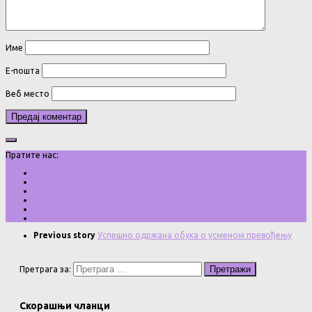
Име
Е-пошта
Веб место
Пратите нас:
Previous story
Успешно одржана обука о усменом превођењу
Претрага за:
Скорашњи чланци