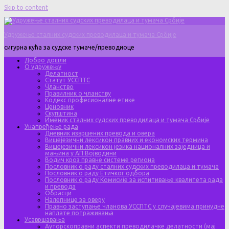
Skip to content
Удружење сталних судских преводилаца и тумача Србије
сигурна кућа за судске тумаче/преводиоце
Добро дошли
О удружењу
Делатност
Статут УССПТС
Чланство
Правилник о чланству
Кодекс професионалне етике
Ценовник
Скупштина
Именик сталних судских преводилаца и тумача Србије
Унапређење рада
Дневник извршених превода и овера
Вишејезични лексикон правних и економских термина
Вишејезични лексикон језика националних заједница и
мањина у АП Војводини
Водич кроз правне системе региона
Пословник о раду сталних судских преводилаца и тумача
Пословник о раду Етичког одбора
Пословник о раду Комисије за испитивање квалитета рада
и превода
Обрасци
Налепнице за оверу
Правно заступање чланова УССПТС у случајевима принудне
наплате потраживања
Усавршавања
Ауторскоправни аспекти преводилачке делатности (мај