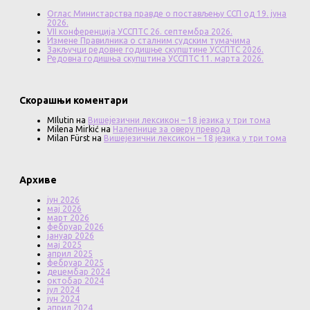
Оглас Министарства правде о постављењу ССП од 19. јуна
2026.
VII конференција УССПТС 26. септембра 2026.
Измене Правилника о сталним судским тумачима
Закључци редовне годишње скупштине УССПТС 2026.
Редовна годишња скупштина УССПТС 11. марта 2026.
Скорашњи коментари
MIlutin
на
Вишејезични лексикон – 18 језика у три тома
Milena Mirkić
на
Налепнице за оверу превода
Milan Fürst
на
Вишејезични лексикон – 18 језика у три тома
Архиве
јун 2026
мај 2026
март 2026
фебруар 2026
јануар 2026
мај 2025
април 2025
фебруар 2025
децембар 2024
октобар 2024
јул 2024
јун 2024
април 2024