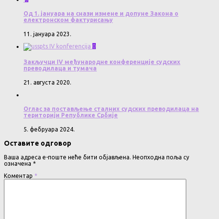
Од 1. јануара на снази измене и допуне Закона о
електронском фактурисању
11. јануара 2023.
0
Закључци IV међународне конференције судских
преводилаца и тумача
21. августа 2020.
Оглас за постављење сталних судских преводилаца на
територији Републике Србије
5. фебруара 2024.
Оставите одговор
Ваша адреса е-поште неће бити објављена.
Неопходна поља су
означена
*
Коментар
*