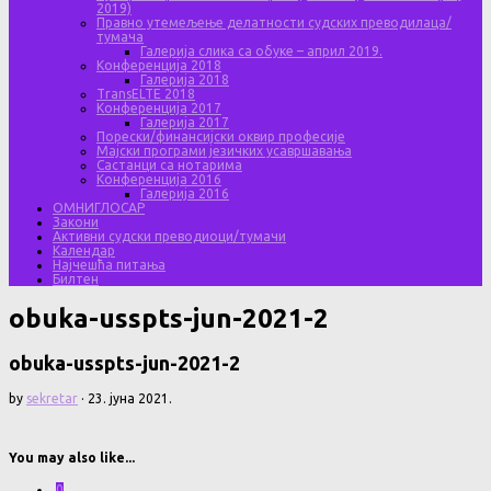
2019)
Правно утемељење делатности судских преводилаца/
тумача
Галерија слика са обуке – април 2019.
Конференција 2018
Галерија 2018
TransELTE 2018
Конференција 2017
Галерија 2017
Порески/финансијски оквир професије
Мајски програми језичких усавршавања
Састанци са нотарима
Конференција 2016
Галерија 2016
ОМНИГЛОСАР
Закони
Активни судски преводиоци/тумачи
Календар
Најчешћа питања
Билтен
obuka-usspts-jun-2021-2
obuka-usspts-jun-2021-2
by
sekretar
·
23. јуна 2021.
You may also like...
0