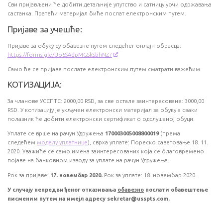
Сви пријављени ће добити детаљније упутство и сатницу уочи одржавања
састанка. Пратећи материјал биће послат електронским путем.
Пријаве за учешће:
Пријаве за обуку су обавезне путем следећег онлајн обрасца:
https://forms.gle/Uo5SAdpMGSkSbhNZ7
Само ће се пријаве послате електронским путем сматрати важећим.
КОТИЗАЦИЈА:
За чланове УССПТС: 2000,00 RSD, за све остале заинтересоване: 3000,00
RSD. У котизацију је укључен електронски материјал за обуку а сваки
полазник ће добити електронски сертификат о одслушаној обуци.
Уплате се врше на рачун Удружења
170003005008800019
(према
следећем
моделу уплатнице
), сврха уплате: Пореско саветовање 18. 11.
2020. Уважиће се само имена заинтересованих која се благовремено
појаве на банковном изводу за уплате на рачун Удружења.
Рок за пријаве:
17. новембар 2020.
Рок за уплате: 18. новембар 2020.
У случају непредвиђеног отказивања
обавезно
послати обавештење
писменим путем на имејл адресу sekretar@usspts.com.