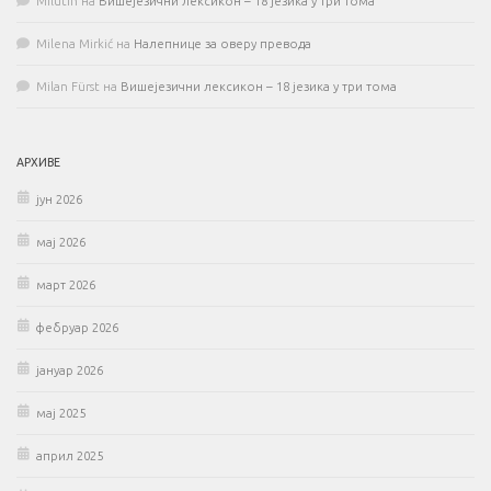
MIlutin
на
Вишејезични лексикон – 18 језика у три тома
Milena Mirkić
на
Налепнице за оверу превода
Milan Fürst
на
Вишејезични лексикон – 18 језика у три тома
АРХИВЕ
јун 2026
мај 2026
март 2026
фебруар 2026
јануар 2026
мај 2025
април 2025