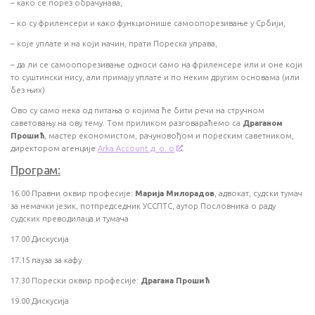
–
како се порез обрачунава,
–
ко су фриленсери и како функционише самоопорезивање у Србији,
–
које уплате и на који начин, прати Пореска управа,
–
да ли се самоопорезивање односи само на фриленсере или и оне који
то суштински нису, али примају уплате и по неким другим основама (или
без њих)
Ово су само нека од питања о којима ће бити речи на стручном
саветовању на ову тему. Том приликом разговараћемо са
Драганом
Прошић
, мастер економистом, рачуновођом и пореским саветником,
директором агенције
Arka Account д. о. о
.
Програм:
16.00 Правни оквир професије:
Марија Милорадов
, адвокат, судски тумач
за немачки језик, потпредседник УССПТС, аутор Пословника о раду
судских преводилаца и тумача
17.00 Дискусија
17.15 пауза за кафу
17.30 Порески оквир професије:
Драгана Прошић
19.00 Дискусија