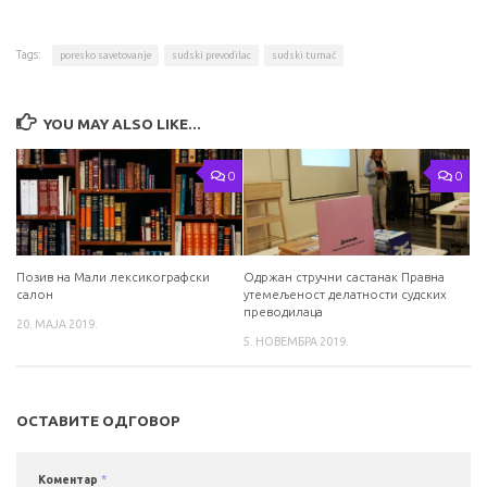
Tags:
poresko savetovanje
sudski prevodilac
sudski tumač
YOU MAY ALSO LIKE...
0
0
Позив на Мали лексикографски
Одржан стручни састанак Правна
салон
утемељеност делатности судских
преводилаца
20. МАЈА 2019.
5. НОВЕМБРА 2019.
ОСТАВИТЕ ОДГОВОР
Коментар
*