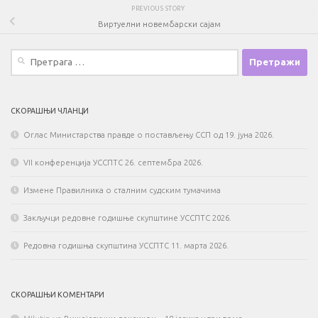
PREVIOUS STORY
Виртуелни новембарски сајам
Претрага
за:
СКОРАШЊИ ЧЛАНЦИ
Оглас Министарства правде о постављењу ССП од 19. јуна 2026.
VII конференција УССПТС 26. септембра 2026.
Измене Правилника о сталним судским тумачима
Закључци редовне годишње скупштине УССПТС 2026.
Редовна годишња скупштина УССПТС 11. марта 2026.
СКОРАШЊИ КОМЕНТАРИ