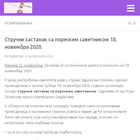
Skip to content
УСАВРШАВАЊА
0
Стручни састанак са пореским саветником 18.
новембра 2020.
BY
SEKRETAR
·
6. НОВЕМБРА 2020.
Измена 12. новембра:
Састанак је из техничких разлога померен на 18.
новембар 2020.
У циљу унапређења квалитета рада у струци, Удружење сталних судских
преводилаца и тумача Србије 18. новембра 2020. године организује
онлајн
стручни састанак са пореским саветником
. Одржава се од 16 до
20 часова преко платформе
Google Meet
.
С обзиром на новонасталу ситуацију поводом самоопорезивања
преводилаца и наставника страних језика и најаве да ће опорезоване
бити све уплате које нису класификоване као зарада, поново се
актуелизује тема плаћања пореза:
–
ко и по ком основу треба да плаћа порез,