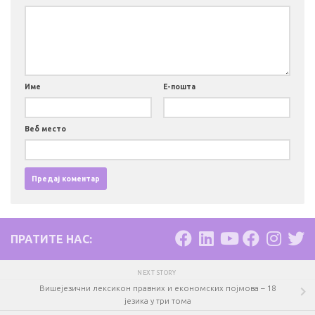
Име
Е-пошта
Веб место
ПРАТИТЕ НАС:
NEXT STORY
Вишејезични лексикон правних и економских појмова – 18
језика у три тома