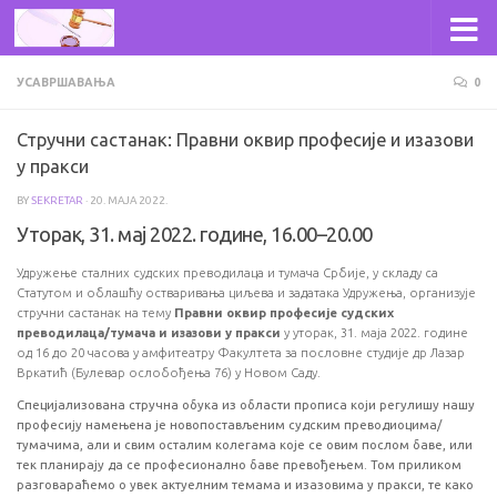
Skip to content
УСАВРШАВАЊА
0
Стручни састанак: Правни оквир професије и изазови
у пракси
BY
SEKRETAR
·
20. МАЈА 2022.
Уторак, 31. мај 2022. године, 16.00–20.00
Удружење сталних судских преводилаца и тумача Србије, у складу са
Статутом и облашћу остваривања циљева и задатака Удружења, организује
стручни састанак на тему
Правни оквир професије судских
преводилаца/тумача и изазови у пракси
у уторак, 31. маја 2022. године
од 16 до 20 часова у амфитеатру Факултета за пословне студије др Лазар
Вркатић (Булевар ослобођења 76) у Новом Саду.
Специјализована стручна обука из области прописа који регулишу нашу
професију намењена је новопостављеним судским преводиоцима/
тумачима, али и свим осталим колегама које се овим послом баве, или
тек планирају да се професионално баве превођењем. Том приликом
разговараћемо о увек актуелним темама и изазовима у пракси, те како