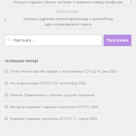
Успешно одржан стручни састанак о правном оквиру професије
PREVIOUS STORY
Успешно одржана миниконференција о унапређењу
судскопреводилачке праксе
Претрага
за:
СКОРАШЊИ ЧЛАНЦИ
Оглас Министарства правде о постављењу ССП од 19. јуна 2026.
VII конференција УССПТС 26. септембра 2026.
Измене Правилника о сталним судским тумачима
Закључци редовне годишње скупштине УССПТС 2026.
Редовна годишња скупштина УССПТС 11. марта 2026.