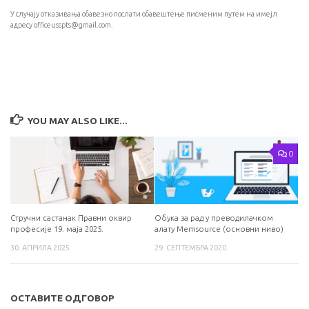
У случају отказивања обавезно послати обавештење писменим путем на имејл
адресу officeusspts@gmail.com.
YOU MAY ALSO LIKE...
0
Стручни састанак Правни оквир
Обука за рад у преводилачком
професије 19. маја 2025.
алату Memsource (основни ниво)
30. АПРИЛА 2025.
29. СЕПТЕМБРА 2020.
ОСТАВИТЕ ОДГОВОР