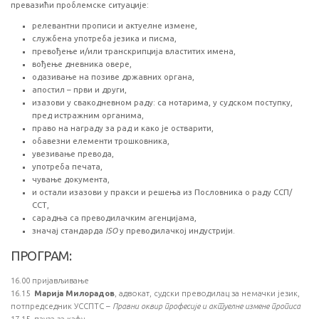
превазићи проблемске ситуације:
релевантни прописи и актуелне измене,
службена употреба језика и писма,
превођење и/или транскрипција властитих имена,
вођење дневника овере,
одазивање на позиве државних органа,
апостил – први и други,
изазови у свакодневном раду: са нотарима, у судском поступку,
пред истражним органима,
право на награду за рад и како је остварити,
обавезни елементи трошковника,
увезивање превода,
употреба печата,
чување документа,
и остали изазови у пракси и решења из Пословника о раду ССП/
ССТ,
сарадња са преводилачким агенцијама,
значај стандарда
ISO
у преводилачкој индустрији.
ПРОГРАМ:
16.00 пријављивање
16.15
Марија Милорадов
, адвокат, судски преводилац за немачки језик,
потпредседник УССПТС –
Правни оквир професије и актуелне измене прописа