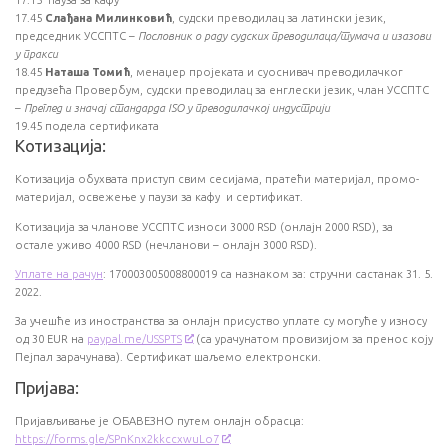
17.15 пауза за кафу
17.45
Слађана Милинковић
, судски преводилац за латински језик,
председник УССПТС –
Пословник о раду судских преводилаца/тумача и изазови
у пракси
18.45
Наташа Томић
, менаџер пројеката и суоснивач преводилачког
предузећа Провербум, судски преводилац за енглески језик, члан УССПТС
–
Преглед и значај стандарда ISO у преводилачкој индустрији
19.45 подела сертификата
Котизација:
Котизација обухвата приступ свим сесијама, пратећи материјал, промо-
материјал, освежење у паузи за кафу и сертификат.
Котизација за чланове УССПТС износи 3000 RSD (онлајн 2000 RSD), за
остале уживо 4000 RSD (нечланови – онлајн 3000 RSD).
Уплате на рачун
: 170003005008800019 са назнаком за: стручни састанак 31. 5.
2022.
За учешће из иностранства за онлајн присуство уплате су могуће у износу
од 30 EUR на
paypal.me/USSPTS
(са урачунатом провизијом за пренос коју
Пејпал зарачунава). Сертификат шаљемо електронски.
Пријава:
Пријављивање је ОБАВЕЗНО путем онлајн обрасца:
https://forms.gle/SPnKnx2kkccxwuLo7