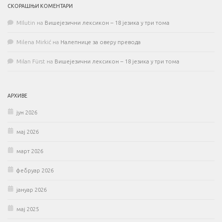
СКОРАШЊИ КОМЕНТАРИ
MIlutin
на
Вишејезични лексикон – 18 језика у три тома
Milena Mirkić
на
Налепнице за оверу превода
Milan Fürst
на
Вишејезични лексикон – 18 језика у три тома
АРХИВЕ
јун 2026
мај 2026
март 2026
фебруар 2026
јануар 2026
мај 2025