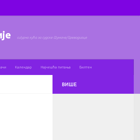
ије
сигурна кућа за судске тумаче/преводиоце
мачи
Календар
Најчешћа питања
Билтен
ВИШЕ