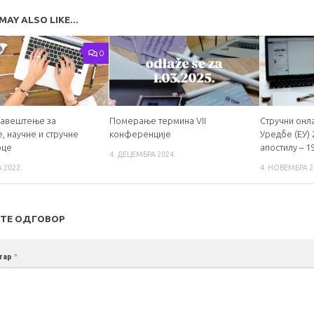
MAY ALSO LIKE...
0
бавештење за
Померање термина VII
Стручни онла
, научне и стручне
конференције
Уредбе (ЕУ) 
оце
апостилу – 1
4. ДЕЦЕМБРА 2024.
А 2022.
4. НОВЕМБРА 2
ТЕ ОДГОВОР
тар
*