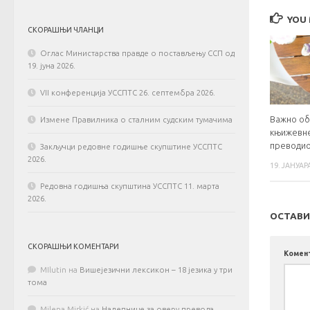
YOU 
СКОРАШЊИ ЧЛАНЦИ
Оглас Министарства правде о постављењу ССП од
19. јуна 2026.
VII конференција УССПТС 26. септембра 2026.
Важно о
Измене Правилника о сталним судским тумачима
књижевне
преводи
Закључци редовне годишње скупштине УССПТС
2026.
19. ЈАНУАР
Редовна годишња скупштина УССПТС 11. марта
2026.
ОСТАВИ
СКОРАШЊИ КОМЕНТАРИ
Комен
MIlutin
на
Вишејезични лексикон – 18 језика у три
тома
Milena Mirkić
на
Налепнице за оверу превода