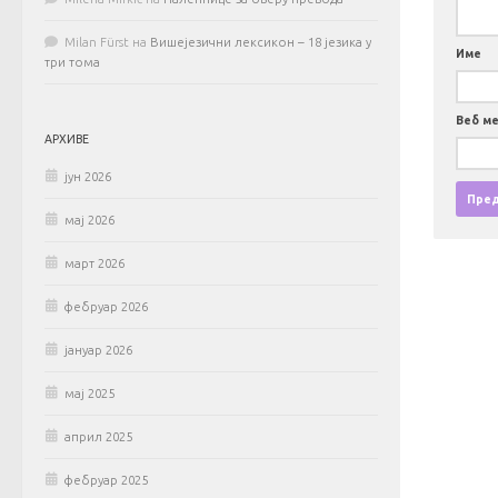
Milan Fürst
на
Вишејезични лексикон – 18 језика у
Име
три тома
Веб м
АРХИВЕ
јун 2026
мај 2026
март 2026
фебруар 2026
јануар 2026
мај 2025
април 2025
фебруар 2025