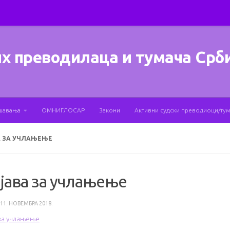
х преводилаца и тумача Срб
шавања
ОМНИГЛОСАР
Закони
Активни судски преводиоци/ту
А ЗА УЧЛАЊЕЊЕ
јава за учлањење
11. НОВЕМБРА 2018.
за учлањење