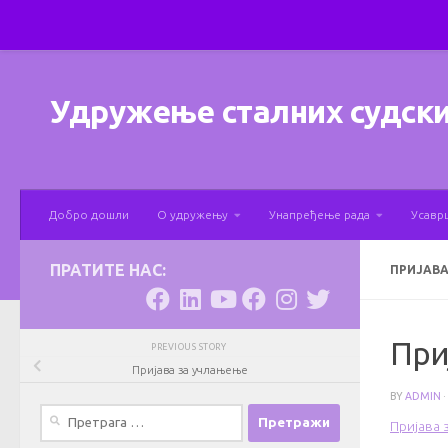
Skip to content
Удружење сталних судски
Добро дошли
О удружењу
Унапређење рада
Усавр
ПРАТИТЕ НАС:
ПРИЈАВ
При
PREVIOUS STORY
Пријава за учлањење
BY
ADMIN
·
Претрага
Пријава 
за: