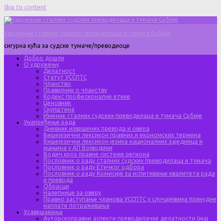
Skip to content
Удружење сталних судских преводилаца и тумача Србије
сигурна кућа за судске тумаче/преводиоце
Добро дошли
О удружењу
Делатност
Статут УССПТС
Чланство
Правилник о чланству
Кодекс професионалне етике
Ценовник
Скупштина
Именик сталних судских преводилаца и тумача Србије
Унапређење рада
Дневник извршених превода и овера
Вишејезични лексикон правних и економских термина
Вишејезични лексикон језика националних заједница и
мањина у АП Војводини
Водич кроз правне системе региона
Пословник о раду сталних судских преводилаца и тумача
Пословник о раду Етичког одбора
Пословник о раду Комисије за испитивање квалитета рада
и превода
Обрасци
Налепнице за оверу
Правно заступање чланова УССПТС у случајевима принудне
наплате потраживања
Усавршавања
Ауторскоправни аспекти преводилачке делатности (мај