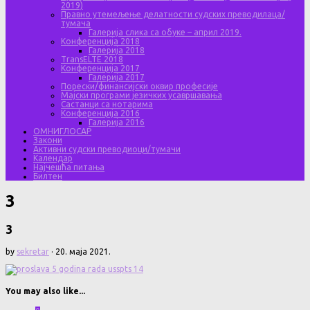
2019)
Правно утемељење делатности судских преводилаца/
тумача
Галерија слика са обуке – април 2019.
Конференција 2018
Галерија 2018
TransELTE 2018
Конференција 2017
Галерија 2017
Порески/финансијски оквир професије
Мајски програми језичких усавршавања
Састанци са нотарима
Конференција 2016
Галерија 2016
ОМНИГЛОСАР
Закони
Активни судски преводиоци/тумачи
Календар
Најчешћа питања
Билтен
3
3
by
sekretar
·
20. маја 2021.
You may also like...