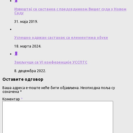
0
Извештај са састанка с председником Вишег суда у Новом
Саду
31. маја 2019.
Успешно одржан састанак са елементима обуке
18. марта 2024.
0
Закључци са VI конференције УССПТС
8. децембра 2022.
Оставите одговор
Ваша адреса е-поште неће бити објављена.
Неопходна поља су
означена
*
Коментар
*