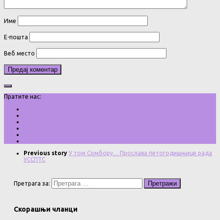
Име
Е-пошта
Веб место
Пратите нас:
Previous story
У том Сомбору… Прослава петогодишњице рада
УССПТС
Претрага за:
Скорашњи чланци