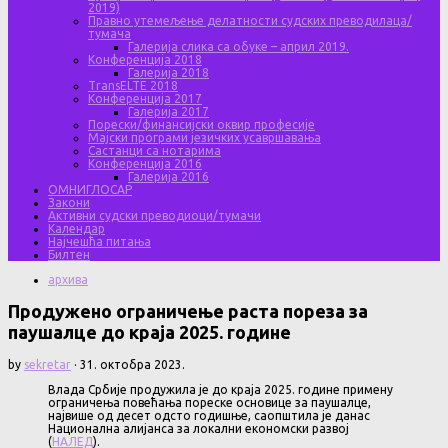
2019)
Правно утемељење делатности судских преводилаца/
тумача
Галерија слика са обуке – април 2019.
Конференција 2018
Галерија 2018
TransELTE 2018
Конференција 2017
Галерија 2017
Порески/финансијски оквир професије
Мајски програми језичких усавршавања
Састанци са нотарима
Конференција 2016
Галерија 2016
ОМНИГЛОСАР
Закони
Активни судски преводиоци/тумачи
Календар
Најчешћа питања
Билтен
архива
Продужено ограничење раста пореза за
паушалце до краја 2025. године
by
sekretar
·
31. октобра 2023.
Влада Србије продужила је до краја 2025. године примену
ограничења повећања пореске основице за паушалце,
највише од десет одсто годишње, саопштила је данас
Национална алијанса за локални економски развој
(
НАЛЕД
).