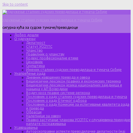
Skip to content
Удружење сталних судских преводилаца и тумача Србије
сигурна кућа за судске тумаче/преводиоце
Добро дошли
О удружењу
Делатност
Статут УССПТС
Чланство
Правилник о чланству
Кодекс професионалне етике
Ценовник
Скупштина
Именик сталних судских преводилаца и тумача Србије
Унапређење рада
Дневник извршених превода и овера
Вишејезични лексикон правних и економских термина
Вишејезични лексикон језика националних заједница и
мањина у АП Војводини
Водич кроз правне системе региона
Пословник о раду сталних судских преводилаца и тумача
Пословник о раду Етичког одбора
Пословник о раду Комисије за испитивање квалитета рада
и превода
Обрасци
Налепнице за оверу
Правно заступање чланова УССПТС у случајевима принудне
наплате потраживања
Усавршавања
Ауторскоправни аспекти преводилачке делатности (мај