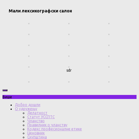
Мали лексикографски салон
sdr
Више
Добро дошли
О удружењу
Делатност
Статут УССПТС
Чланство
Правилник о чланству
Кодекс професионалне етике
Ценовник
Скупштина