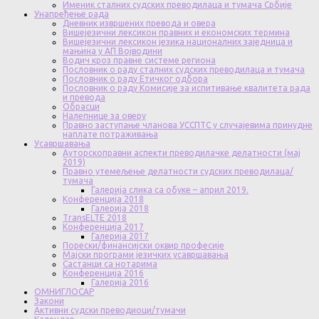
Именик сталних судских преводилаца и тумача Србије
Унапређење рада
Дневник извршених превода и овера
Вишејезични лексикон правних и економских термина
Вишејезични лексикон језика националних заједница и
мањина у АП Војводини
Водич кроз правне системе региона
Пословник о раду сталних судских преводилаца и тумача
Пословник о раду Етичког одбора
Пословник о раду Комисије за испитивање квалитета рада
и превода
Обрасци
Налепнице за оверу
Правно заступање чланова УССПТС у случајевима принудне
наплате потраживања
Усавршавања
Ауторскоправни аспекти преводилачке делатности (мај
2019)
Правно утемељење делатности судских преводилаца/
тумача
Галерија слика са обуке – април 2019.
Конференција 2018
Галерија 2018
TransELTE 2018
Конференција 2017
Галерија 2017
Порески/финансијски оквир професије
Мајски програми језичких усавршавања
Састанци са нотарима
Конференција 2016
Галерија 2016
ОМНИГЛОСАР
Закони
Активни судски преводиоци/тумачи