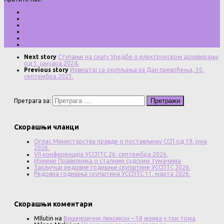
Next story
Ступање на снагу Уредбе о електронском архивирању
од 1. јануара 2024.
Previous story
Извештај са окупљања за Дан превођења, 30.
септембра 2023.
Претрага за:
Скорашњи чланци
Оглас Министарства правде о постављењу ССП од 19. јуна
2026.
VII конференција УССПТС 26. септембра 2026.
Измене Правилника о сталним судским тумачима
Закључци редовне годишње скупштине УССПТС 2026.
Редовна годишња скупштина УССПТС 11. марта 2026.
Скорашњи коментари
MIlutin
на
Вишејезични лексикон – 18 језика у три тома