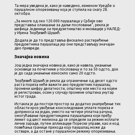
Та мера уведена је, како је наведено, изменом Уредбе о
паушалном опорезивању која је ступила на снагу 28.
октобра.
„За многе од око 120.000 паушалаца у Србији ово
представља олакшање за даље пословање“, рекла је
шефица Јединице за предузетништво и иновације у НАЛЕД-
у Ирена Ђорђевић Шушић.
Додала је да то представља фискално растерећење
предузетника паушалаца јер они представљају значајан
део привреде.
Значајна новина
Још једна значајна новина је, како је навела, умањење
основице за почетнике у пословању и то за 50 одсто, док
је до сада умањење износило само 20 одсто.
Ђорђевић Шушић је рекла да ограничење од десет одсто
раста пореза неће важити ако предузетник паушалац
промени шифру делатности, општину или место на којем
је регистрован, осим у случају промене општина унутар
истог града.
Истакла је да постоји простор за додатно унапређење тих
области кроз увођење консолидоване уплате пореза и
доприноса на један, уместо на четири уплатна рачуна,
омогућавање предузетницима паушалцима који пређу
лимит од шест милиона да се определе за режим исплате
личне зараде, путем апликације Пореске управе, као и код
повећања границе прихода коју паушалац може да
оствари, а да остане у паушалном режиму опорезивања.