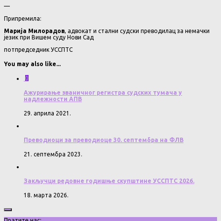
—
Припремила:
Марија Милорадов
, адвокат и стални судски преводилац за немачки
језик при Вишем суду Нови Сад
потпредседник УССПТС
You may also like...
0
Ажурирање званичног регистра судских тумача у
надлежности АПВ
29. априла 2021.
Преводиоци за преводиоце 30. септембра на ФЛВ
21. септембра 2023.
Закључци редовне годишње скупштине УССПТС 2026.
18. марта 2026.
Пратите нас: