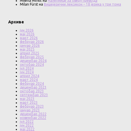
Milena Mirkić
на
Налепнице за оверу превода
Milan Fürst
на
Вишејезични лексикон – 18 језика у три тома
Архиве
јун 2026
мај 2026
март 2026
фебруар 2026
јануар 2026
мај 2025
април 2025
фебруар 2025
децембар 2024
октобар 2024
јул 2024
јун 2024
април 2024
март 2024
фебруар 2024
децембар 2023
октобар 2023
септембар 2023
мај 2023
март 2023
фебруар 2023
јануар 2023
децембар 2022
новембар 2022
јул 2022
јун 2022
мај 2022