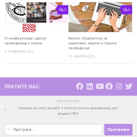
0
0
VI конференција судских
Важно обавештење за
преводилаца и тумача
књижевне, научне и стручне
преводиоце
9. НОВЕМБРА 2022.
19. ЈАНУАРА 2022.
ПРАТИТЕ НАС:
PREVIOUS STORY
Ступање на снагу Уредбе о електронском архивирању од 1.
јануара 2024.
Претрага
за: