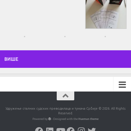
ВИШЕ
Удружење сталних судских преводилаца и тумача Србије © 2026. All Rights
Reserved.
Powered by
- Designed with the
Hueman theme