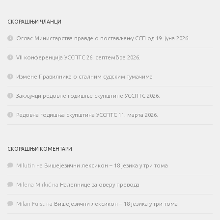
СКОРАШЊИ ЧЛАНЦИ
Оглас Министарства правде о постављењу ССП од 19. јуна 2026.
VII конференција УССПТС 26. септембра 2026.
Измене Правилника о сталним судским тумачима
Закључци редовне годишње скупштине УССПТС 2026.
Редовна годишња скупштина УССПТС 11. марта 2026.
СКОРАШЊИ КОМЕНТАРИ
MIlutin
на
Вишејезични лексикон – 18 језика у три тома
Milena Mirkić
на
Налепнице за оверу превода
Milan Fürst
на
Вишејезични лексикон – 18 језика у три тома