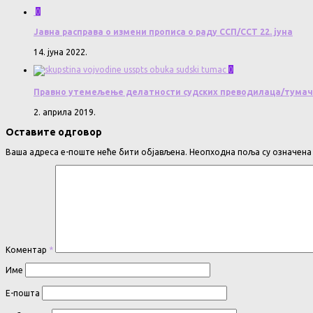
0
Јавна расправа о измени прописа о раду ССП/ССТ 22. јуна
14. јуна 2022.
0
Правно утемељење делатности судских преводилаца/тумача 
2. априла 2019.
Оставите одговор
Ваша адреса е-поште неће бити објављена.
Неопходна поља су означен
Коментар
*
Име
Е-пошта