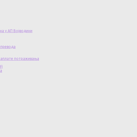
на у АП Војводини
 превода
 наплате потраживања
9)
ча