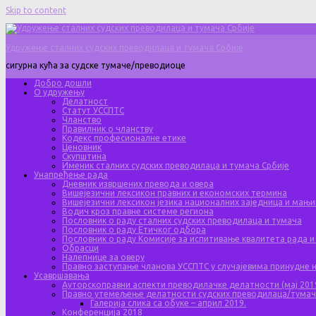
Skip to content
Удружење сталних судских преводилаца и тумача Србије
сигурна кућа за судске тумаче/преводиоце
Добро дошли
О удружењу
Делатност
Статут УССПТС
Чланство
Правилник о чланству
Кодекс професионалне етике
Ценовник
Скупштина
Именик сталних судских преводилаца и тумача Србије
Унапређење рада
Дневник извршених превода и овера
Вишејезични лексикон правних и економских термина
Вишејезични лексикон језика националних заједница и мањи
Водич кроз правне системе региона
Пословник о раду сталних судских преводилаца и тумача
Пословник о раду Етичког одбора
Пословник о раду Комисије за испитивање квалитета рада и
Обрасци
Налепнице за оверу
Правно заступање чланова УССПТС у случајевима принудне
Усавршавања
Ауторскоправни аспекти преводилачке делатности (мај 201
Правно утемељење делатности судских преводилаца/тума
Галерија слика са обуке – април 2019.
Конференција 2018