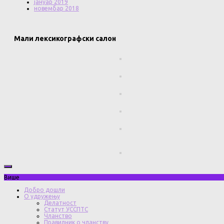
јануар 2019
новембар 2018
Мали лексикографски салон
Више
Добро дошли
О удружењу
Делатност
Статут УССПТС
Чланство
Правилник о чланству