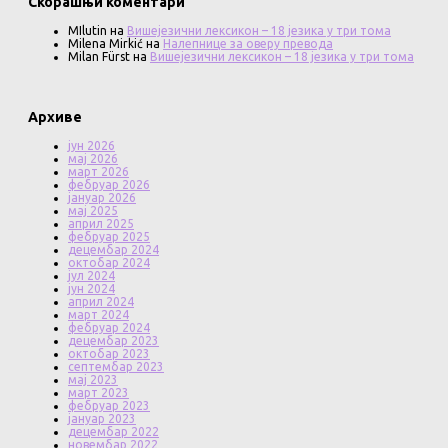
Скорашњи коментари
MIlutin
на
Вишејезични лексикон – 18 језика у три тома
Milena Mirkić
на
Налепнице за оверу превода
Milan Fürst
на
Вишејезични лексикон – 18 језика у три тома
Архиве
јун 2026
мај 2026
март 2026
фебруар 2026
јануар 2026
мај 2025
април 2025
фебруар 2025
децембар 2024
октобар 2024
јул 2024
јун 2024
април 2024
март 2024
фебруар 2024
децембар 2023
октобар 2023
септембар 2023
мај 2023
март 2023
фебруар 2023
јануар 2023
децембар 2022
новембар 2022