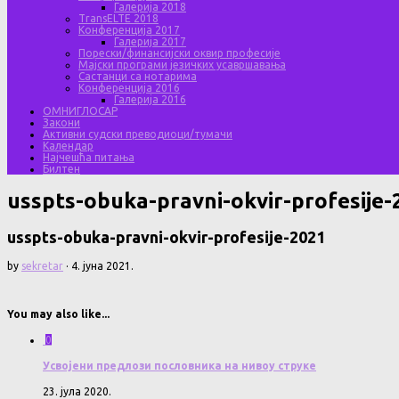
Галерија 2018
TransELTE 2018
Конференција 2017
Галерија 2017
Порески/финансијски оквир професије
Мајски програми језичких усавршавања
Састанци са нотарима
Конференција 2016
Галерија 2016
ОМНИГЛОСАР
Закони
Активни судски преводиоци/тумачи
Календар
Најчешћа питања
Билтен
usspts-obuka-pravni-okvir-profesije-
usspts-obuka-pravni-okvir-profesije-2021
by
sekretar
·
4. јуна 2021.
You may also like...
0
Усвојени предлози пословника на нивоу струке
23. јула 2020.