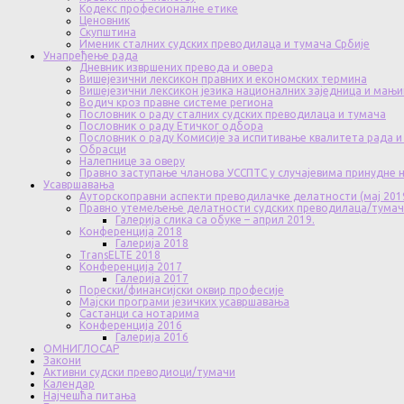
Кодекс професионалне етике
Ценовник
Скупштина
Именик сталних судских преводилаца и тумача Србије
Унапређење рада
Дневник извршених превода и овера
Вишејезични лексикон правних и економских термина
Вишејезични лексикон језика националних заједница и мањи
Водич кроз правне системе региона
Пословник о раду сталних судских преводилаца и тумача
Пословник о раду Етичког одбора
Пословник о раду Комисије за испитивање квалитета рада и
Обрасци
Налепнице за оверу
Правно заступање чланова УССПТС у случајевима принудне
Усавршавања
Ауторскоправни аспекти преводилачке делатности (мај 201
Правно утемељење делатности судских преводилаца/тума
Галерија слика са обуке – април 2019.
Конференција 2018
Галерија 2018
TransELTE 2018
Конференција 2017
Галерија 2017
Порески/финансијски оквир професије
Мајски програми језичких усавршавања
Састанци са нотарима
Конференција 2016
Галерија 2016
ОМНИГЛОСАР
Закони
Активни судски преводиоци/тумачи
Календар
Најчешћа питања