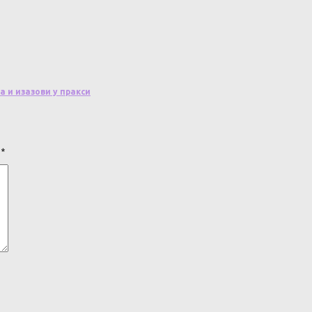
и изазови у пракси
а
*