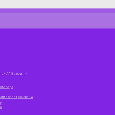
на у АП Војводини
 превода
 наплате потраживања
9)
ча