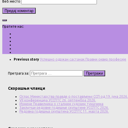
Веб место
Пратите нас:
Previous story
Успешно одржан састанак Правни оквир професије
Претрага за:
Скорашњи чланци
Оглас Министарства правде о постављењу ССП од 19. јуна 2026.
VII конференција УССПТС 26. септембра 2026.
Измене Правилника о сталним судским тумачима
Закључци редовне годишње скупштине УССПТС 2026.
Редовна годишња скупштина УССПТС 11. марта 2026.