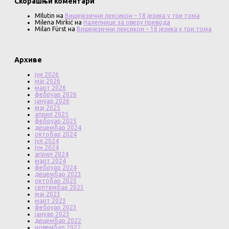
Скорашњи коментари
MIlutin
на
Вишејезични лексикон – 18 језика у три тома
Milena Mirkić
на
Налепнице за оверу превода
Milan Fürst
на
Вишејезични лексикон – 18 језика у три тома
Архиве
јун 2026
мај 2026
март 2026
фебруар 2026
јануар 2026
мај 2025
април 2025
фебруар 2025
децембар 2024
октобар 2024
јул 2024
јун 2024
април 2024
март 2024
фебруар 2024
децембар 2023
октобар 2023
септембар 2023
мај 2023
март 2023
фебруар 2023
јануар 2023
децембар 2022
новембар 2022