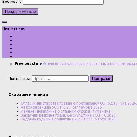
Веб место
Пратите нас:
Previous story
Успешно одржан стручни састанак о правном оквир
Претрага за:
Скорашњи чланци
Оглас Министарства правде о постављењу ССП од 19. јуна 2026.
VII конференција УССПТС 26. септембра 2026.
Измене Правилника о сталним судским тумачима
Закључци редовне годишње скупштине УССПТС 2026.
Редовна годишња скупштина УССПТС 11. марта 2026.