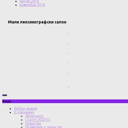
јануар 2019
новембар 2018
Мали лексикографски салон
Више
Добро дошли
О удружењу
Делатност
Статут УССПТС
Чланство
Правилник о чланству