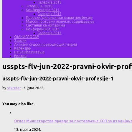
Галерија 2018
TransELTE 2018
Конференција 2017
Галерија 2017
Порески/финансијски оквир професије
Мајски програми језичких усавршавања
Састанци са нотарима
Конференција 2016
Галерија 2016
ОМНИГЛОСАР
Закони
Активни судски преводиоци/тумачи
Календар
Најчешћа питања
Билтен
usspts-flv-jun-2022-pravni-okvir-prof
usspts-flv-jun-2022-pravni-okvir-profesije-1
by
sekretar
·
3. јуна 2022.
You may also like...
Оглас Министарства правде за постављење ССП за италијанс
18. марта 2024.