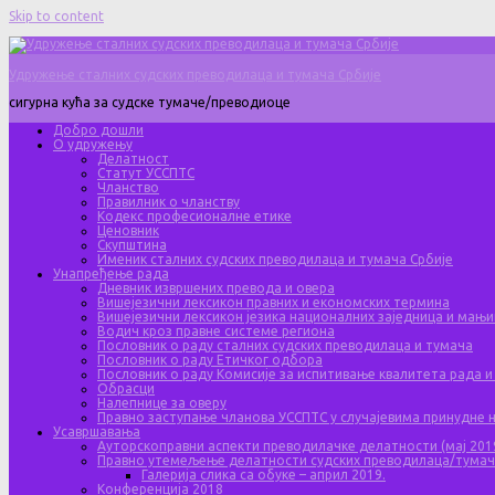
Skip to content
Удружење сталних судских преводилаца и тумача Србије
сигурна кућа за судске тумаче/преводиоце
Добро дошли
О удружењу
Делатност
Статут УССПТС
Чланство
Правилник о чланству
Кодекс професионалне етике
Ценовник
Скупштина
Именик сталних судских преводилаца и тумача Србије
Унапређење рада
Дневник извршених превода и овера
Вишејезични лексикон правних и економских термина
Вишејезични лексикон језика националних заједница и мањи
Водич кроз правне системе региона
Пословник о раду сталних судских преводилаца и тумача
Пословник о раду Етичког одбора
Пословник о раду Комисије за испитивање квалитета рада и
Обрасци
Налепнице за оверу
Правно заступање чланова УССПТС у случајевима принудне
Усавршавања
Ауторскоправни аспекти преводилачке делатности (мај 201
Правно утемељење делатности судских преводилаца/тума
Галерија слика са обуке – април 2019.
Конференција 2018