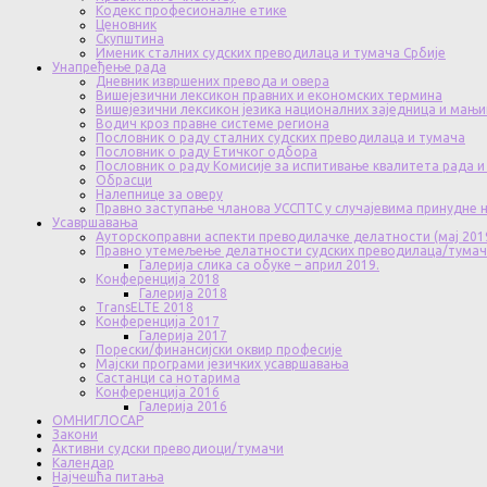
Кодекс професионалне етике
Ценовник
Скупштина
Именик сталних судских преводилаца и тумача Србије
Унапређење рада
Дневник извршених превода и овера
Вишејезични лексикон правних и економских термина
Вишејезични лексикон језика националних заједница и мањи
Водич кроз правне системе региона
Пословник о раду сталних судских преводилаца и тумача
Пословник о раду Етичког одбора
Пословник о раду Комисије за испитивање квалитета рада и
Обрасци
Налепнице за оверу
Правно заступање чланова УССПТС у случајевима принудне
Усавршавања
Ауторскоправни аспекти преводилачке делатности (мај 201
Правно утемељење делатности судских преводилаца/тума
Галерија слика са обуке – април 2019.
Конференција 2018
Галерија 2018
TransELTE 2018
Конференција 2017
Галерија 2017
Порески/финансијски оквир професије
Мајски програми језичких усавршавања
Састанци са нотарима
Конференција 2016
Галерија 2016
ОМНИГЛОСАР
Закони
Активни судски преводиоци/тумачи
Календар
Најчешћа питања