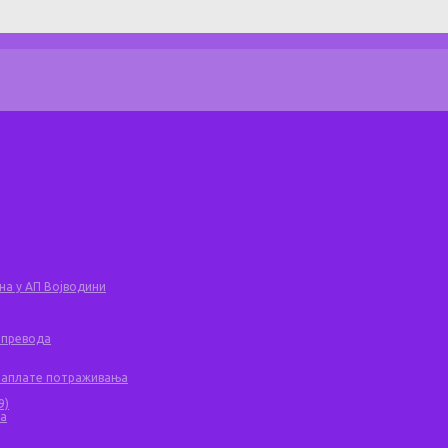
на у АП Војводини
 превода
 наплате потраживања
9)
ча