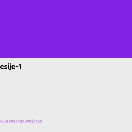
esije-1
ки и словеначки језик