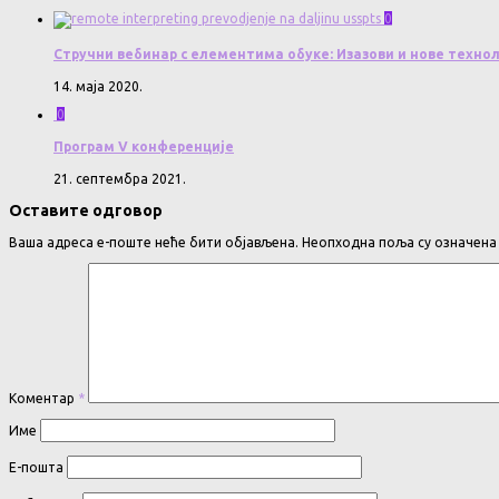
0
Стручни вебинар с елементима обуке: Изазови и нове техноло
14. маја 2020.
0
Програм V конференције
21. септембра 2021.
Оставите одговор
Ваша адреса е-поште неће бити објављена.
Неопходна поља су означен
Коментар
*
Име
Е-пошта