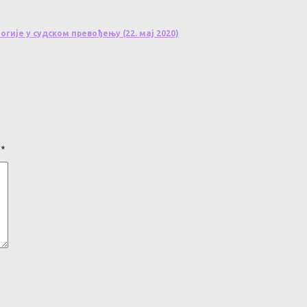
гије у судском превођењу (22. мај 2020)
а
*