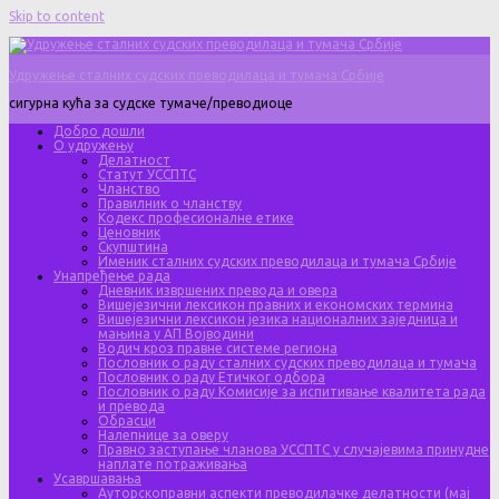
Skip to content
Удружење сталних судских преводилаца и тумача Србије
сигурна кућа за судске тумаче/преводиоце
Добро дошли
О удружењу
Делатност
Статут УССПТС
Чланство
Правилник о чланству
Кодекс професионалне етике
Ценовник
Скупштина
Именик сталних судских преводилаца и тумача Србије
Унапређење рада
Дневник извршених превода и овера
Вишејезични лексикон правних и економских термина
Вишејезични лексикон језика националних заједница и
мањина у АП Војводини
Водич кроз правне системе региона
Пословник о раду сталних судских преводилаца и тумача
Пословник о раду Етичког одбора
Пословник о раду Комисије за испитивање квалитета рада
и превода
Обрасци
Налепнице за оверу
Правно заступање чланова УССПТС у случајевима принудне
наплате потраживања
Усавршавања
Ауторскоправни аспекти преводилачке делатности (мај