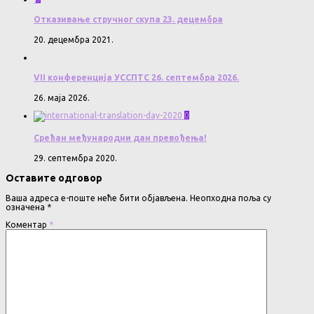
Отказивање стручног скупа 23. децембра
20. децембра 2021.
VII конференција УССПТС 26. септембра 2026.
26. маја 2026.
0
Срећан међународни дан превођења!
29. септембра 2020.
Оставите одговор
Ваша адреса е-поште неће бити објављена.
Неопходна поља су
означена
*
Коментар
*