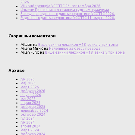
2026.
VII конференција УССПТС 26. септембра 2026.
Измене Правилника о сталним судским тумачима
Закључци редовне годишње скупштине УССПТС 2026.
Редовна годишња скупштина УССПТС 11. марта 2026.
Скорашњи коментари
MIlutin
на
Вишејезични лексикон – 18 језика у три тома
Milena Mirkić
на
Налепнице за оверу превода
Milan Fürst
на
Вишејезични лексикон – 18 језика у три тома
Архиве
јун 2026
мај 2026
март 2026
фебруар 2026
јануар 2026
мај 2025
април 2025
фебруар 2025
децембар 2024
октобар 2024
јул 2024
јун 2024
април 2024
март 2024
фебруар 2024