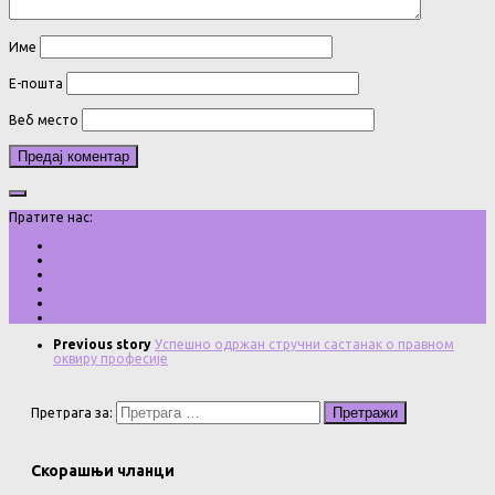
Име
Е-пошта
Веб место
Пратите нас:
Previous story
Успешно одржан стручни састанак о правном
оквиру професије
Претрага за:
Скорашњи чланци