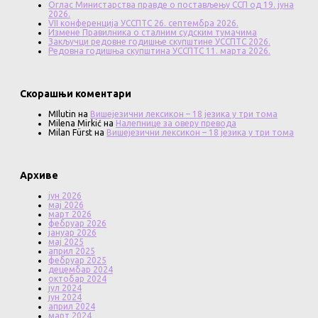
Оглас Министарства правде о постављењу ССП од 19. јуна
2026.
VII конференција УССПТС 26. септембра 2026.
Измене Правилника о сталним судским тумачима
Закључци редовне годишње скупштине УССПТС 2026.
Редовна годишња скупштина УССПТС 11. марта 2026.
Скорашњи коментари
MIlutin
на
Вишејезични лексикон – 18 језика у три тома
Milena Mirkić
на
Налепнице за оверу превода
Milan Fürst
на
Вишејезични лексикон – 18 језика у три тома
Архиве
јун 2026
мај 2026
март 2026
фебруар 2026
јануар 2026
мај 2025
април 2025
фебруар 2025
децембар 2024
октобар 2024
јул 2024
јун 2024
април 2024
март 2024