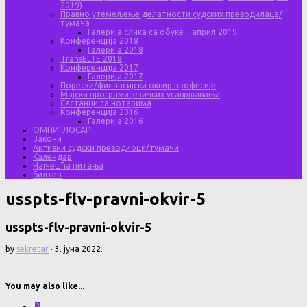
2019)
Правно утемељење делатности судских преводилаца/
тумача
Галерија слика са обуке – април 2019.
Конференција 2018
Галерија 2018
TransELTE 2018
Конференција 2017
Галерија 2017
Порески/финансијски оквир професије
Мајски програми језичких усавршавања
Састанци са нотарима
Конференција 2016
Галерија 2016
ОМНИГЛОСАР
Закони
Активни судски преводиоци/тумачи
Календар
Најчешћа питања
Билтен
usspts-flv-pravni-okvir-5
usspts-flv-pravni-okvir-5
by
sekretar
·
3. јуна 2022.
You may also like...
0