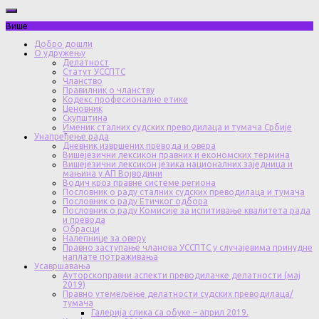
Више
Добро дошли
О удружењу
Делатност
Статут УССПТС
Чланство
Правилник о чланству
Кодекс професионалне етике
Ценовник
Скупштина
Именик сталних судских преводилаца и тумача Србије
Унапређење рада
Дневник извршених превода и овера
Вишејезични лексикон правних и економских термина
Вишејезични лексикон језика националних заједница и
мањина у АП Војводини
Водич кроз правне системе региона
Пословник о раду сталних судских преводилаца и тумача
Пословник о раду Етичког одбора
Пословник о раду Комисије за испитивање квалитета рада
и превода
Обрасци
Налепнице за оверу
Правно заступање чланова УССПТС у случајевима принудне
наплате потраживања
Усавршавања
Ауторскоправни аспекти преводилачке делатности (мај
2019)
Правно утемељење делатности судских преводилаца/
тумача
Галерија слика са обуке – април 2019.