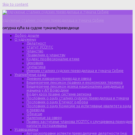
Skip to content
Удружење сталних судских преводилаца и тумача Србије
сигурна кућа за судске тумаче/преводиоце
Добро дошли
О удружењу
Делатност
Статут УССПТС
Чланство
Правилник о чланству
Кодекс професионалне етике
Ценовник
Скупштина
Именик сталних судских преводилаца и тумача Србије
Унапређење рада
Дневник извршених превода и овера
Вишејезични лексикон правних и економских термина
Вишејезични лексикон језика националних заједница и
мањина у АП Војводини
Водич кроз правне системе региона
Пословник о раду сталних судских преводилаца и тумача
Пословник о раду Етичког одбора
Пословник о раду Комисије за испитивање квалитета рада
и превода
Обрасци
Налепнице за оверу
Правно заступање чланова УССПТС у случајевима принудне
наплате потраживања
Усавршавања
Ауторскоправни аспекти преводилачке делатности (мај