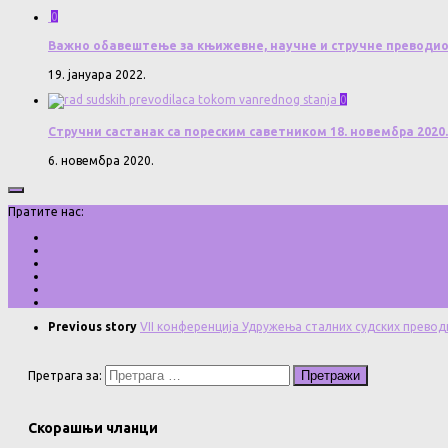
0
Важно обавештење за књижевне, научне и стручне преводи
19. јануара 2022.
0
Стручни састанак са пореским саветником 18. новембра 2020.
6. новембра 2020.
Пратите нас:
Previous story
VII конференција Удружења сталних судских превод
Претрага за:
Скорашњи чланци