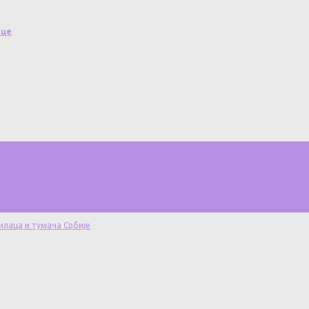
оце
илаца и тумача Србије