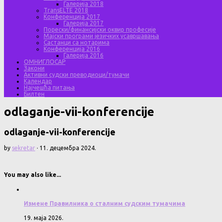
Галерија 2018
TransELTE 2018
Конференција 2017
Галерија 2017
Порески/финансијски оквир професије
Мајски програми језичких усавршавања
Састанци са нотарима
Конференција 2016
Галерија 2016
ОМНИГЛОСАР
Закони
Активни судски преводиоци/тумачи
Календар
Најчешћа питања
Билтен
odlaganje-vii-konferencije
odlaganje-vii-konferencije
by
sekretar
·
11. децембра 2024.
You may also like...
Измене Правилника о сталним судским тумачима
19. маја 2026.