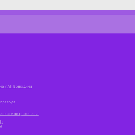
на у АП Војводини
 превода
 наплате потраживања
9)
ча