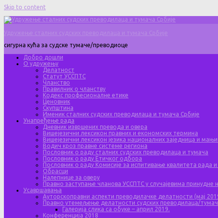
Skip to content
Удружење сталних судских преводилаца и тумача Србије
сигурна кућа за судске тумаче/преводиоце
Добро дошли
О удружењу
Делатност
Статут УССПТС
Чланство
Правилник о чланству
Кодекс професионалне етике
Ценовник
Скупштина
Именик сталних судских преводилаца и тумача Србије
Унапређење рада
Дневник извршених превода и овера
Вишејезични лексикон правних и економских термина
Вишејезични лексикон језика националних заједница и мањи
Водич кроз правне системе региона
Пословник о раду сталних судских преводилаца и тумача
Пословник о раду Етичког одбора
Пословник о раду Комисије за испитивање квалитета рада и
Обрасци
Налепнице за оверу
Правно заступање чланова УССПТС у случајевима принудне
Усавршавања
Ауторскоправни аспекти преводилачке делатности (мај 201
Правно утемељење делатности судских преводилаца/тума
Галерија слика са обуке – април 2019.
Конференција 2018