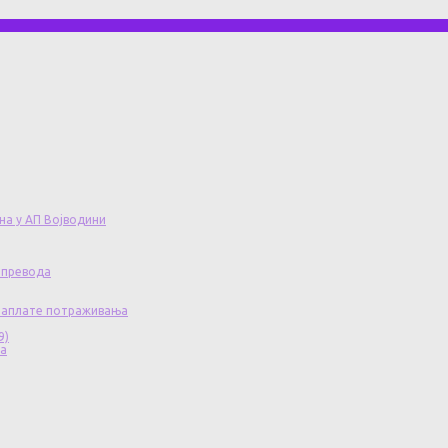
на у АП Војводини
 превода
 наплате потраживања
9)
ча