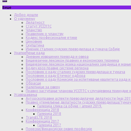
Више
Добро дошли
О удружењу
Делатност
Статут УССПТС
Чланство
Правилник о чланству
Кодекс професионалне етике
Ценовник
Скупштина
Именик сталних судских преводилаца и тумача Србије
Унапређење рада
Дневник извршених превода и овера
Вишејезични лексикон правних и економских термина
Вишејезични лексикон језика националних заједница и мањи
Водич кроз правне системе региона
Пословник о раду сталних судских преводилаца и тумача
Пословник о раду Етичког одбора
Пословник о раду Комисије за испитивање квалитета рада и
Обрасци
Налепнице за оверу
Правно заступање чланова УССПТС у случајевима принудне
Усавршавања
Ауторскоправни аспекти преводилачке делатности (мај 201
Правно утемељење делатности судских преводилаца/тума
Галерија слика са обуке – април 2019.
Конференција 2018
Галерија 2018
TransELTE 2018
Конференција 2017
Галерија 2017
Порески/финансијски оквир професије