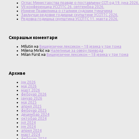
Оглас Министарства правде о постављењу ССП од 19. јуна 2026.
VII конференција УССПТС 26. септембра 2026.
Измене Правилника о сталним судским тумачима
Закључци редовне годишње скупштине УССПТС 2026.
Редовна годишња скупштина УССПТС 11. марта 2026.
Скорашњи коментари
MIlutin
на
Вишејезични лексикон – 18 језика у три тома
Milena Mirkić
на
Налепнице за оверу превода
Milan Fürst
на
Вишејезични лексикон – 18 језика у три тома
Архиве
јун 2026
мај 2026
март 2026
фебруар 2026
јануар 2026
мај 2025
април 2025
фебруар 2025
децембар 2024
октобар 2024
јул 2024
јун 2024
април 2024
март 2024
фебруар 2024