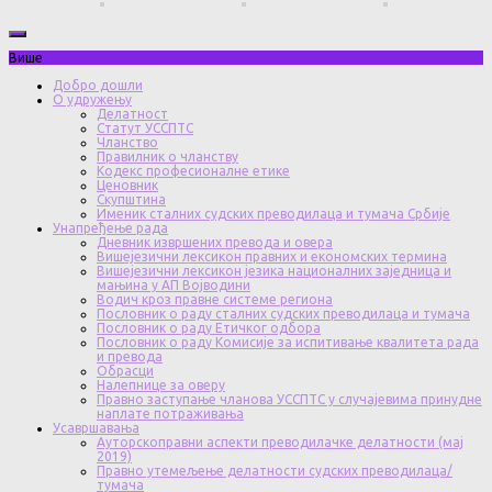
Више
Добро дошли
О удружењу
Делатност
Статут УССПТС
Чланство
Правилник о чланству
Кодекс професионалне етике
Ценовник
Скупштина
Именик сталних судских преводилаца и тумача Србије
Унапређење рада
Дневник извршених превода и овера
Вишејезични лексикон правних и економских термина
Вишејезични лексикон језика националних заједница и
мањина у АП Војводини
Водич кроз правне системе региона
Пословник о раду сталних судских преводилаца и тумача
Пословник о раду Етичког одбора
Пословник о раду Комисије за испитивање квалитета рада
и превода
Обрасци
Налепнице за оверу
Правно заступање чланова УССПТС у случајевима принудне
наплате потраживања
Усавршавања
Ауторскоправни аспекти преводилачке делатности (мај
2019)
Правно утемељење делатности судских преводилаца/
тумача