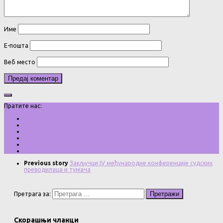
Име
Е-пошта
Веб место
Пратите нас:
Previous story
Закључци IV међународне конференције судских
преводилаца и тумача
Претрага за:
Скорашњи чланци