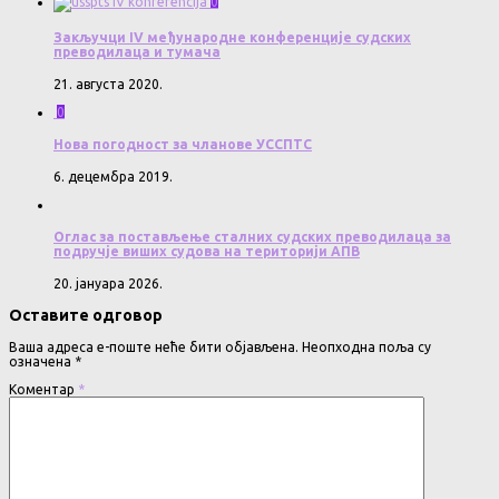
0
Закључци IV међународне конференције судских
преводилаца и тумача
21. августа 2020.
0
Нова погодност за чланове УССПТС
6. децембра 2019.
Оглас за постављење сталних судских преводилаца за
подручје виших судова на територији АПВ
20. јануара 2026.
Оставите одговор
Ваша адреса е-поште неће бити објављена.
Неопходна поља су
означена
*
Коментар
*