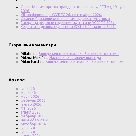
Оглас Министарства правде о постављењу ССП од 19. јуна
2026.
VII конференција УССПТС 26. септембра 2026.
Измене Правилника о сталним судским тумачима
Закључци редовне годишње скупштине УССПТС 2026.
Редовна годишња скупштина УССПТС 11. марта 2026.
Скорашњи коментари
MIlutin
на
Вишејезични лексикон – 18 језика у три тома
Milena Mirkić
на
Налепнице за оверу превода
Milan Fürst
на
Вишејезични лексикон – 18 језика у три тома
Архиве
јун 2026
мај 2026
март 2026
фебруар 2026
јануар 2026
мај 2025
април 2025
фебруар 2025
децембар 2024
октобар 2024
јул 2024
јун 2024
април 2024