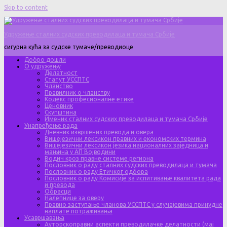
Skip to content
Удружење сталних судских преводилаца и тумача Србије
сигурна кућа за судске тумаче/преводиоце
Добро дошли
О удружењу
Делатност
Статут УССПТС
Чланство
Правилник о чланству
Кодекс професионалне етике
Ценовник
Скупштина
Именик сталних судских преводилаца и тумача Србије
Унапређење рада
Дневник извршених превода и овера
Вишејезични лексикон правних и економских термина
Вишејезични лексикон језика националних заједница и
мањина у АП Војводини
Водич кроз правне системе региона
Пословник о раду сталних судских преводилаца и тумача
Пословник о раду Етичког одбора
Пословник о раду Комисије за испитивање квалитета рада
и превода
Обрасци
Налепнице за оверу
Правно заступање чланова УССПТС у случајевима принудне
наплате потраживања
Усавршавања
Ауторскоправни аспекти преводилачке делатности (мај