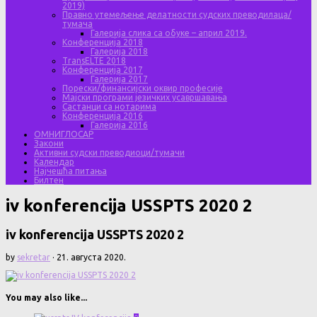
2019)
Правно утемељење делатности судских преводилаца/
тумача
Галерија слика са обуке – април 2019.
Конференција 2018
Галерија 2018
TransELTE 2018
Конференција 2017
Галерија 2017
Порески/финансијски оквир професије
Мајски програми језичких усавршавања
Састанци са нотарима
Конференција 2016
Галерија 2016
ОМНИГЛОСАР
Закони
Активни судски преводиоци/тумачи
Календар
Најчешћа питања
Билтен
iv konferencija USSPTS 2020 2
iv konferencija USSPTS 2020 2
by
sekretar
·
21. августа 2020.
You may also like...