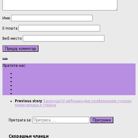
Име
Е-пошта
Веб место
Пратите нас:
Previous story
Закључци IV међународне конференције судских
преводилаца и тумача
Претрага за:
Скорашњи чланци