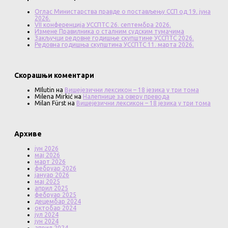
Оглас Министарства правде о постављењу ССП од 19. јуна
2026.
VII конференција УССПТС 26. септембра 2026.
Измене Правилника о сталним судским тумачима
Закључци редовне годишње скупштине УССПТС 2026.
Редовна годишња скупштина УССПТС 11. марта 2026.
Скорашњи коментари
MIlutin
на
Вишејезични лексикон – 18 језика у три тома
Milena Mirkić
на
Налепнице за оверу превода
Milan Fürst
на
Вишејезични лексикон – 18 језика у три тома
Архиве
јун 2026
мај 2026
март 2026
фебруар 2026
јануар 2026
мај 2025
април 2025
фебруар 2025
децембар 2024
октобар 2024
јул 2024
јун 2024
април 2024