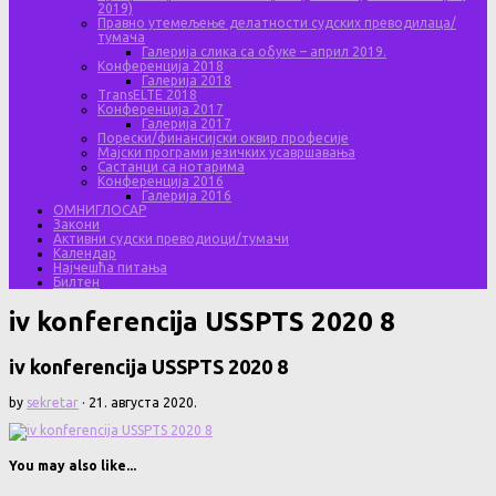
2019)
Правно утемељење делатности судских преводилаца/
тумача
Галерија слика са обуке – април 2019.
Конференција 2018
Галерија 2018
TransELTE 2018
Конференција 2017
Галерија 2017
Порески/финансијски оквир професије
Мајски програми језичких усавршавања
Састанци са нотарима
Конференција 2016
Галерија 2016
ОМНИГЛОСАР
Закони
Активни судски преводиоци/тумачи
Календар
Најчешћа питања
Билтен
iv konferencija USSPTS 2020 8
iv konferencija USSPTS 2020 8
by
sekretar
·
21. августа 2020.
You may also like...