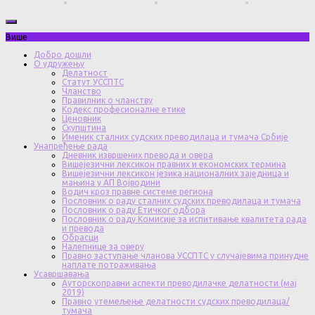
Више
Добро дошли
О удружењу
Делатност
Статут УССПТС
Чланство
Правилник о чланству
Кодекс професионалне етике
Ценовник
Скупштина
Именик сталних судских преводилаца и тумача Србије
Унапређење рада
Дневник извршених превода и овера
Вишејезични лексикон правних и економских термина
Вишејезични лексикон језика националних заједница и
мањина у АП Војводини
Водич кроз правне системе региона
Пословник о раду сталних судских преводилаца и тумача
Пословник о раду Етичког одбора
Пословник о раду Комисије за испитивање квалитета рада
и превода
Обрасци
Налепнице за оверу
Правно заступање чланова УССПТС у случајевима принудне
наплате потраживања
Усавршавања
Ауторскоправни аспекти преводилачке делатности (мај
2019)
Правно утемељење делатности судских преводилаца/
тумача