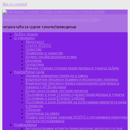
Skip to content
Удружење сталних судских преводилаца и тумача Србије
сигурна кућа за судске тумаче/преводиоце
Добро дошли
О удружењу
Делатност
Статут УССПТС
Чланство
Правилник о чланству
Кодекс професионалне етике
Ценовник
Скупштина
Именик сталних судских преводилаца и тумача Србије
Унапређење рада
Дневник извршених превода и овера
Вишејезични лексикон правних и економских термина
Вишејезични лексикон језика националних заједница и
мањина у АП Војводини
Водич кроз правне системе региона
Пословник о раду сталних судских преводилаца и тумача
Пословник о раду Етичког одбора
Пословник о раду Комисије за испитивање квалитета рада
и превода
Обрасци
Налепнице за оверу
Правно заступање чланова УССПТС у случајевима принудне
наплате потраживања
Усавршавања
Ауторскоправни аспекти преводилачке делатности (мај