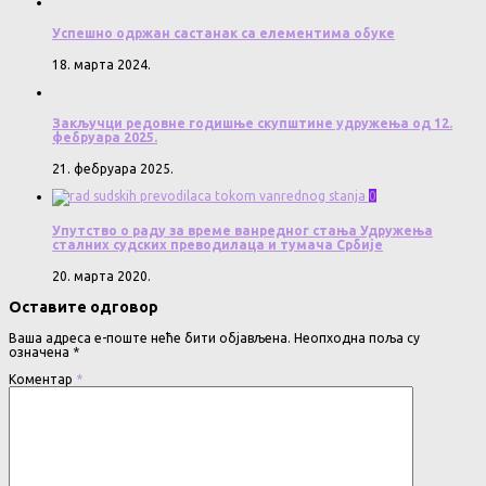
Успешно одржан састанак са елементима обуке
18. марта 2024.
Закључци редовне годишње скупштине удружења од 12.
фебруара 2025.
21. фебруара 2025.
0
Упутство о раду за време ванредног стања Удружења
сталних судских преводилаца и тумача Србије
20. марта 2020.
Оставите одговор
Ваша адреса е-поште неће бити објављена.
Неопходна поља су
означена
*
Коментар
*