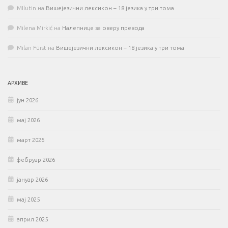
MIlutin
на
Вишејезични лексикон – 18 језика у три тома
Milena Mirkić
на
Налепнице за оверу превода
Milan Fürst
на
Вишејезични лексикон – 18 језика у три тома
АРХИВЕ
јун 2026
мај 2026
март 2026
фебруар 2026
јануар 2026
мај 2025
април 2025