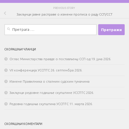
PREVIOUS STORY
Закључци јавне расправе о измени прописа о раду ССП/ССТ
Претрага
за:
СКОРАШЊИ ЧЛАНЦИ
Оглас Министарства правде о постављењу ССП од 19. јуна 2026.
VII конференција УССПТС 26. септембра 2026.
Измене Правилника о сталним судским тумачима
Закључци редовне годишње скупштине УССПТС 2026.
Редовна годишња скупштина УССПТС 11. марта 2026.
СКОРАШЊИ КОМЕНТАРИ