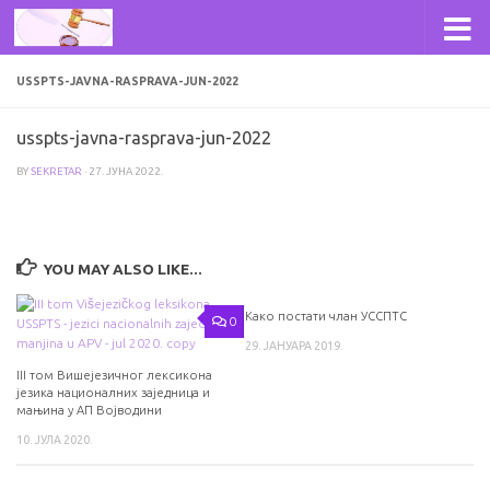
Skip to content
USSPTS-JAVNA-RASPRAVA-JUN-2022
usspts-javna-rasprava-jun-2022
BY
SEKRETAR
·
27. ЈУНА 2022.
YOU MAY ALSO LIKE...
Како постати члан УССПТС
0
0
29. ЈАНУАРА 2019.
III том Вишејезичног лексикона
језика националних заједница и
мањина у АП Војводини
10. ЈУЛА 2020.