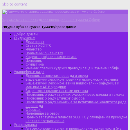
Skip to content
Удружење сталних судских преводилаца и тумача Србије
сигурна кућа за судске тумаче/преводиоце
Добро дошли
О удружењу
Делатност
Статут УССПТС
Чланство
Правилник о чланству
Кодекс професионалне етике
Ценовник
Скупштина
Именик сталних судских преводилаца и тумача Србије
Унапређење рада
Дневник извршених превода и овера
Вишејезични лексикон правних и економских термина
Вишејезични лексикон језика националних заједница и
мањина у АП Војводини
Водич кроз правне системе региона
Пословник о раду сталних судских преводилаца и тумача
Пословник о раду Етичког одбора
Пословник о раду Комисије за испитивање квалитета рада
и превода
Обрасци
Налепнице за оверу
Правно заступање чланова УССПТС у случајевима принудне
наплате потраживања
Усавршавања
Ауторскоправни аспекти преводилачке делатности (мај