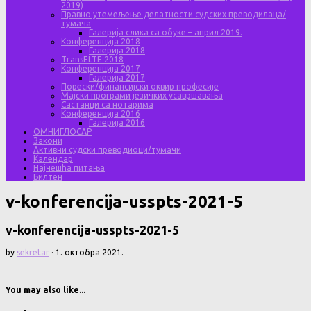
2019)
Правно утемељење делатности судских преводилаца/
тумача
Галерија слика са обуке – април 2019.
Конференција 2018
Галерија 2018
TransELTE 2018
Конференција 2017
Галерија 2017
Порески/финансијски оквир професије
Мајски програми језичких усавршавања
Састанци са нотарима
Конференција 2016
Галерија 2016
ОМНИГЛОСАР
Закони
Активни судски преводиоци/тумачи
Календар
Најчешћа питања
Билтен
v-konferencija-usspts-2021-5
v-konferencija-usspts-2021-5
by
sekretar
·
1. октобра 2021.
You may also like...