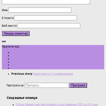
Име
Е-пошта
Веб место
Пратите нас:
Previous story
Закључци са V конференције
Претрага за:
Скорашњи чланци
Оглас Министарства правде о постављењу ССП од 19. јуна