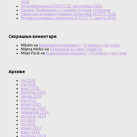
2026.
VII конференција УССПТС 26. септембра 2026.
Измене Правилника о сталним судским тумачима
Закључци редовне годишње скупштине УССПТС 2026.
Редовна годишња скупштина УССПТС 11. марта 2026.
Скорашњи коментари
MIlutin
на
Вишејезични лексикон – 18 језика у три тома
Milena Mirkić
на
Налепнице за оверу превода
Milan Fürst
на
Вишејезични лексикон – 18 језика у три тома
Архиве
јун 2026
мај 2026
март 2026
фебруар 2026
јануар 2026
мај 2025
април 2025
фебруар 2025
децембар 2024
октобар 2024
јул 2024
јун 2024
април 2024
март 2024
фебруар 2024