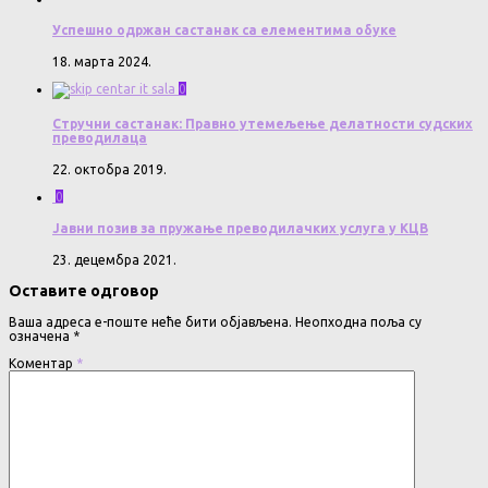
Успешно одржан састанак са елементима обуке
18. марта 2024.
0
Стручни састанак: Правно утемељење делатности судских
преводилаца
22. октобра 2019.
0
Јавни позив за пружање преводилачких услуга у КЦВ
23. децембра 2021.
Оставите одговор
Ваша адреса е-поште неће бити објављена.
Неопходна поља су
означена
*
Коментар
*