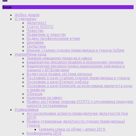
Више
Добро дошли
О удружењу
Делатност
Статут УССПТС
Чланство
Правилник о чланству
Кодекс професионалне етике
Ценовник
Скупштина
Именик сталних судских преводилаца и тумача Србије
Унапређење рада
Дневник извршених превода и овера
Вишејезични лексикон правних и економских термина
Вишејезични лексикон језика националних заједница и
мањина у АП Војводини
Водич кроз правне системе региона
Пословник о раду сталних судских преводилаца и тумача
Пословник о раду Етичког одбора
Пословник о раду Комисије за испитивање квалитета рада
и превода
Обрасци
Налепнице за оверу
Правно заступање чланова УССПТС у случајевима принудне
наплате потраживања
Усавршавања
Ауторскоправни аспекти преводилачке делатности (мај
2019)
Правно утемељење делатности судских преводилаца/
тумача
Галерија слика са обуке – април 2019.
Конференција 2018