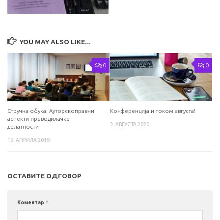
YOU MAY ALSO LIKE...
0
0
Стручна обука: Ауторскоправни
Конференција и током августа!
аспекти преводилачке
3. АВГУСТА 2020.
делатности
19. АПРИЛА 2019.
ОСТАВИТЕ ОДГОВОР
Коментар
*