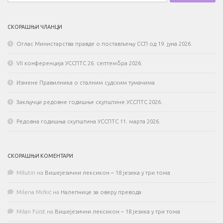
СКОРАШЊИ ЧЛАНЦИ
Оглас Министарства правде о постављењу ССП од 19. јуна 2026.
VII конференција УССПТС 26. септембра 2026.
Измене Правилника о сталним судским тумачима
Закључци редовне годишње скупштине УССПТС 2026.
Редовна годишња скупштина УССПТС 11. марта 2026.
СКОРАШЊИ КОМЕНТАРИ
MIlutin
на
Вишејезични лексикон – 18 језика у три тома
Milena Mirkić
на
Налепнице за оверу превода
Milan Fürst
на
Вишејезични лексикон – 18 језика у три тома