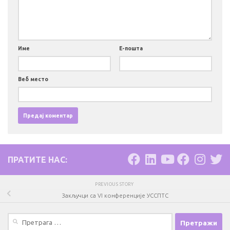
Име
Е-пошта
Веб место
ПРАТИТЕ НАС:
PREVIOUS STORY
Закључци са VI конференције УССПТС
Претрага
за: