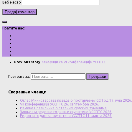
Веб место
Пратите нас:
Previous story
Закључци са VI конференције УССПТС
Претрага за:
Скорашњи чланци
Оглас Министарства правде о постављењу ССП од 19. јуна 2026.
VII конференција УССПТС 26. септембра 2026.
Измене Правилника о сталним судским тумачима
Закључци редовне годишње скупштине УССПТС 2026.
Редовна годишња скупштина УССПТС 11. марта 2026.