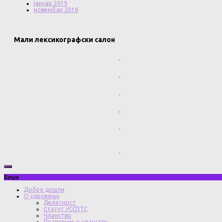
јануар 2019
новембар 2018
Мали лексикографски салон
Више
Добро дошли
О удружењу
Делатност
Статут УССПТС
Чланство
Правилник о чланству