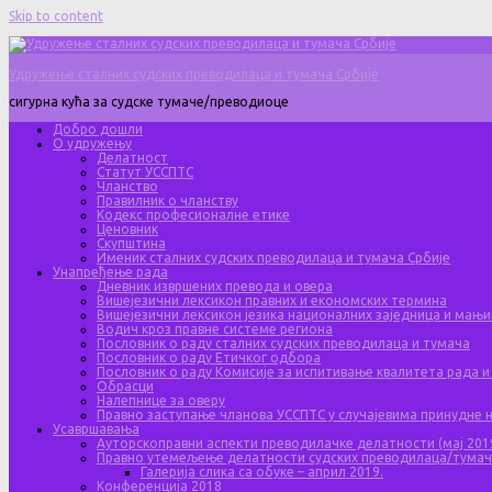
Skip to content
Удружење сталних судских преводилаца и тумача Србије
сигурна кућа за судске тумаче/преводиоце
Добро дошли
О удружењу
Делатност
Статут УССПТС
Чланство
Правилник о чланству
Кодекс професионалне етике
Ценовник
Скупштина
Именик сталних судских преводилаца и тумача Србије
Унапређење рада
Дневник извршених превода и овера
Вишејезични лексикон правних и економских термина
Вишејезични лексикон језика националних заједница и мањи
Водич кроз правне системе региона
Пословник о раду сталних судских преводилаца и тумача
Пословник о раду Етичког одбора
Пословник о раду Комисије за испитивање квалитета рада и
Обрасци
Налепнице за оверу
Правно заступање чланова УССПТС у случајевима принудне
Усавршавања
Ауторскоправни аспекти преводилачке делатности (мај 201
Правно утемељење делатности судских преводилаца/тума
Галерија слика са обуке – април 2019.
Конференција 2018