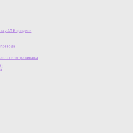
на у АП Војводини
 превода
 наплате потраживања
9)
ча