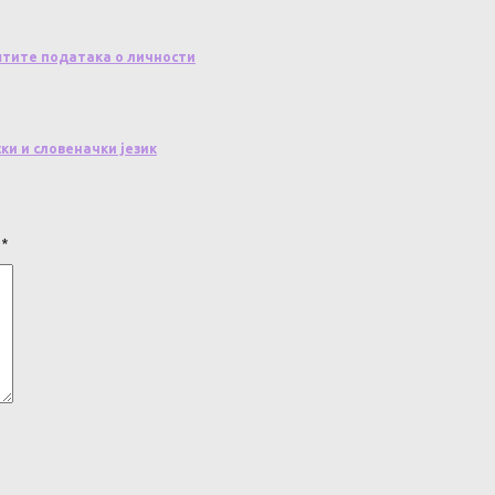
штите података о личности
ки и словеначки језик
а
*