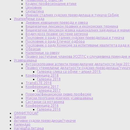
Кодекс професионалне етике
Ценовник
Скупштина
Именик сталних судских преводилаца и тумача Србије
Унапређење рада
Дневник извршених превода и овера
Вишејезични лексикон правних и економских термина
Вишејезични лексикон језика националних заједница и мањи
Водич кроз правне системе региона
Пословник о раду сталних судских преводилаца и тумача
Пословник о раду Етичког одбора
Пословник о раду Комисије за испитивање квалитета рада и
Обрасци
Налепнице за оверу
Правно заступање чланова УССПТС у случајевима принудне
Усавршавања
Ауторскоправни аспекти преводилачке делатности (мај 201
Правно утемељење делатности судских преводилаца/тума
Галерија слика са обуке – април 2019.
Конференција 2018
Галерија 2018
TransELTE 2018
Конференција 2017
Галерија 2017
Порески/финансијски оквир професије
Мајски програми језичких усавршавања
Састанци са нотарима
Конференција 2016
Галерија 2016
ОМНИГЛОСАР
Закони
Активни судски преводиоци/тумачи
Календар
Најчешћа питања