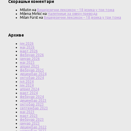
Скорашњи коментари
MIlutin
на
Вишејезични лексикон – 18 језика у три тома
Milena Mirkić
на
Налепнице за оверу превода
Milan Fürst
на
Вишејезични лексикон – 18 језика у три тома
Архиве
јун 2026
мај 2026
март 2026
фебруар 2026
јануар 2026
мај 2025
април 2025
фебруар 2025
децембар 2024
октобар 2024
јул 2024
јун 2024
април 2024
март 2024
фебруар 2024
децембар 2023
октобар 2023
септембар 2023
мај 2023
март 2023
фебруар 2023
јануар 2023
децембар 2022
новембар 2022