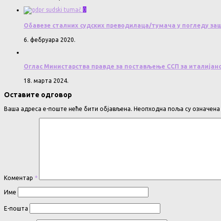
0
Обавезе сталних судских преводилаца/тумача у погледу за
6. фебруара 2020.
Оглас Министарства правде за постављење ССП за италијанс
18. марта 2024.
Оставите одговор
Ваша адреса е-поште неће бити објављена.
Неопходна поља су означен
Коментар
*
Име
Е-пошта