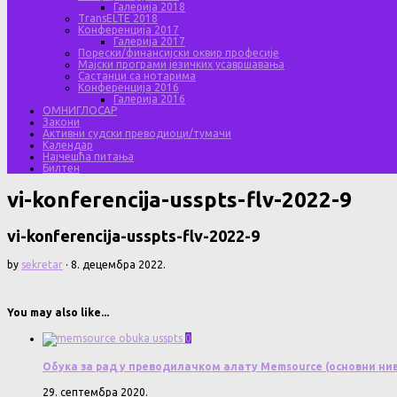
Галерија 2018
TransELTE 2018
Конференција 2017
Галерија 2017
Порески/финансијски оквир професије
Мајски програми језичких усавршавања
Састанци са нотарима
Конференција 2016
Галерија 2016
ОМНИГЛОСАР
Закони
Активни судски преводиоци/тумачи
Календар
Најчешћа питања
Билтен
vi-konferencija-usspts-flv-2022-9
vi-konferencija-usspts-flv-2022-9
by
sekretar
·
8. децембра 2022.
You may also like...
0
Обука за рад у преводилачком алату Memsource (основни ни
29. септембра 2020.