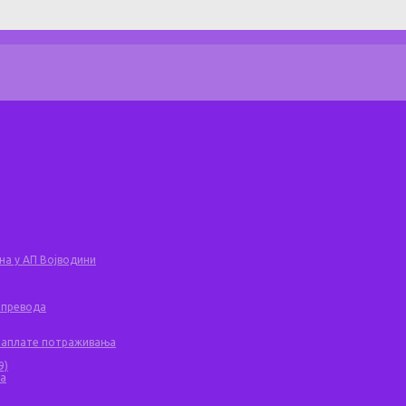
на у АП Војводини
 превода
 наплате потраживања
9)
ча