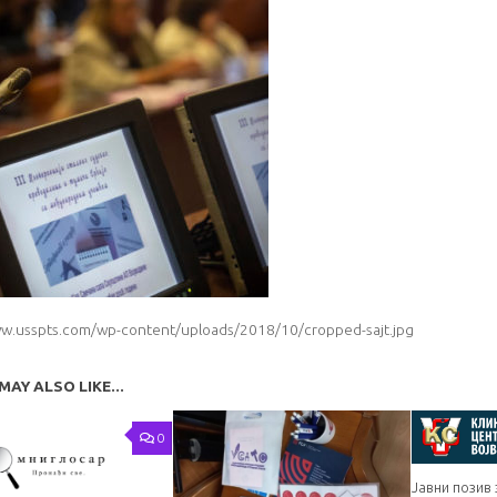
ww.usspts.com/wp-content/uploads/2018/10/cropped-sajt.jpg
MAY ALSO LIKE...
0
Јавни позив