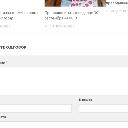
преводилачк
23. ДЕЦЕМБРА 
ктивна терминолошка
Преводиоци за преводиоце 30.
иглосар
септембра на ФЛВ
РА 2023.
21. СЕПТЕМБРА 2023.
ТЕ ОДГОВОР
тар
*
Е-пошта
есто