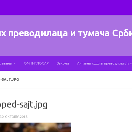
х преводилаца и тумача Срб
шавања
ОМНИГЛОСАР
Закони
Активни судски преводиоци/ту
-SAJT.JPG
ped-sajt.jpg
30. ОКТОБРА 2018.