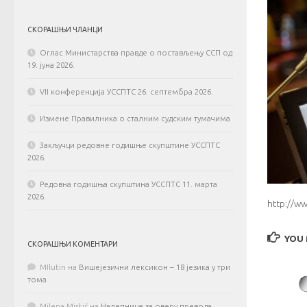
СКОРАШЊИ ЧЛАНЦИ
Оглас Министарства правде о постављењу ССП од
19. јуна 2026.
VII конференција УССПТС 26. септембра 2026.
Измене Правилника о сталним судским тумачима
Закључци редовне годишње скупштине УССПТС
2026.
Редовна годишња скупштина УССПТС 11. марта
2026.
http://w
YOU 
СКОРАШЊИ КОМЕНТАРИ
MIlutin
на
Вишејезични лексикон – 18 језика у три
тома
Milena Mirkić
на
Налепнице за оверу превода