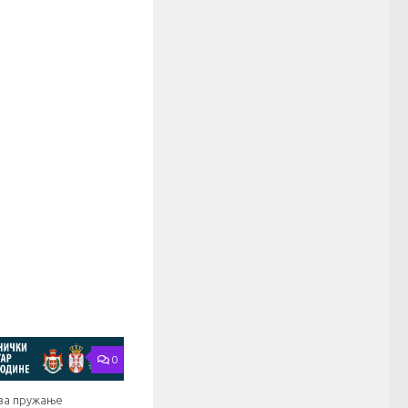
0
 за пружање