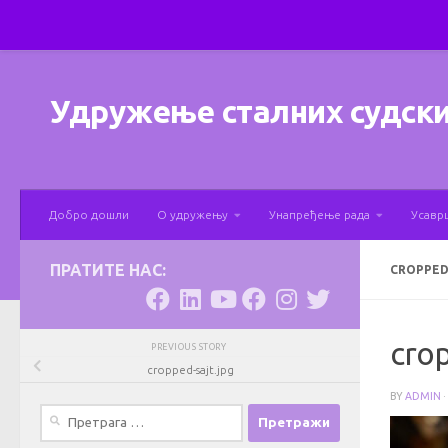
Skip to content
Удружење сталних судски
Добро дошли
О удружењу
Унапређење рада
Усавр
ПРАТИТЕ НАС:
CROPPED
crop
PREVIOUS STORY
cropped-sajt.jpg
BY
ADMIN
·
Претрага
за: