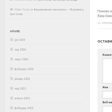
Milan Fürst
на
Вишејезични лексикон – 18 језика у
Поново а
три тома
база Омн
22. ФЕБРУА
АРХИВЕ
јун 2026
ОСТАВИ
мај 2026
Комен
март 2026
фебруар 2026
јануар 2026
Име
мај 2025
април 2025
Веб м
фебруар 2025