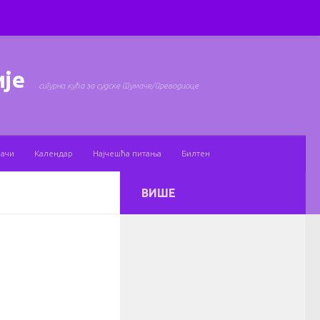
ије
сигурна кућа за судске тумаче/преводиоце
мачи
Календар
Најчешћа питања
Билтен
ВИШЕ