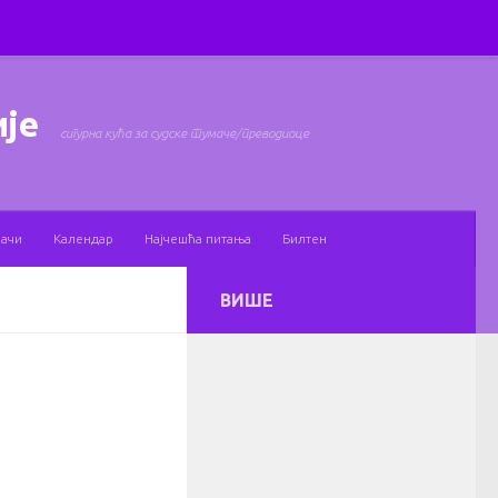
ије
сигурна кућа за судске тумаче/преводиоце
мачи
Календар
Најчешћа питања
Билтен
ВИШЕ