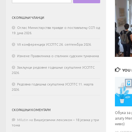
СКОРАШЊИ ЧЛАНЦИ
Оглас Министарства правде о постављењу ССП од
19. јуна 2026.
VII конференција УССПТС 26. септембра 2026.
Измене Правилника о сталним судским тумачима
Закључци редовне годишње скупштине УССПТС
YOU 
2026.
Редовна годишња скупштина УССПТС 11. марта
2026.
СКОРАШЊИ КОМЕНТАРИ
Обука за
алату Me
MIlutin
на
Вишејезични лексикон – 18 језика у три
ниво)
тома