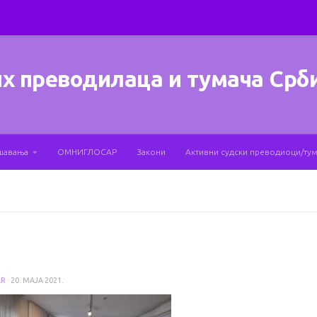
х преводилаца и тумача Срб
шавања
ОМНИГЛОСАР
Закони
Активни судски преводиоци/ту
AR
·
20. МАЈА 2021.