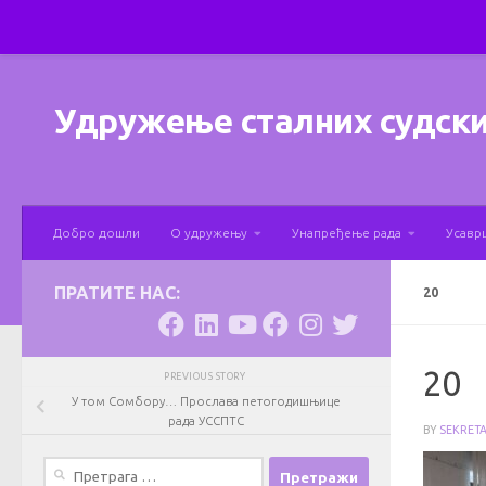
Skip to content
Удружење сталних судски
Добро дошли
О удружењу
Унапређење рада
Усавр
ПРАТИТЕ НАС:
20
20
PREVIOUS STORY
У том Сомбору… Прослава петогодишњице
рада УССПТС
BY
SEKRET
Претрага
за: