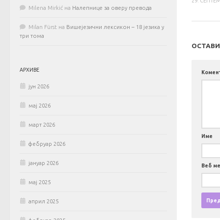
29. СЕПТЕМ
Milena Mirkić
на
Налепнице за оверу превода
Milan Fürst
на
Вишејезични лексикон – 18 језика у
три тома
ОСТАВИ
АРХИВЕ
Комен
јун 2026
мај 2026
март 2026
Име
фебруар 2026
јануар 2026
Веб м
мај 2025
април 2025