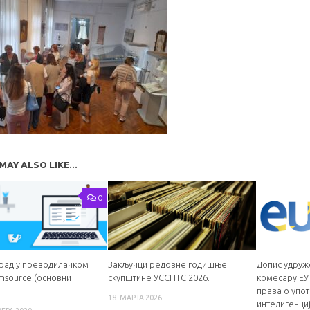
MAY ALSO LIKE...
0
 рад у преводилачком
Закључци редовне годишње
Допис удру
msource (основни
скупштине УССПТС 2026.
комесару ЕУ
права o упо
18. МАРТА 2026.
интелигенци