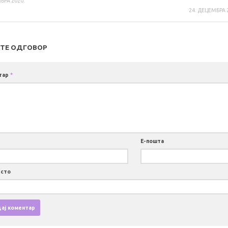
БРА 2020.
24. ДЕЦЕМБРА 
ТЕ ОДГОВОР
тар
*
Е-пошта
есто