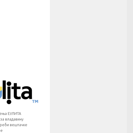
жења ЕУЛИТА
 за владавину
треби вештачке
је