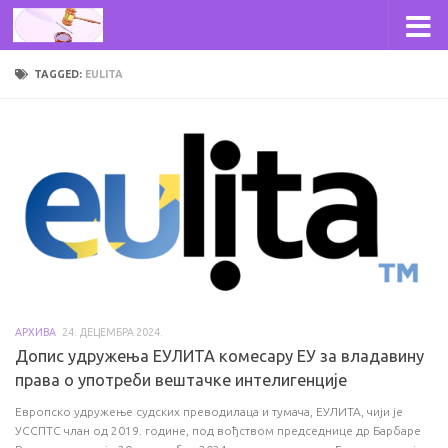
Skip to content
TAGGED:
EULITA
АРХИВА
24. ДЕЦЕМБРА 2024.
Допис удружења ЕУЛИТА комесару ЕУ за владавину
права o употреби вештачке интелигенције
Европско удружење судских преводилаца и тумача, ЕУЛИТА, чији је
УССПТС члан од 2019. године, под вођством председнице др Барбаре