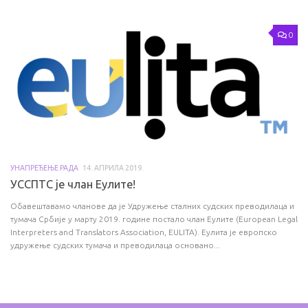
0
УНАПРЕЂЕЊЕ РАДА
14. АПРИЛА 2019.
УССПТС је члан Еулите!
Обавештавамо чланове да је Удружење сталних судских преводилаца и
тумача Србије у марту 2019. године постало члан Еулите (European Legal
Interpreters and Translators Association, EULITA). Еулита је европско
удружење судских тумача и преводилаца основано...