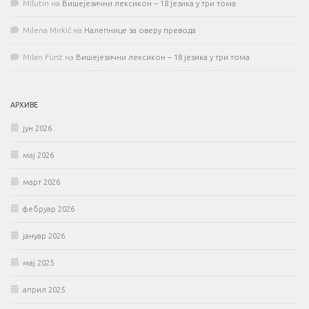
MIlutin
на
Вишејезични лексикон – 18 језика у три тома
Milena Mirkić
на
Налепнице за оверу превода
Milan Fürst
на
Вишејезични лексикон – 18 језика у три тома
АРХИВЕ
јун 2026
мај 2026
март 2026
фебруар 2026
јануар 2026
мај 2025
април 2025