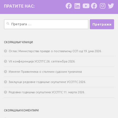
ПРАТИТЕ НАС:
Претрага
за:
СКОРАШЊИ ЧЛАНЦИ
Оглас Министарства правде о постављењу ССП од 19. јуна 2026.
VII конференција УССПТС 26. септембра 2026.
Измене Правилника о сталним судским тумачима
Закључци редовне годишње скупштине УССПТС 2026.
Редовна годишња скупштина УССПТС 11. марта 2026.
СКОРАШЊИ КОМЕНТАРИ