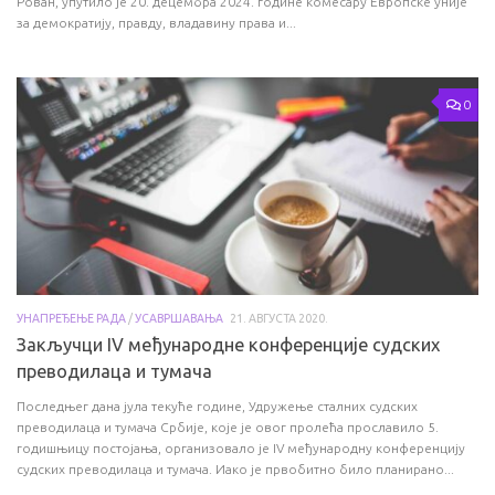
Рован, упутило је 20. децембра 2024. године комесару Европске уније
за демократију, правду, владавину права и...
0
УНАПРЕЂЕЊЕ РАДА
/
УСАВРШАВАЊА
21. АВГУСТА 2020.
Закључци IV међународне конференције судских
преводилаца и тумача
Последњег дана јула текуће године, Удружење сталних судских
преводилаца и тумача Србије, које је овог пролећа прославило 5.
годишњицу постојања, организовало је IV међународну конференцију
судских преводилаца и тумача. Иако је првобитно било планирано...